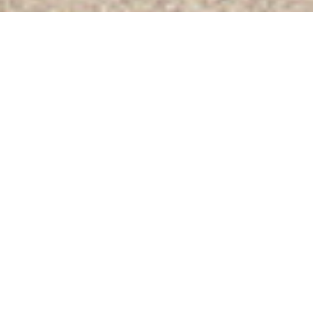
História chodníka
1993
Altánok na Husom Stoku
Vybudovanie najstaršieho altánku na pri prameni Husí
Stok.