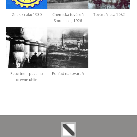
Znak z roku 1930
Chemická továreň
Továreň, cca 1982
Smolenice, 1926
Retortne – pece na
Pohľad na továreň
drevné uhlie