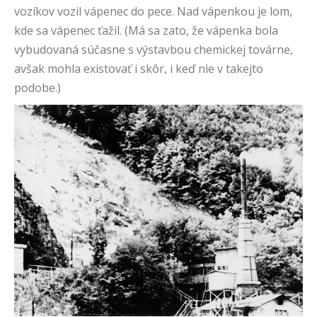
vozíkov vozil vápenec do pece. Nad vápenkou je lom,
kde sa vápenec ťažil. (Má sa zato, že vápenka bola
vybudovaná súčasne s výstavbou chemickej továrne,
avšak mohla existovať i skôr, i keď nie v takejto
podobe.)