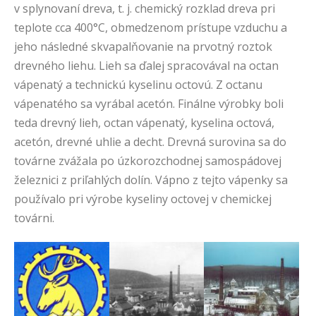
v splynovaní dreva, t. j. chemický rozklad dreva pri
teplote cca 400°C, obmedzenom prístupe vzduchu a
jeho následné skvapalňovanie na prvotný roztok
drevného liehu. Lieh sa ďalej spracovával na octan
vápenatý a technickú kyselinu octovú. Z octanu
vápenatého sa vyrábal acetón. Finálne výrobky boli
teda drevný lieh, octan vápenatý, kyselina octová,
acetón, drevné uhlie a decht. Drevná surovina sa do
továrne zvážala po úzkorozchodnej samospádovej
železnici z priľahlých dolín. Vápno z tejto vápenky sa
používalo pri výrobe kyseliny octovej v chemickej
továrni.