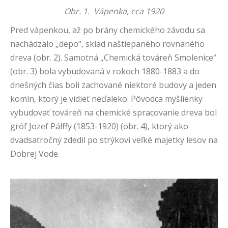
Obr. 1. Vápenka, cca 1920
Pred vápenkou, až po brány chemického závodu sa
nachádzalo „depo“, sklad naštiepaného rovnaného
dreva (obr. 2). Samotná „Chemická továreň Smolenice“
(obr. 3) bola vybudovaná v rokoch 1880-1883 a do
dnešných čias boli zachované niektoré budovy a jeden
komín, ktorý je vidieť neďaleko. Pôvodca myšlienky
vybudovať továreň na chemické spracovanie dreva bol
gróf Jozef Pálffy (1853-1920) (obr. 4), ktorý ako
dvadsaťročný zdedil po strýkovi veľké majetky lesov na
Dobrej Vode.