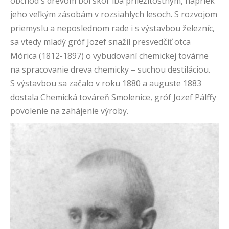
obchod s drevom bol skôr iba príležitostným, napriek
jeho veľkým zásobám v rozsiahlych lesoch. S rozvojom
priemyslu a neposlednom rade i s výstavbou železníc,
sa vtedy mladý gróf Jozef snažil presvedčiť otca
Mórica (1812-1897) o vybudovaní chemickej továrne
na spracovanie dreva chemicky – suchou destiláciou.
S výstavbou sa začalo v roku 1880 a auguste 1883
dostala Chemická továreň Smolenice, gróf Jozef Pálffy
povolenie na zahájenie výroby.