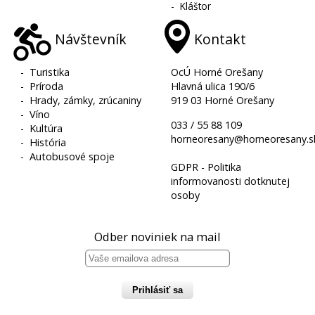
-
Kláštor
Návštevník
Kontakt
-
Turistika
OcÚ Horné Orešany
-
Príroda
Hlavná ulica 190/6
-
Hrady, zámky, zrúcaniny
919 03 Horné Orešany
-
Víno
033 / 55 88 109
-
Kultúra
horneoresany@horneoresany.s
-
História
-
Autobusové spoje
GDPR - Politika
informovanosti dotknutej
osoby
Odber noviniek na mail
Prihlásiť sa