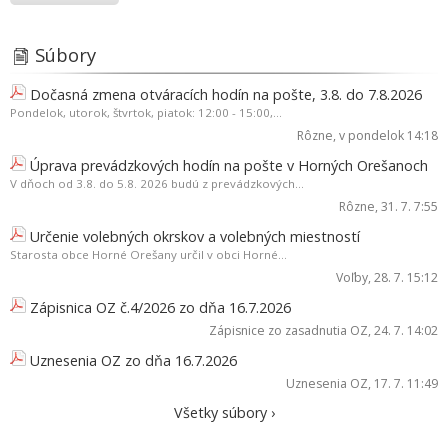
Súbory
Dočasná zmena otváracích hodín na pošte, 3.8. do 7.8.2026
Pondelok, utorok, štvrtok, piatok: 12:00 - 15:00,...
Rôzne
, v pondelok 14:18
Úprava prevádzkových hodín na pošte v Horných Orešanoch
V dňoch od 3.8. do 5.8. 2026 budú z prevádzkových...
Rôzne
, 31. 7. 7:55
Určenie volebných okrskov a volebných miestností
Starosta obce Horné Orešany určil v obci Horné...
Voľby
, 28. 7. 15:12
Zápisnica OZ č.4/2026 zo dňa 16.7.2026
Zápisnice zo zasadnutia OZ
, 24. 7. 14:02
Uznesenia OZ zo dňa 16.7.2026
Uznesenia OZ
, 17. 7. 11:49
Všetky súbory ›