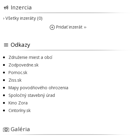
Inzercia
› Všetky inzeráty (0)
Pridať inzerát ››
Odkazy
Združenie miest a obcí
Zodpovedne.sk
Pomoc.sk
Ziss.sk
Mapy povodňového ohrozenia
Spoločný stavebný úrad
Kino Zora
Cintoríny.sk
Galéria