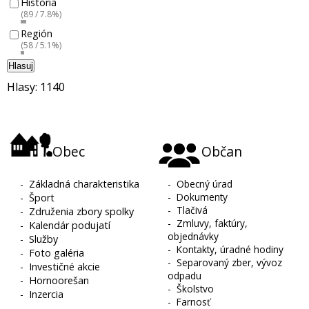
História
(89 / 7.8%)
Región
(58 / 5.1%)
Hlasuj
Hlasy: 1140
Obec
Občan
-
Základná charakteristika
-
Obecný úrad
-
Dokumenty
-
Šport
-
Tlačivá
-
Združenia zbory spolky
-
Zmluvy, faktúry,
-
Kalendár podujatí
objednávky
-
Služby
-
Kontakty, úradné hodiny
-
Foto galéria
-
Separovaný zber, vývoz
-
Investičné akcie
odpadu
-
Hornoorešan
-
Školstvo
-
Inzercia
-
Farnosť