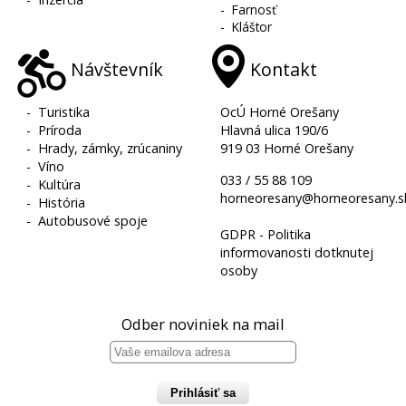
-
Farnosť
-
Kláštor
Návštevník
Kontakt
-
Turistika
OcÚ Horné Orešany
-
Príroda
Hlavná ulica 190/6
-
Hrady, zámky, zrúcaniny
919 03 Horné Orešany
-
Víno
033 / 55 88 109
-
Kultúra
horneoresany@horneoresany.s
-
História
-
Autobusové spoje
GDPR - Politika
informovanosti dotknutej
osoby
Odber noviniek na mail
Prihlásiť sa