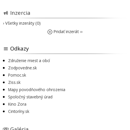
Inzercia
› Všetky inzeráty (0)
Pridať inzerát ››
Odkazy
Združenie miest a obcí
Zodpovedne.sk
Pomoc.sk
Ziss.sk
Mapy povodňového ohrozenia
Spoločný stavebný úrad
Kino Zora
Cintoríny.sk
Galéria