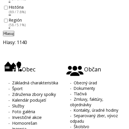
História
(89 / 7.8%)
Región
(58 / 5.1%)
Hlasuj
Hlasy: 1140
Obec
Občan
-
Základná charakteristika
-
Obecný úrad
-
Dokumenty
-
Šport
-
Tlačivá
-
Združenia zbory spolky
-
Zmluvy, faktúry,
-
Kalendár podujatí
objednávky
-
Služby
-
Kontakty, úradné hodiny
-
Foto galéria
-
Separovaný zber, vývoz
-
Investičné akcie
odpadu
-
Hornoorešan
-
Školstvo
-
Inzercia