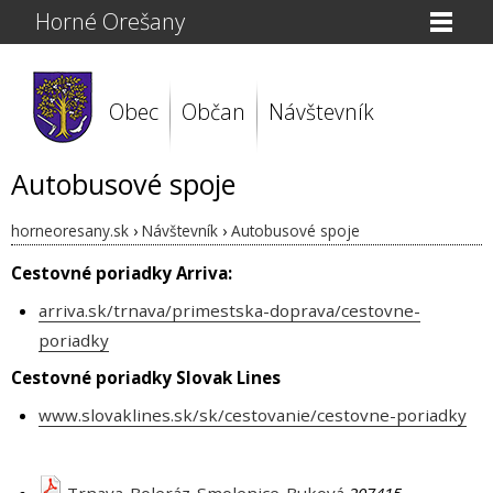
Horné Orešany
Obec
Občan
Návštevník
Autobusové spoje
horneoresany.sk
›
Návštevník
›
Autobusové spoje
Cestovné poriadky Arriva:
arriva.sk/trnava/primestska-doprava/cestovne-
poriadky
Cestovné poriadky Slovak Lines
www.slovaklines.sk/sk/cestovanie/cestovne-poriadky