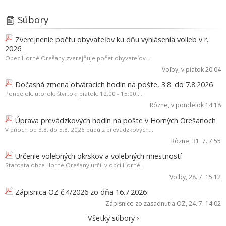
Súbory
Zverejnenie počtu obyvateľov ku dňu vyhlásenia volieb v r.
2026
Obec Horné Orešany zverejňuje počet obyvateľov...
Voľby
, v piatok 20:04
Dočasná zmena otváracích hodín na pošte, 3.8. do 7.8.2026
Pondelok, utorok, štvrtok, piatok: 12:00 - 15:00,...
Rôzne
, v pondelok 14:18
Úprava prevádzkových hodín na pošte v Horných Orešanoch
V dňoch od 3.8. do 5.8. 2026 budú z prevádzkových...
Rôzne
, 31. 7. 7:55
Určenie volebných okrskov a volebných miestností
Starosta obce Horné Orešany určil v obci Horné...
Voľby
, 28. 7. 15:12
Zápisnica OZ č.4/2026 zo dňa 16.7.2026
Zápisnice zo zasadnutia OZ
, 24. 7. 14:02
Všetky súbory ›