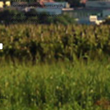
033 / 55 88 109
horneoresany@horneoresany.sk
GDPR - Politika informovanosti
dotknutej osoby
ánke
,
.0