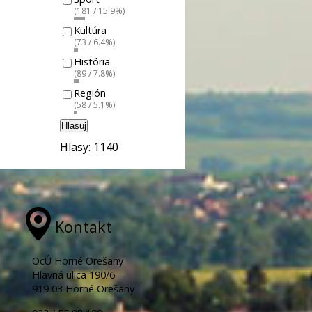
(181 / 15.9%)
Kultúra
(73 / 6.4%)
História
(89 / 7.8%)
Región
(58 / 5.1%)
Hlasuj
Hlasy: 1140
Kontakt
OcÚ Horné Orešany
Hlavná ulica 190/6
919 03 Horné Orešany