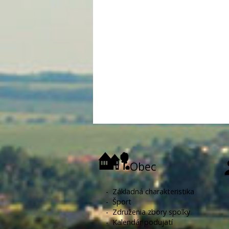
Obec
-
Základná charakteristika
-
Šport
-
Združenia zbory spolky
-
Kalendár podujatí