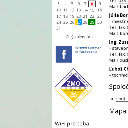
Tel.:
033 
3
4
5
6
7
9
8
Mail: ba
10
11
12
13
14
16
15
Júlia Bo
17
18
19
20
21
22
23
- miestne
24
25
26
27
28
29
30
Tel., fax:
31
Mail: bo
Celý kalendár ›
Ing. Zu
- staveb
horneoresany.sk
na facebooku
Tel., fax:
Mail: du
Ľuboš Ch
- technic
Spolo
soutt
Mapa
WiFi pre teba