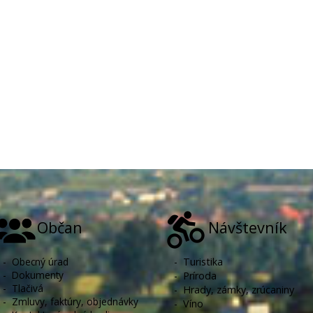
Občan
Návštevník
-
Obecný úrad
-
Turistika
-
Dokumenty
-
Príroda
-
Tlačivá
-
Hrady, zámky, zrúcaniny
-
Zmluvy, faktúry, objednávky
-
Víno