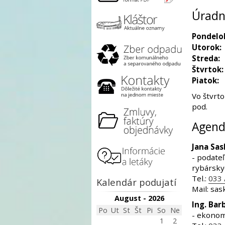
Úradn
Pondelo
Utorok:
Streda:
Štvrtok:
Piatok:
Vo štvrt
pod.
Agend
Jana Sa
- podate
rybársky
Tel.:
033 
Kalendár podujatí
Mail: sa
August - 2026
Ing. Ba
Po
Ut
St
Št
Pi
So
Ne
- ekonom
1
2