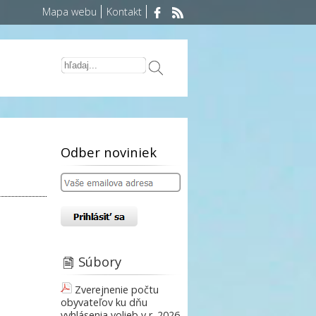
Mapa webu
Kontakt
Odber noviniek
Súbory
Zverejnenie počtu
obyvateľov ku dňu
vyhlásenia volieb v r. 2026