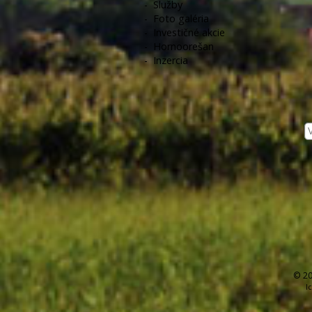
-
Služby
-
Foto galéria
-
Investičné akcie
-
Hornoorešan
-
Inzercia
© 20
I