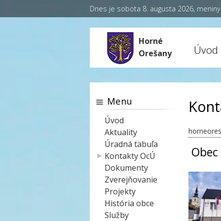
Dnes je sobota 8. augusta 2026, menin
Horné
Úvod
Orešany
Menu
Kont
Úvod
horneores
Aktuality
Úradná tabuľa
Obec 
Kontakty OcÚ
Dokumenty
Zverejňovanie
Projekty
História obce
Služby