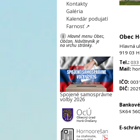
Kontakty
Galéria
Kalendár podujatí
Farnosť ↗
Obec H
i
Hlavné menu Obec,
Občan, Návštevník je
na vrchu stránky.
Hlavná ul
919 03 H
Tel.:
033 
Mail:
ho
IČO:
003
DIČ:
202
Spojené samosprávne
voľby 2026
Bankové 
SK64 560
E-schrán