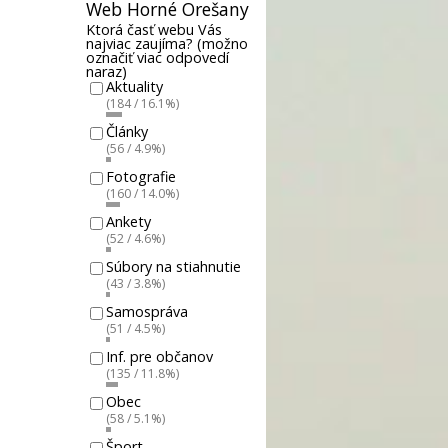
Web Horné Orešany
Ktorá časť webu Vás
najviac zaujíma? (možno
označiť viac odpovedí
naraz)
Aktuality
(184 / 16.1%)
Články
(56 / 4.9%)
Fotografie
(160 / 14.0%)
Ankety
(52 / 4.6%)
Súbory na stiahnutie
(43 / 3.8%)
Samospráva
(51 / 4.5%)
Inf. pre občanov
(135 / 11.8%)
Obec
(58 / 5.1%)
Šport