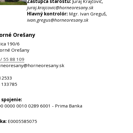
Zástupca starostu:
Juraj Krajčovič,
juraj.krajcovic@horneoresany.sk
Hlavný kontrolór:
Mgr. Ivan Greguš,
ivan.gregus@horneoresany.sk
orné Orešany
ica 190/6
orné Orešany
/ 55 88 109
rneoresany@horneoresany.sk
12533
1133785
spojenie:
0 0000 0010 0289 6001 - Prima Banka
ka:
E0005585075