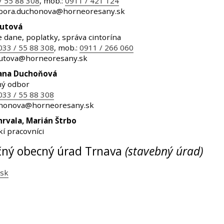
/ 55 88 308
, mob.:
0911 / 421 124
rbora.duchonova@horneoresany.sk
rutová
 dane, poplatky, správa cintorína
033 / 55 88 308
, mob.:
0911 / 266 060
rutova@horneoresany.sk
zana Duchoňová
ný odbor
033 / 55 88 308
chonova@horneoresany.sk
rvala, Marián Štrbo
kí pracovníci
čný obecný úrad Trnava
(stavebný úrad)
.sk