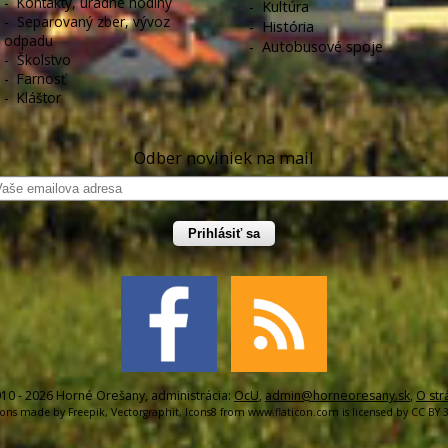
-
Kontakty, úradné hodiny
-
Kultúra
-
Separovaný zber, vývoz
-
História
odpadu
-
Autobusové spoje
-
Školstvo
-
Farnosť
-
Kláštor
Odber noviniek na mail
Prihlásiť sa
10 - 2026 Horné Orešany, administrácia:
OcU
,
admin@horneoresany.sk
,
O str
cons made by
Freepik
,
Vectorgraphit
,
Icons8
from
www.flaticon.com
is licensed by
CC BY 3