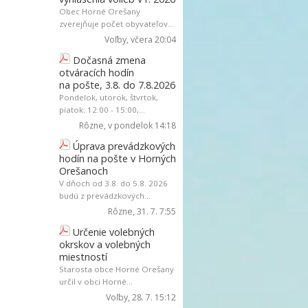
Obec Horné Orešany
zverejňuje počet obyvateľov...
Voľby
, včera 20:04
Dočasná zmena
otváracích hodín
na pošte, 3.8. do 7.8.2026
Pondelok, utorok, štvrtok,
piatok: 12:00 - 15:00,...
Rôzne
, v pondelok 14:18
Úprava prevádzkových
hodín na pošte v Horných
Orešanoch
V dňoch od 3.8. do 5.8. 2026
budú z prevádzkových...
Rôzne
, 31. 7. 7:55
Určenie volebných
okrskov a volebných
miestností
Starosta obce Horné Orešany
určil v obci Horné...
Voľby
, 28. 7. 15:12