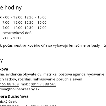
é hodiny
k:
7:00 – 12:00, 12:30 – 15:00
7:00 – 12:00, 12:30 – 15:00
7:00 – 12:00, 12:30 – 17:00
nestránkový deň
7:00 – 13:00
ok počas nestránkového dňa sa vybavujú len súrne prípady – ú
y
sková
ľňa, evidencia obyvateľov, matrika, poštová agenda, vydávanie
ch lístkov, rozhlas, nahlasovanie porúch a závad
/ 55 88 109
, mob.:
0911 / 388 565
skova@horneoresany.sk
rbora Duchoňová
ický úsek