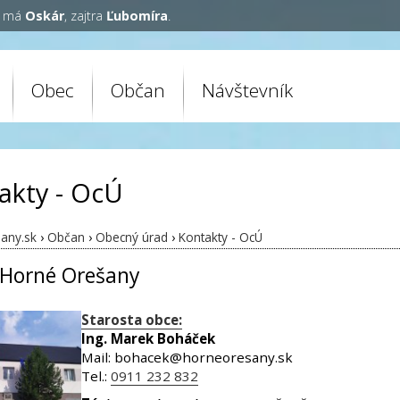
y má
Oskár
, zajtra
Ľubomíra
.
Obec
Občan
Návštevník
akty - OcÚ
any.sk
›
Občan
›
Obecný úrad
›
Kontakty - OcÚ
Horné Orešany
Starosta obce:
Ing. Marek Boháček
Mail: bohacek@horneoresany.sk
Tel.:
0911 232 832