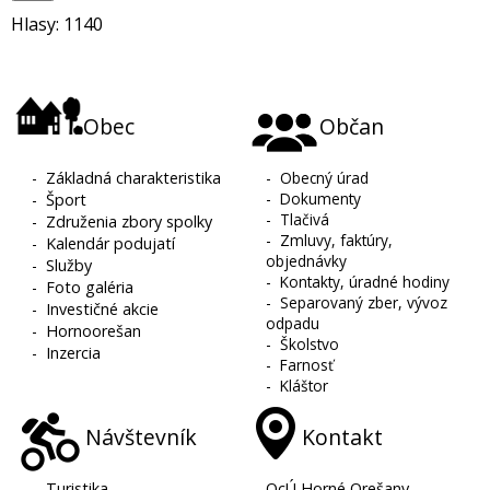
Hlasy: 1140
Obec
Občan
-
Základná charakteristika
-
Obecný úrad
-
Dokumenty
-
Šport
-
Tlačivá
-
Združenia zbory spolky
-
Zmluvy, faktúry,
-
Kalendár podujatí
objednávky
-
Služby
-
Kontakty, úradné hodiny
-
Foto galéria
-
Separovaný zber, vývoz
-
Investičné akcie
odpadu
-
Hornoorešan
-
Školstvo
-
Inzercia
-
Farnosť
-
Kláštor
Návštevník
Kontakt
-
Turistika
OcÚ Horné Orešany