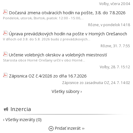
Voľby
, včera 20:04
Dočasná zmena otváracích hodín na pošte, 3.8. do 7.8.2026
Pondelok, utorok, štvrtok, piatok: 12:00 - 15:00,...
Rôzne
, v pondelok 14:18
Úprava prevádzkových hodín na pošte v Horných Orešanoch
V dňoch od 3.8. do 5.8. 2026 budú z prevádzkových...
Rôzne
, 31. 7. 7:55
Určenie volebných okrskov a volebných miestností
Starosta obce Horné Orešany určil v obci Horné...
Voľby
, 28. 7. 15:12
Zápisnica OZ č.4/2026 zo dňa 16.7.2026
Zápisnice zo zasadnutia OZ
, 24. 7. 14:02
Všetky súbory ›
Inzercia
› Všetky inzeráty (0)
Pridať inzerát ››