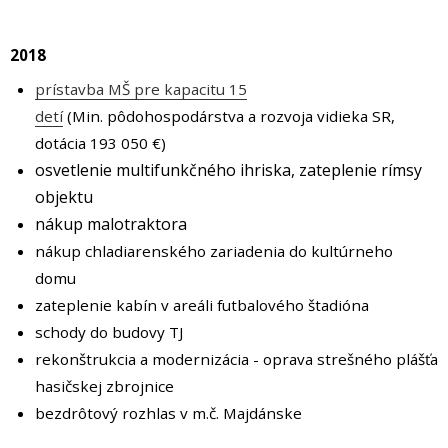
2018
prístavba MŠ pre kapacitu 15
detí
(Min. pôdohospodárstva a rozvoja vidieka SR,
dotácia 193 050 €)
osvetlenie multifunkčného ihriska, zateplenie rímsy
objektu
nákup malotraktora
nákup chladiarenského zariadenia do kultúrneho
domu
zateplenie kabín v areáli futbalového štadióna
schody do budovy TJ
rekonštrukcia a modernizácia - oprava strešného plášťa
hasičskej zbrojnice
bezdrôtový rozhlas v m.č. Majdánske