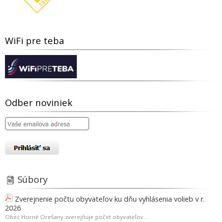
WiFi pre teba
Odber noviniek
Súbory
Zverejnenie počtu obyvateľov ku dňu vyhlásenia volieb v r.
2026
Obec Horné Orešany zverejňuje počet obyvateľov...