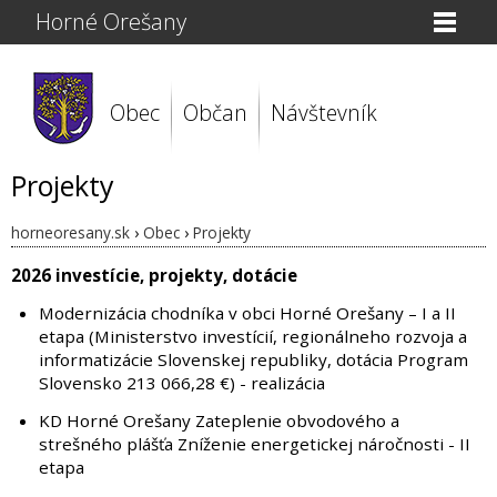
Horné Orešany
Obec
Občan
Návštevník
Projekty
horneoresany.sk
›
Obec
›
Projekty
2026 investície, projekty, dotácie
Modernizácia chodníka v obci Horné Orešany – I a II
etapa (Ministerstvo investícií, regionálneho rozvoja a
informatizácie Slovenskej republiky, dotácia Program
Slovensko 213 066,28 €) - realizácia
KD Horné Orešany Zateplenie obvodového a
strešného plášťa Zníženie energetickej náročnosti - II
etapa