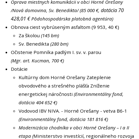
Oprava miestnych komunikácii v obci Horné Orešany
dotácia 70
/Nová domovina, Sv. Benedikta/ (85 000 €,
428,01 €
Pôdohospodárska platobná agentúra)
Obnova ciest vybrúseným asfaltom (9 953, 40 €)
Za školou
(145 bm)
Sv. Benedikta
(280 bm)
Očistenie Pomníka padlým I. sv. v. parou
(Mgr. art. Kucman, 700 €)
Dotácie
Kultúrny dom Horné Orešany Zateplenie
obvodového a strešného plášťa Zníženie
energetickej náročnosti
(Environmentálny fond,
dotácia 404 652 €)
Vodovod IBV NIVA. - Horné Orešany - vetva B6-1
(Environmentálny fond, dotácia 181 816 €)
Modernizácia chodníka v obci Horné Orešany – I a II
etapa (
Ministerstvo investícií, regionálneho rozvoja