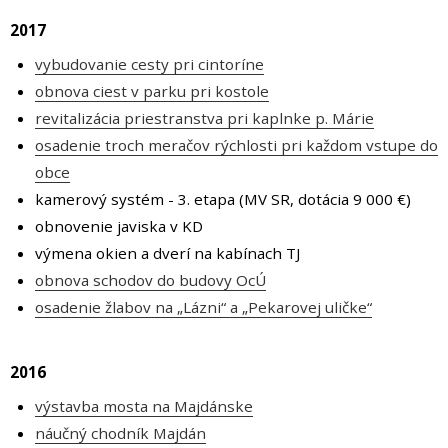
2017
vybudovanie cesty pri cintoríne
obnova ciest v parku pri kostole
revitalizácia priestranstva pri kaplnke p. Márie
osadenie troch meračov rýchlosti pri každom vstupe do
obce
kamerový systém - 3. etapa (MV SR, dotácia 9 000 €)
obnovenie javiska v KD
výmena okien a dverí na kabínach TJ
obnova schodov do budovy OcÚ
osadenie žlabov na „Lázni“ a „Pekarovej uličke“
2016
výstavba mosta na Majdánske
náučný chodník Majdán