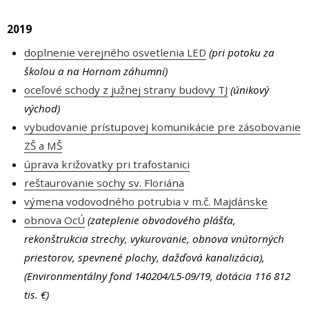
2019
doplnenie verejného osvetlenia LED
(pri potoku za
školou a na Hornom záhumní)
oceľové schody z južnej strany budovy TJ
(únikový
východ)
vybudovanie prístupovej komunikácie pre zásobovanie
ZŠ a MŠ
úprava križovatky pri trafostanici
reštaurovanie sochy sv. Floriána
výmena vodovodného potrubia v m.č. Majdánske
obnova OcÚ
(zateplenie obvodového plášťa,
rekonštrukcia strechy, vykurovanie, obnova vnútorných
priestorov, spevnené plochy, dažďová kanalizácia),
(Environmentálny fond 140204/L5-09/19, dotácia 116 812
tis. €)