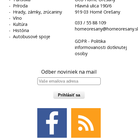
-
Príroda
Hlavná ulica 190/6
-
Hrady, zámky, zrúcaniny
919 03 Horné Orešany
-
Víno
033 / 55 88 109
-
Kultúra
horneoresany@horneoresany.s
-
História
-
Autobusové spoje
GDPR - Politika
informovanosti dotknutej
osoby
Odber noviniek na mail
Prihlásiť sa