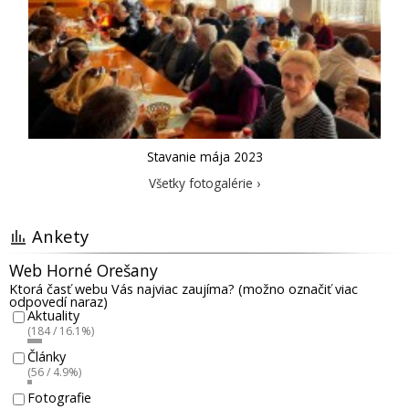
Stavanie mája 2023
Všetky fotogalérie ›
Ankety
Web Horné Orešany
Ktorá časť webu Vás najviac zaujíma? (možno označiť viac
odpovedí naraz)
Aktuality
(184 / 16.1%)
Články
(56 / 4.9%)
Fotografie