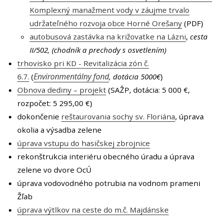
Komplexný manažment vody v záujme trvalo
udržateľného rozvoja obce Horné Orešany
(PDF)
autobusová zastávka na križovatke na Lázni
,
cesta
II/502, (chodník a prechody s osvetlením)
trhovisko pri KD - Revitalizácia zón č.
Environmentálny fond
6.7.
(
, dotácia 5000€
)
Obnova dediny – projekt
(SAŽP, dotácia: 5 000 €,
rozpočet: 5 295,00 €)
dokončenie
reštaurovania sochy sv. Floriána
, úprava
okolia a výsadba zelene
úprava vstupu do hasičskej zbrojnice
rekonštrukcia interiéru obecného úradu a úprava
zelene vo dvore OcÚ
úprava vodovodného potrubia na vodnom prameni
Žľab
úprava výtlkov na ceste do m.č. Majdánske