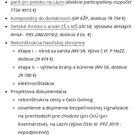
park pri potoku na Lázni
(dotácia participatívny rozpočet
TTSK 4915 €)
kompostéry do domácností
(OP KŽP, dotácia 78 754 €)
Detské ihrisko v areáli ZŠ s MŠ
(ÚV SR, Výstavba detských
ihrísk - PRS-248/2019/2, dotácia 8 tis. €)
Rekonštrukcia hasičskej zbrojnice
etapa I. – okná sa sanita
(MV SR, Výzva č.VI. P HaZZ,
dotácia 29 474 €)
etapa II. – výmena brány a kúrenie
(MV SR, dotácia
29 780 €)
elektroinštalácia
Projektová dokumentácia
rekonštrukcia cesty v časti Golnog
osvetlenie a doplnenie bezpečnostnej signalizácie
na prechodoch pre chodcov (pri OcÚ (pri
kvetinárstve), na Lázni (
Výzva číslo III. PPZ 2019 -
nepodporené)
)