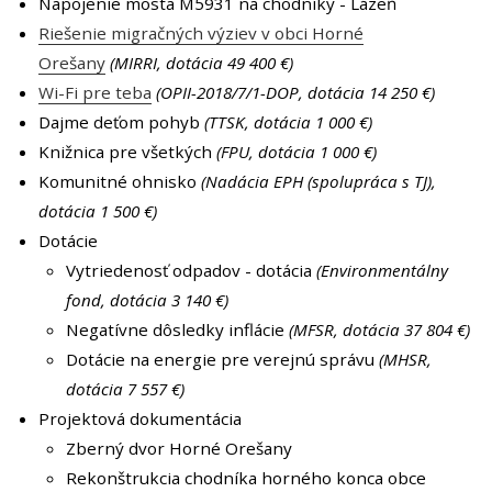
Napojenie mosta M5931 na chodníky - Lázeň
Riešenie migračných výziev v obci Horné
Orešany
(MIRRI, dotácia 49 400 €)
Wi-Fi pre teba
(OPII-2018/7/1-DOP, dotácia 14 250 €)
Dajme deťom pohyb
(TTSK, dotácia 1 000 €)
Knižnica pre všetkých
(FPU, dotácia 1 000 €)
Komunitné ohnisko
(Nadácia EPH (spolupráca s TJ),
dotácia 1 500 €)
Dotácie
Vytriedenosť odpadov - dotácia
(Environmentálny
fond, dotácia 3 140 €)
Negatívne dôsledky inflácie
(MFSR, dotácia 37 804 €)
Dotácie na energie pre verejnú správu
(MHSR,
dotácia 7 557 €)
Projektová dokumentácia
Zberný dvor Horné Orešany
Rekonštrukcia chodníka horného konca obce