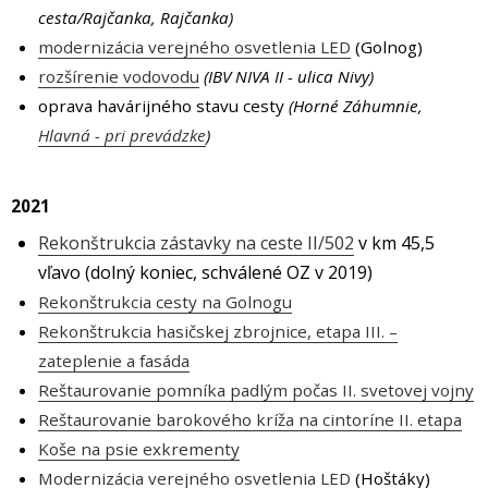
cesta/Rajčanka, Rajčanka)
modernizácia verejného osvetlenia LED
(Golnog)
rozšírenie vodovodu
(IBV NIVA II - ulica Nivy)
oprava havárijného stavu cesty
(Horné Záhumnie,
Hlavná - pri prevádzke
)
2021
Rekonštrukcia zástavky na ceste II/502
v km 45,5
vľavo (dolný koniec, schválené OZ v 2019)
Rekonštrukcia cesty na Golnogu
Rekonštrukcia hasičskej zbrojnice, etapa III. –
zateplenie a fasáda
Reštaurovanie pomníka padlým počas II. svetovej vojny
Reštaurovanie barokového kríža na cintoríne II. etapa
Koše na psie exkrementy
Modernizácia verejného osvetlenia LED
(Hoštáky)