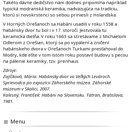
Takéto dávne dedičstvo nám dodnes pripomína napríklad
typická modranská keramika, nadväzujúca na tradíciu,
ktorú si novokrstenci so sebou priniesli z Holandska.
V Horných Orešanoch sa Habáni usadili v roku 1558 a
habánsky dvor tu bol i v 17. storočí. Jestvovala tu
keramická dielňa. V roku 1663 sa stretávame z Michaelom
Odlerom z Orešian, ktorý sa po vypálení a zničení
habánskeho dvora v Orešanoch Turkami presťahoval do
Modry, kde ešte v tom istom roku postavil budovu s pecou
na pálenie keramiky, tzv. prenhaus.
Zdroje:
Zajíčková, Mária: Habánsky dvor vo Veľkých Levároch.
Sprievodca po expozícii Záhorského múzea. Záhorské
múzeum v Skalici, 2007.
Kalesný, František: Habáni na Slovensku. Tatran, Bratislava,
1981.
Menu