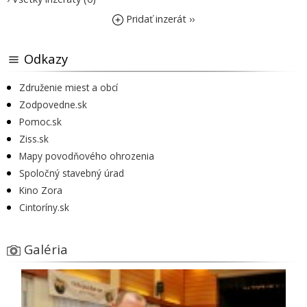
Pridať inzerát ››
Odkazy
Združenie miest a obcí
Zodpovedne.sk
Pomoc.sk
Ziss.sk
Mapy povodňového ohrozenia
Spoločný stavebný úrad
Kino Zora
Cintoríny.sk
Galéria