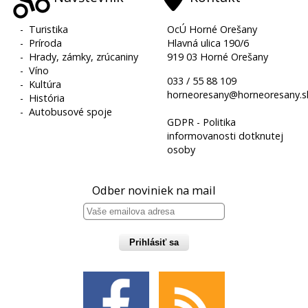
-
Turistika
OcÚ Horné Orešany
-
Príroda
Hlavná ulica 190/6
-
Hrady, zámky, zrúcaniny
919 03 Horné Orešany
-
Víno
033 / 55 88 109
-
Kultúra
horneoresany@horneoresany.s
-
História
-
Autobusové spoje
GDPR - Politika
informovanosti dotknutej
osoby
Odber noviniek na mail
Prihlásiť sa