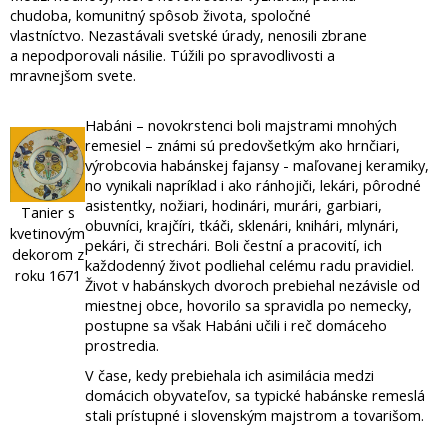
chudoba, komunitný spôsob života, spoločné
vlastníctvo. Nezastávali svetské úrady, nenosili zbrane
a nepodporovali násilie. Túžili po spravodlivosti a
mravnejšom svete.
Habáni – novokrstenci boli majstrami mnohých
remesiel – známi sú predovšetkým ako hrnčiari,
výrobcovia habánskej fajansy - maľovanej keramiky,
no vynikali napríklad i ako ránhojiči, lekári, pôrodné
asistentky, nožiari, hodinári, murári, garbiari,
Tanier s
obuvníci, krajčíri, tkáči, sklenári, knihári, mlynári,
kvetinovým
pekári, či strechári. Boli čestní a pracovití, ich
dekorom z
každodenný život podliehal celému radu pravidiel.
roku 1671
Život v habánskych dvoroch prebiehal nezávisle od
miestnej obce, hovorilo sa spravidla po nemecky,
postupne sa však Habáni učili i reč domáceho
prostredia.
V čase, kedy prebiehala ich asimilácia medzi
domácich obyvateľov, sa typické habánske remeslá
stali prístupné i slovenským majstrom a tovarišom.