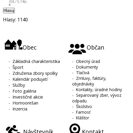
(58 / 5.1%)
Hlasuj
Hlasy: 1140
Obec
Občan
-
Základná charakteristika
-
Obecný úrad
-
Dokumenty
-
Šport
-
Tlačivá
-
Združenia zbory spolky
-
Zmluvy, faktúry,
-
Kalendár podujatí
objednávky
-
Služby
-
Kontakty, úradné hodiny
-
Foto galéria
-
Separovaný zber, vývoz
-
Investičné akcie
odpadu
-
Hornoorešan
-
Školstvo
-
Inzercia
-
Farnosť
-
Kláštor
Návštevník
Kontakt