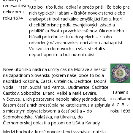
renesančným
Kto boli títo ľudia, odkiaľ a prečo prišli, čo bolo pre
dekorom z
nich typické? Habáni – či skôr novokrstenci alebo
roku 1674
anabaptisti boli radikálne zmýšľajúci ľudia, ktorí
chceli žiť prísne podľa evanjeliových zásad a
priblížiť sa životu prvých kresťanov. Okrem iného
hlásali potrebu krstu u dospelých – z toho
odvodený názov novokrstenci alebo anabaptisti.
Vo svojich domovoch sa však stretali s
nepochopením a boli nútení odísť.
Nové útočisko našli na určitý čas na Morave a neskôr
na západnom Slovensku (okrem našej obce to bola
napríklad Košolná, Častá, Chtelnica, Dechtice, Dobrá
Voda, Trstín, Suchá nad Parnou, Budmerice, Čachtice,
Tanier s
Častkov, Sobotište, Branč, Veľké a Malé Leváre,
iniciálkami
Vlčkovce...). Ich postavenie nebolo nikdy jednoduché,
A. C. B. z
časom časť z nich prestúpila na katolicizmus a splynula
s miestnym obyvateľstvom a časť odišla – do
roku 1696
Sedmohradska, Valašska, na Ukrainu, do
Čiernomorskej oblasti a potom do USA a Kanady.
Medzi hodnoty, ktoré novokrstenci vyznávali, patrila