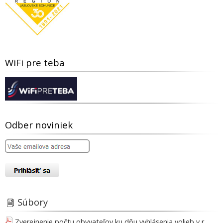
WiFi pre teba
Odber noviniek
Súbory
Zverejnenie počtu obyvateľov ku dňu vyhlásenia volieb v r.