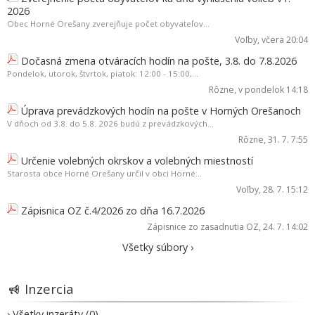
2026
Obec Horné Orešany zverejňuje počet obyvateľov...
Voľby
, včera 20:04
Dočasná zmena otváracích hodín na pošte, 3.8. do 7.8.2026
Pondelok, utorok, štvrtok, piatok: 12:00 - 15:00,...
Rôzne
, v pondelok 14:18
Úprava prevádzkových hodín na pošte v Horných Orešanoch
V dňoch od 3.8. do 5.8. 2026 budú z prevádzkových...
Rôzne
, 31. 7. 7:55
Určenie volebných okrskov a volebných miestností
Starosta obce Horné Orešany určil v obci Horné...
Voľby
, 28. 7. 15:12
Zápisnica OZ č.4/2026 zo dňa 16.7.2026
Zápisnice zo zasadnutia OZ
, 24. 7. 14:02
Všetky súbory ›
Inzercia
› Všetky inzeráty (0)