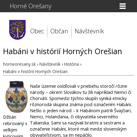
Horné Orešany
Obec
Občan
Návštevník
Habáni v histórií Horných Orešian
horneoresany.sk
›
Návštevník
›
História
›
Habáni v histórií Horných Orešian
Naše územie osídľovali v priebehu storočí rôzne
národy – okrem Slovákov tu žili napríklad Nemci či
Chorváti. Spomedzi týchto skupín vyniká etnicky
rôznorodá skupina známa pod označením Habáni.
Nešlo o jeden národ – k Habánom patrili Švajčiari,
Nemci, Holanďania, či obyvatelia severného
Džbán
Talianska. Sami sa nazývali bratmi a sestrami a
rebrovaný s
označenie Habáni, ktoré mali medzi slovenským
veľkým
obyvateľstvom, sa im nepáčilo.
kyticovým