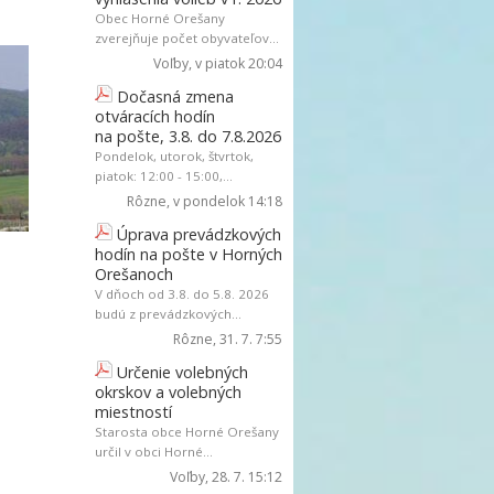
Obec Horné Orešany
zverejňuje počet obyvateľov...
Voľby
, v piatok 20:04
Dočasná zmena
otváracích hodín
na pošte, 3.8. do 7.8.2026
Pondelok, utorok, štvrtok,
piatok: 12:00 - 15:00,...
Rôzne
, v pondelok 14:18
Úprava prevádzkových
hodín na pošte v Horných
Orešanoch
V dňoch od 3.8. do 5.8. 2026
budú z prevádzkových...
Rôzne
, 31. 7. 7:55
Určenie volebných
okrskov a volebných
miestností
Starosta obce Horné Orešany
určil v obci Horné...
Voľby
, 28. 7. 15:12