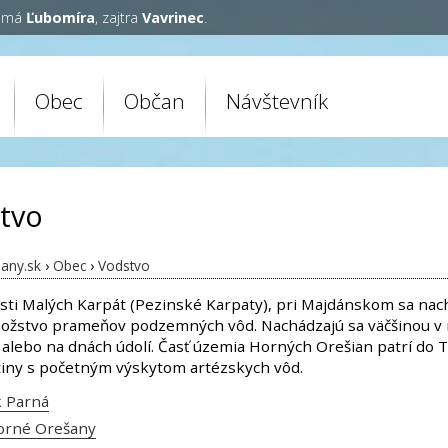
y má
Ľubomíra
, zajtra
Vavrinec
.
Obec
Občan
Návštevník
tvo
any.sk
›
Obec
›
Vodstvo
časti Malých Karpát (Pezinské Karpaty), pri Majdánskom sa na
ožstvo prameňov podzemných vôd. Nachádzajú sa väčšinou v 
 alebo na dnách údolí. Časť územia Horných Orešian patrí do 
iny s početným výskytom artézskych vôd.
 Parná
orné Orešany