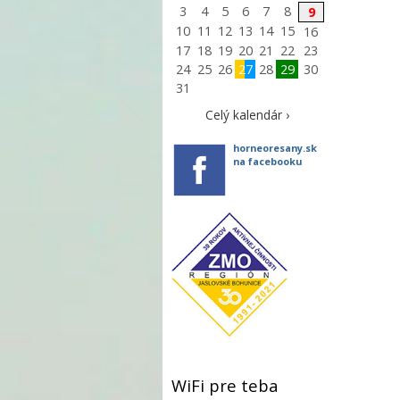
3
4
5
6
7
8
9
10
11
12
13
14
15
16
17
18
19
20
21
22
23
24
25
26
27
28
29
30
31
Celý kalendár ›
horneoresany.sk
na facebooku
WiFi pre teba