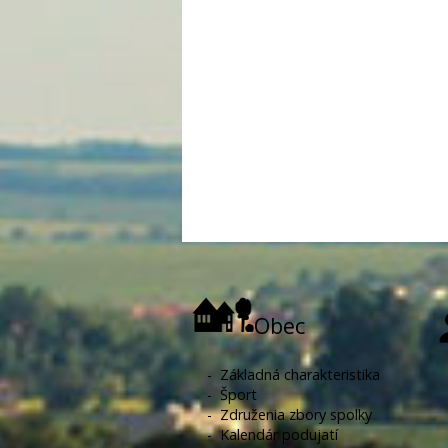
Obec
-
Základná charakteristika
-
Šport
-
Združenia zbory spolky
-
Kalendár podujatí