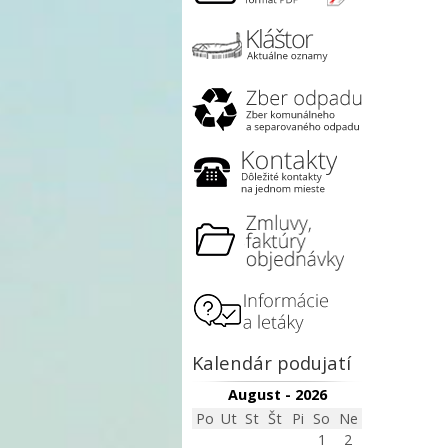
Kalendár podujatí
August - 2026
Po
Ut
St
Št
Pi
So
Ne
1
2