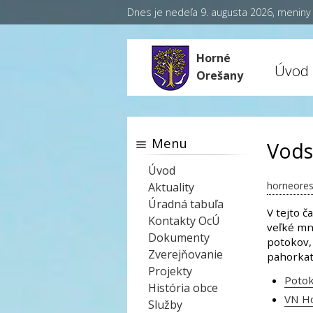
Dnes je nedeľa 9. augusta 2026, menin
Horné
Úvod
Orešany
Menu
Vods
Úvod
horneores
Aktuality
Úradná tabuľa
V tejto 
Kontakty OcÚ
veľké mn
Dokumenty
potokov,
Zverejňovanie
pahorkat
Projekty
Potok
História obce
VN H
Služby