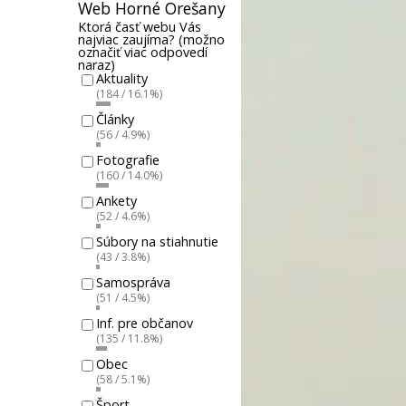
Web Horné Orešany
Ktorá časť webu Vás
najviac zaujíma? (možno
označiť viac odpovedí
naraz)
Aktuality
(184 / 16.1%)
Články
(56 / 4.9%)
Fotografie
(160 / 14.0%)
Ankety
(52 / 4.6%)
Súbory na stiahnutie
(43 / 3.8%)
Samospráva
(51 / 4.5%)
Inf. pre občanov
(135 / 11.8%)
Obec
(58 / 5.1%)
Šport