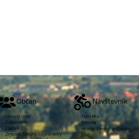
Občan
Návštevník
-
Obecný úrad
-
Turistika
-
Dokumenty
-
Príroda
-
Tlačivá
-
Hrady, zámky, zrúcaniny
-
Zmluvy, faktúry, objednávky
-
Víno