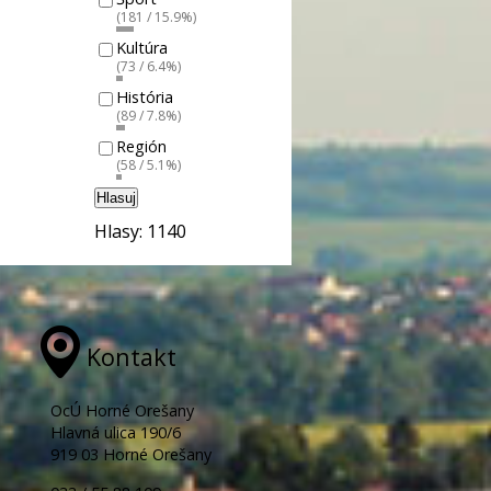
(181 / 15.9%)
Kultúra
(73 / 6.4%)
História
(89 / 7.8%)
Región
(58 / 5.1%)
Hlasuj
Hlasy: 1140
Kontakt
OcÚ Horné Orešany
Hlavná ulica 190/6
919 03 Horné Orešany