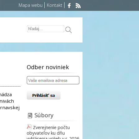
Mapa webu
Kontakt
Odber noviniek
chádza
nivách
Trnavskej
Súbory
Zverejnenie počtu
obyvateľov ku dňu
vyhlásenia volieb v r. 2026