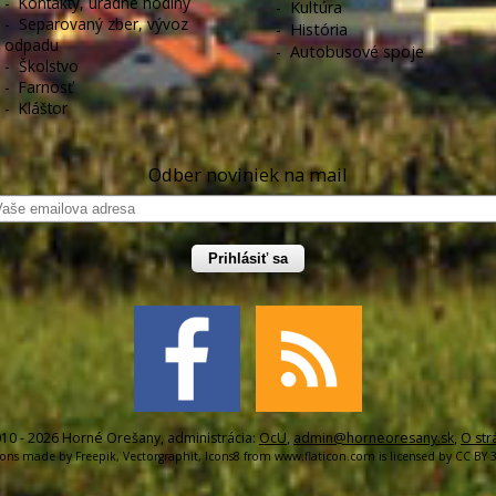
-
Kontakty, úradné hodiny
-
Kultúra
-
Separovaný zber, vývoz
-
História
odpadu
-
Autobusové spoje
-
Školstvo
-
Farnosť
-
Kláštor
Odber noviniek na mail
Prihlásiť sa
10 - 2026 Horné Orešany, administrácia:
OcU
,
admin@horneoresany.sk
,
O str
cons made by
Freepik
,
Vectorgraphit
,
Icons8
from
www.flaticon.com
is licensed by
CC BY 3