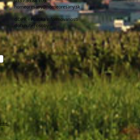
033 / 55 88 109
horneoresany@horneoresany.sk
GDPR - Politika informovanosti
dotknutej osoby
ánke
,
.0