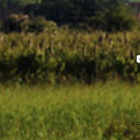
-
Služby
-
Foto galéria
-
Investičné akcie
-
Hornoorešan
-
Inzercia
© 20
I