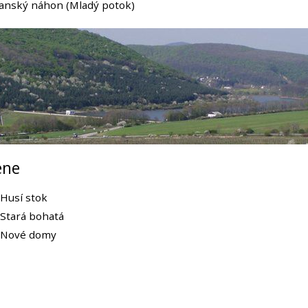
anský náhon (Mladý potok)
ene
 Husí stok
 Stará bohatá
 Nové domy