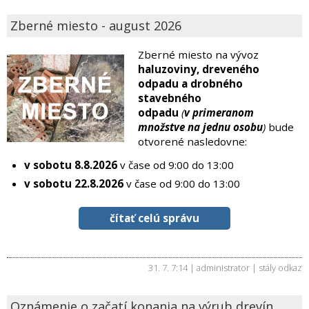
Zberné miesto - august 2026
Zberné miesto na vývoz
haluzoviny, dreveného
odpadu a drobného
stavebného
odpadu
(
v primeranom
množstve na jednu osobu
)
bude
otvorené nasledovne:
v sobotu 8.8.2026
v čase od 9:00 do 13:00
v sobotu 22.8.2026
v čase od 9:00 do 13:00
čítať celú správu
31. 7. 7:14 | administrator |
stály odkaz
Oznámenie o začatí konania na výrub drevín