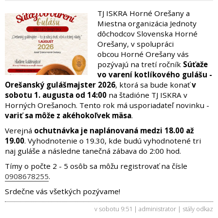
TJ ISKRA Horné Orešany a
Miestna organizácia Jednoty
dôchodcov Slovenska Horné
Orešany, v spolupráci
obcou Horné Orešany vás
pozývajú na tretí ročník
Súťaže
vo varení kotlíkového gulášu -
Orešanský gulášmajster 2026
, ktorá sa bude konať
v
sobotu 1. augusta od 14:00
na štadióne TJ ISKRA v
Horných Orešanoch. Tento rok má usporiadateľ novinku -
variť sa môže z akéhokoľvek mäsa
.
Verejná
ochutnávka je naplánovaná medzi 18.00 až
19.00
. Vyhodnotenie o 19.30, kde budú vyhodnotené tri
naj guláše a následne tanečná zábava do 2:00 hod.
Tímy o počte 2 - 5 osôb sa môžu registrovať na čísle
0908678255
.
Srdečne vás všetkých pozývame!
v sobotu 9:51 | administrator |
stály odkaz