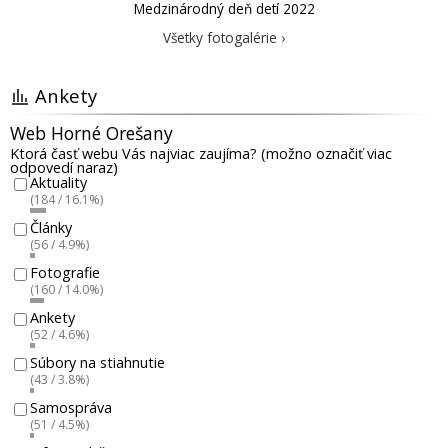
Medzinárodný deň detí 2022
Všetky fotogalérie ›
Ankety
Web Horné Orešany
Ktorá časť webu Vás najviac zaujíma? (možno označiť viac
odpovedí naraz)
Aktuality
(184 / 16.1%)
Články
(56 / 4.9%)
Fotografie
(160 / 14.0%)
Ankety
(52 / 4.6%)
Súbory na stiahnutie
(43 / 3.8%)
Samospráva
(51 / 4.5%)