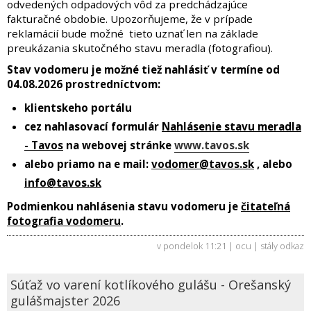
odvedených odpadových vôd za predchádzajúce
fakturačné obdobie. Upozorňujeme, že v prípade
reklamácií bude možné tieto uznať len na základe
preukázania skutočného stavu meradla (fotografiou).
Stav vodomeru je možné tiež nahlásiť v termíne od
04.08.2026
prostredníctvom:
klientskeho portálu
cez nahlasovací formulár
Nahlásenie stavu meradla
- Tavos
na webovej stránke
www.tavos.sk
alebo priamo na e mail:
vodomer@tavos.sk
, alebo
info@tavos.sk
Podmienkou nahlásenia stavu vodomeru je
čitateľná
fotografia vodomeru
.
v pondelok 11:21 | ocu |
stály odkaz
Súťaž vo varení kotlíkového gulášu - Orešanský
gulášmajster 2026