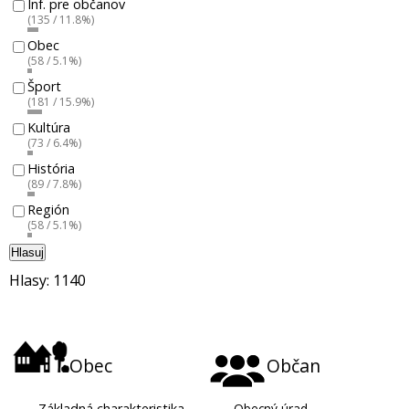
Inf. pre občanov
(135 / 11.8%)
Obec
(58 / 5.1%)
Šport
(181 / 15.9%)
Kultúra
(73 / 6.4%)
História
(89 / 7.8%)
Región
(58 / 5.1%)
Hlasuj
Hlasy: 1140
Obec
Občan
-
Základná charakteristika
-
Obecný úrad