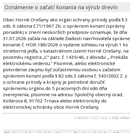
Oznámenie o začatí konania na výrub drevín
Obec Horné Orešany ako orgán ochrany prírody podľa § 3
ods. 6 zákona č.71/1967 Zb. o správnom konaní (správny
poriadok) v znení neskorších predpisov oznamuje, že dňa
31.07.2026 začala na základe žiadosti navrhovateľa správne
konanie č. HOR-186/2026 o vydanie súhlasu na výrub 1 ks
strieborná jedľa, v katastrálnom území Horné Orešany, na
pozemku registra „C“ parc. č. 1435/46, z dôvodu: „ Prekáža
elektrickému vedeniu.“ Písomné, alebo elektronické
potvrdenie záujmu byť zúčastnenou osobou v začatom
správnom konaní podľa § 82 ods.3 zákona č. 543/2002 Z. z.
o ochrane prírody a krajiny je potrebné doručiť
správnemu orgánu do 5 pracovných dní odo dňa
zverejnenia, písomne na adresu: Spoločný obecný úrad,
Kollárova 8, 91702 Trnava alebo elektronicky do
elektronickej schránky obce Horné Orešany.
v stredu 7:33 | ocu |
stály odkaz