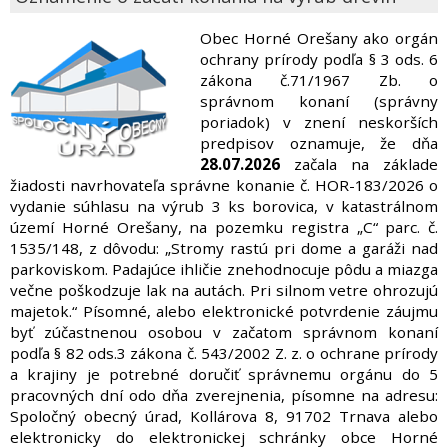
Obec Horné Orešany ako orgán
ochrany prírody podľa § 3 ods. 6
zákona č.71/1967 Zb. o
správnom konaní (správny
poriadok) v znení neskorších
predpisov oznamuje, že dňa
28.07.2026
začala na základe
žiadosti navrhovateľa správne konanie č. HOR-183/2026 o
vydanie súhlasu na výrub 3 ks borovica, v katastrálnom
území Horné Orešany, na pozemku registra „C“ parc. č.
1535/148, z dôvodu: „Stromy rastú pri dome a garáži nad
parkoviskom. Padajúce ihličie znehodnocuje pôdu a miazga
večne poškodzuje lak na autách. Pri silnom vetre ohrozujú
majetok.“ Písomné, alebo elektronické potvrdenie záujmu
byť zúčastnenou osobou v začatom správnom konaní
podľa § 82 ods.3 zákona č. 543/2002 Z. z. o ochrane prírody
a krajiny je potrebné doručiť správnemu orgánu do 5
pracovných dní odo dňa zverejnenia, písomne na adresu:
Spoločný obecný úrad, Kollárova 8, 91702 Trnava alebo
elektronicky do elektronickej schránky obce Horné