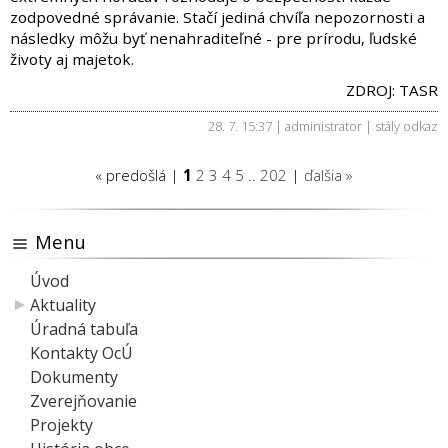
zodpovedné správanie. Stačí jediná chvíľa nepozornosti a
následky môžu byť nenahraditeľné - pre prírodu, ľudské
životy aj majetok.
ZDROJ: TASR
28. 7. 15:37 | administrator |
stály odkaz
« predošlá |
1
2
3
4
5
..
202
|
ďalšia »
Menu
Úvod
Aktuality
Úradná tabuľa
Kontakty OcÚ
Dokumenty
Zverejňovanie
Projekty