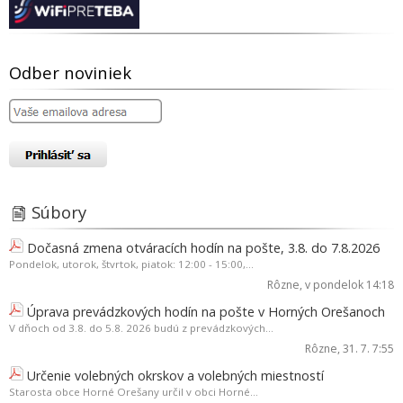
Odber noviniek
Súbory
Dočasná zmena otváracích hodín na pošte, 3.8. do 7.8.2026
Pondelok, utorok, štvrtok, piatok: 12:00 - 15:00,...
Rôzne
, v pondelok 14:18
Úprava prevádzkových hodín na pošte v Horných Orešanoch
V dňoch od 3.8. do 5.8. 2026 budú z prevádzkových...
Rôzne
, 31. 7. 7:55
Určenie volebných okrskov a volebných miestností
Starosta obce Horné Orešany určil v obci Horné...