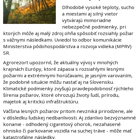
Dlhodobé vysoké teploty, sucho
a miestami aj silný vietor
vytvárajú mimoriadne
nebezpečné podmienky, pri
ktorých môže aj malý zdroj ohňa spôsobiť rozsiahly požiar
s vážnymi následkami. Uviedol to odbor komunikácie
Ministerstva pôdohospodárstva a rozvoja vidieka (MPRV)
SR.
Agrorezort upozornil, že aktuálny vývoj v mnohých
krajinách Európy, ktoré zápasia s rozsiahlymi lesnými
požiarmi a extrémnymi horúčavami, je jasným varovaním,
že podobné situácie môžu nastať aj na Slovensku.
Klimatické podmienky zvyšujú pravdepodobnosť rýchleho
šírenia požiarov, ktoré ohrozujú životy ľudí, prírodu,
majetok aj kritickú infraštruktúru.
Väčšina lesných požiarov pritom nevzniká prirodzene, ale
v dôsledku ľudskej nedbanlivosti. Aj zdanlivo bezvýznamné
konanie - odhodený cigaretový ohorok, nezahasené
ohnisko či parkovanie vozidla na suchej tráve - môže mať
katastrofálne následky.