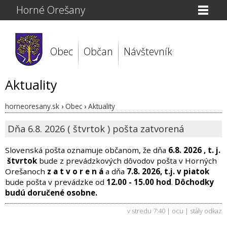
Horné Orešany
Obec
Občan
Návštevník
Aktuality
horneoresany.sk
›
Obec
›
Aktuality
Dňa 6.8. 2026 ( štvrtok ) pošta zatvorená
Slovenská pošta oznamuje občanom, že dňa
6.8. 2026 , t. j.
štvrtok
bude z prevádzkových dôvodov pošta v Horných
Orešanoch
z a t v o r e n á
a dňa
7.8. 2026, t.j. v piatok
bude pošta v prevádzke od
12.00 - 15.00 hod
.
Dôchodky
budú doručené osobne.
v stredu 7:40 | ocu |
stály odkaz