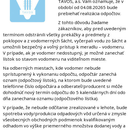
TAVOS, a.s. Vám oznamuje, že v
období od 04.08.20265 bude
prebiehať realizácia odpočtov.
Z tohto dôvodu žiadame
zákazníkov, aby pred uvedeným
termínom odstránili všetky prekážky a predmety z
poklopov a z vodomerných šácht, vyčerpali vodu zo šácht a
umožnili bezpečný a voľný prístup k meradlu – vodomeru.
V prípade, ak je vodomer nedostupný, je možné zanechať
lístok so stavom vodomeru na viditeľnom mieste.
Na odberných miestach, kde vodomer nebude
sprístupnený k vykonaniu odpočtu, odpočtár zanechá
oznam (odpočtový lístok), na ktorom bude uvedené
telefónne číslo odpočtára a odberateľ/producent si môže
dohodnúť nový termín odpočtu do 5 kalendárnych dní odo
dňa zanechania oznamu (odpočtového lístka).
V prípade, že nebude odčítanie zrealizované v lehote, bude
spotreba vody/produkcia odpadových vôd určená v zmysle
všeobecných obchodných podmienok kvalifikovaným
odhadom vo výške priemerného množstva dodanej vody a