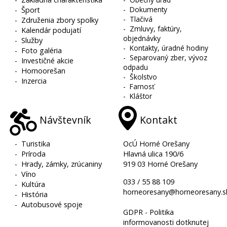
-
Dokumenty
-
Šport
-
Tlačivá
-
Združenia zbory spolky
-
Zmluvy, faktúry,
-
Kalendár podujatí
objednávky
-
Služby
-
Kontakty, úradné hodiny
-
Foto galéria
-
Separovaný zber, vývoz
-
Investičné akcie
odpadu
-
Hornoorešan
-
Školstvo
-
Inzercia
-
Farnosť
-
Kláštor
Návštevník
Kontakt
-
Turistika
OcÚ Horné Orešany
-
Príroda
Hlavná ulica 190/6
-
Hrady, zámky, zrúcaniny
919 03 Horné Orešany
-
Víno
033 / 55 88 109
-
Kultúra
horneoresany@horneoresany.s
-
História
-
Autobusové spoje
GDPR - Politika
informovanosti dotknutej