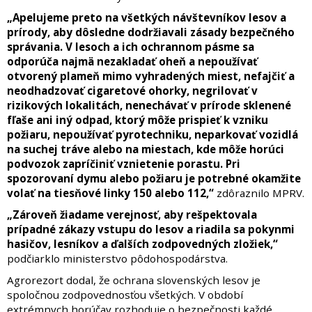
„Apelujeme preto na všetkých návštevníkov lesov a
prírody, aby dôsledne dodržiavali zásady bezpečného
správania. V lesoch a ich ochrannom pásme sa
odporúča najmä nezakladať oheň a nepoužívať
otvorený plameň mimo vyhradených miest, nefajčiť a
neodhadzovať cigaretové ohorky, negrilovať v
rizikových lokalitách, nenechávať v prírode sklenené
fľaše ani iný odpad, ktorý môže prispieť k vzniku
požiaru, nepoužívať pyrotechniku, neparkovať vozidlá
na suchej tráve alebo na miestach, kde môže horúci
podvozok zapríčiniť vznietenie porastu. Pri
spozorovaní dymu alebo požiaru je potrebné okamžite
volať na tiesňové linky 150 alebo 112,“
zdôraznilo MPRV.
„Zároveň žiadame verejnosť, aby rešpektovala
prípadné zákazy vstupu do lesov a riadila sa pokynmi
hasičov, lesníkov a ďalších zodpovedných zložiek,“
podčiarklo ministerstvo pôdohospodárstva.
Agrorezort dodal, že ochrana slovenských lesov je
spoločnou zodpovednosťou všetkých. V období
extrémnych horúčav rozhoduje o bezpečnosti každé