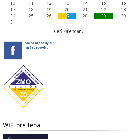
10
11
12
13
15
16
14
17
18
19
20
21
22
23
24
25
26
27
28
29
30
31
Celý kalendár ›
horneoresany.sk
na facebooku
WiFi pre teba