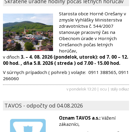
Skrátené úradné hodiny počas letných horúčav
Starosta obce Horné Orešany v
zmysle Vyhlášky Ministerstva
zdravotníctva č. 544/2007
stanovuje pracovný čas na
Obecnom úrade v Horných
Orešanoch počas letných
horúčav,
od 7. 00 – 12.
v dňoch
3. – 4. 08. 2026 (pondelok, utorok):
00 hod. , dňa 5.8. 2026 ( streda ) od 7.00 - 15.00 hod.
V súrnych prípadoch ( pohreb ) volajte: 0911 388565, 0911
266060
v pondelok 13:20 | ocu |
stály odkaz
TAVOS - odpočty od 04.08.2026
Oznam TAVOS a.s.:
Vážení
zákazníci,