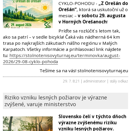
CYKLO-POHODU -
„
Z Orešán do
Orešán“
, ktorá sa uskutoční už o
mesiac –
v sobotu 29. augusta
v Horných Orešanoch
!
Príďte sa rozlúčiť s letom tak,
ako sa patrí – v sedle bicykla! Čaká vás nádherná 64 km
trasa po najkrajších zákutiach nášho regiónu v Malých
Karpatoch. Všetky informácie a prihlasovací link nájdete
tu:
https://stolnotenisovyturnaj.eu/terminovka/august-
2026/29-08-cyklo-pohoda
Tešíme sa na vás! stolnotenisovyturnaj.eu
29. 7. 8:21 | administrator |
stály odkaz
Riziko vzniku lesných požiarov je výrazne
zvýšené, varuje ministerstvo
Slovensko čelí v týchto dňoch
výrazne zvýšenému riziku
vzniku lesných požiarov.