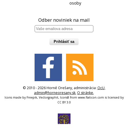
osoby
Odber noviniek na mail
Prihlásiť sa
© 2010 - 2026 Horné Orešany, administrácia:
OcU
,
admin@horneoresany.sk
,
O stránke
,
Icons made by
Freepik
,
Vectorgraphit
,
Icons8
from
www.flaticon.com
is licensed by
CC BY 3.0