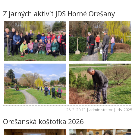
Z jarných aktivít JDS Horné Orešany
26. 3. 20:13 | administrator |
jds
,
2025
Orešanská koštofka 2026