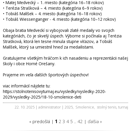
• Matej Medvecký – 1. miesto (kategória 16–18 rokov)
• Terézia Strašková – 4. miesto (kategória 6–9 rokov)
• Tobiáš Malíšek – 4. miesto (kategória 16–18 rokov)
• Tobiáš Wiessenganger - 4. miesto (kategória 10–12 rokov)
Obaja bratia Medveckí si vybojovali zlaté medaily vo svojich
kategóriách, čo je skvelý úspech. Výborne si počínala aj Terézia
Strašková, ktorá len tesne minula stupne víťazov, a Tobiáš
Malíšek, ktorý sa umiestnil hneď za medailistami.
Gratulujeme všetkým hráčom k ich nasadeniu a reprezentácii našej
školy i obce Horné Orešany.
Prajeme im veľa ďalších športových úspechov!
viac informácií nájdete tu:
https://stolnotenisovyturnaj.eu/vysledky/vysledky-2020-
2029/vysledky-2025/18-10-smolenice-deti
22. 10. 2025 | administrator |
2025
,
Smolenice
,
stolný tenis
,
turnaj
« predošlá |
1
2
3
4
5
..
42
|
ďalšia »