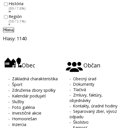
História
(89 / 7.8%)
Región
(58 / 5.1%)
Hlasuj
Hlasy: 1140
Obec
Občan
-
Základná charakteristika
-
Obecný úrad
-
Dokumenty
-
Šport
-
Tlačivá
-
Združenia zbory spolky
-
Zmluvy, faktúry,
-
Kalendár podujatí
objednávky
-
Služby
-
Kontakty, úradné hodiny
-
Foto galéria
-
Separovaný zber, vývoz
-
Investičné akcie
odpadu
-
Hornoorešan
-
Školstvo
-
Inzercia
-
Farnosť