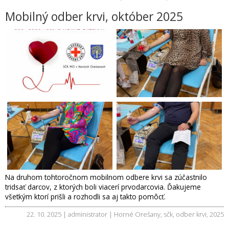
Mobilný odber krvi, október 2025
Na druhom tohtoročnom mobilnom odbere krvi sa zúčastnilo
tridsať darcov, z ktorých boli viacerí prvodarcovia. Ďakujeme
všetkým ktorí prišli a rozhodli sa aj takto pomôcť.
22. 10. 2025 | administrator |
Horné Orešany
,
sčk
,
odber krvi
,
2025