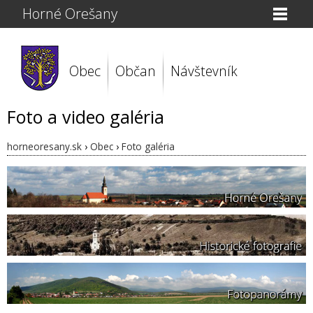
Horné Orešany
Obec
Občan
Návštevník
Foto a video galéria
horneoresany.sk
›
Obec
›
Foto galéria