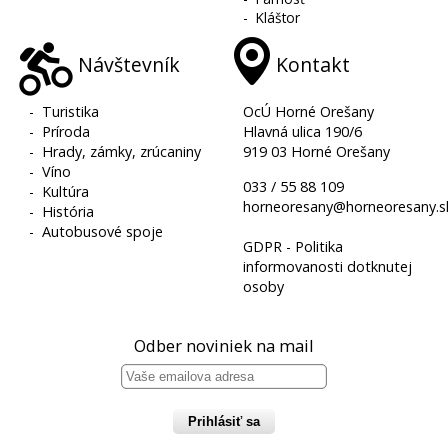
-
Kláštor
Návštevník
Kontakt
-
Turistika
OcÚ Horné Orešany
-
Príroda
Hlavná ulica 190/6
-
Hrady, zámky, zrúcaniny
919 03 Horné Orešany
-
Víno
033 / 55 88 109
-
Kultúra
horneoresany@horneoresany.s
-
História
-
Autobusové spoje
GDPR - Politika
informovanosti dotknutej
osoby
Odber noviniek na mail
Prihlásiť sa