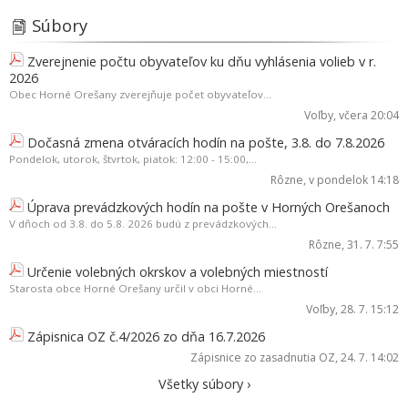
Súbory
Zverejnenie počtu obyvateľov ku dňu vyhlásenia volieb v r.
2026
Obec Horné Orešany zverejňuje počet obyvateľov...
Voľby
, včera 20:04
Dočasná zmena otváracích hodín na pošte, 3.8. do 7.8.2026
Pondelok, utorok, štvrtok, piatok: 12:00 - 15:00,...
Rôzne
, v pondelok 14:18
Úprava prevádzkových hodín na pošte v Horných Orešanoch
V dňoch od 3.8. do 5.8. 2026 budú z prevádzkových...
Rôzne
, 31. 7. 7:55
Určenie volebných okrskov a volebných miestností
Starosta obce Horné Orešany určil v obci Horné...
Voľby
, 28. 7. 15:12
Zápisnica OZ č.4/2026 zo dňa 16.7.2026
Zápisnice zo zasadnutia OZ
, 24. 7. 14:02
Všetky súbory ›