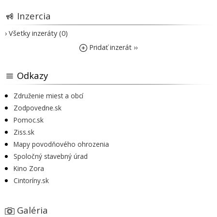
Inzercia
› Všetky inzeráty (0)
Pridať inzerát ››
Odkazy
Združenie miest a obcí
Zodpovedne.sk
Pomoc.sk
Ziss.sk
Mapy povodňového ohrozenia
Spoločný stavebný úrad
Kino Zora
Cintoríny.sk
Galéria