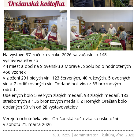
Na výstave 37. ročníka v roku 2026 sa zúčastnilo 148
vystavovateľov zo
44 miest a obcí na Slovensku a Morave . Spolu bolo hodnotených
466 vzoriek
v zložení 291 bielych vín, 123 červených, 40 ružových, 5 ovocných
vín a 7 fortifikovaných vín. Dodané boli vína z 53 hroznových
odrôd .
Udelených bolo 5 veľkých zlatých medailí, 93 zlatých medailí, 183
strieborných a 136 bronzových medailí. Z Horných Orešian bolo
dodaných 90 vín od 28 vystavovateľov.
Verejná ochutnávka vín - Orešanská koštovka sa uskutoční
v sobotu 21. marca 2026.
19. 3. 19:59 | administrator |
kultúra
,
víno
,
2026