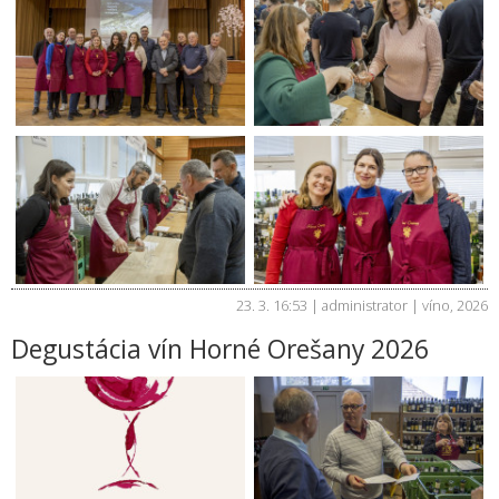
23. 3. 16:53 | administrator |
víno
,
2026
Degustácia vín Horné Orešany 2026