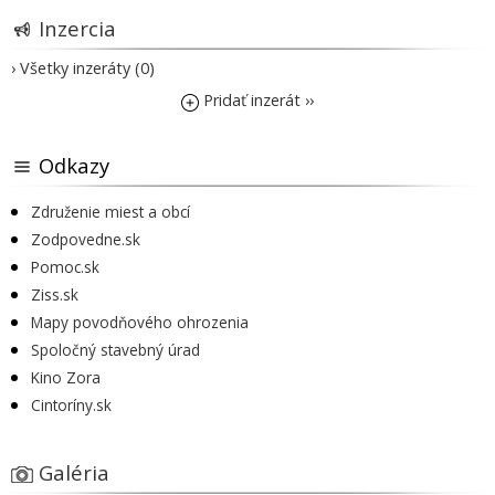
Inzercia
› Všetky inzeráty (0)
Pridať inzerát ››
Odkazy
Združenie miest a obcí
Zodpovedne.sk
Pomoc.sk
Ziss.sk
Mapy povodňového ohrozenia
Spoločný stavebný úrad
Kino Zora
Cintoríny.sk
Galéria