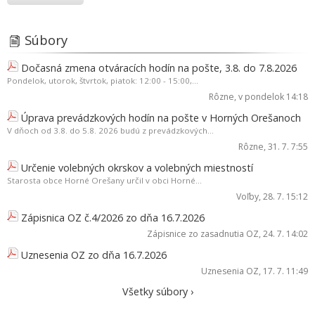
Súbory
Dočasná zmena otváracích hodín na pošte, 3.8. do 7.8.2026
Pondelok, utorok, štvrtok, piatok: 12:00 - 15:00,...
Rôzne
, v pondelok 14:18
Úprava prevádzkových hodín na pošte v Horných Orešanoch
V dňoch od 3.8. do 5.8. 2026 budú z prevádzkových...
Rôzne
, 31. 7. 7:55
Určenie volebných okrskov a volebných miestností
Starosta obce Horné Orešany určil v obci Horné...
Voľby
, 28. 7. 15:12
Zápisnica OZ č.4/2026 zo dňa 16.7.2026
Zápisnice zo zasadnutia OZ
, 24. 7. 14:02
Uznesenia OZ zo dňa 16.7.2026
Uznesenia OZ
, 17. 7. 11:49
Všetky súbory ›