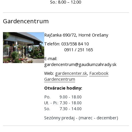
So.: 8.00 – 12.00
Gardencentrum
Rajčanka 690/72, Horné Orešany
Telefón: 033/558 84 10
0911 / 251 165
E-mail:
gardencentrum@gaudiumzahrady.sk
Web:
gardencenter.sk
,
Facebook
Gardencentrum
Otváracie hodiny:
Po.
9.00 - 18.00
Ut. - Pi.:
7.30 - 18.00
So.
7.30 - 14.00
Sezónny predaj - (marec - december)