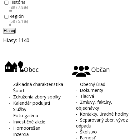
História
(89 / 7.8%)
Región
(58 / 5.1%)
Hlasuj
Hlasy: 1140
Obec
Občan
-
Základná charakteristika
-
Obecný úrad
-
Dokumenty
-
Šport
-
Tlačivá
-
Združenia zbory spolky
-
Zmluvy, faktúry,
-
Kalendár podujatí
objednávky
-
Služby
-
Kontakty, úradné hodiny
-
Foto galéria
-
Separovaný zber, vývoz
-
Investičné akcie
odpadu
-
Hornoorešan
-
Školstvo
-
Inzercia
-
Farnosť