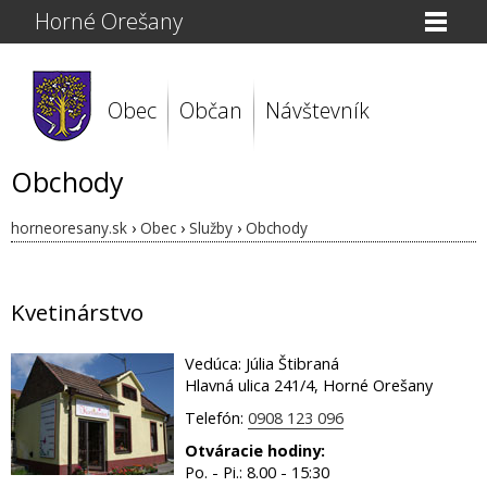
Horné Orešany
Obec
Občan
Návštevník
Obchody
horneoresany.sk
›
Obec
›
Služby
›
Obchody
Kvetinárstvo
Vedúca: Júlia Štibraná
Hlavná ulica 241/4, Horné Orešany
Telefón:
0908 123 096
Otváracie hodiny:
Po. - Pi.: 8.00 - 15:30