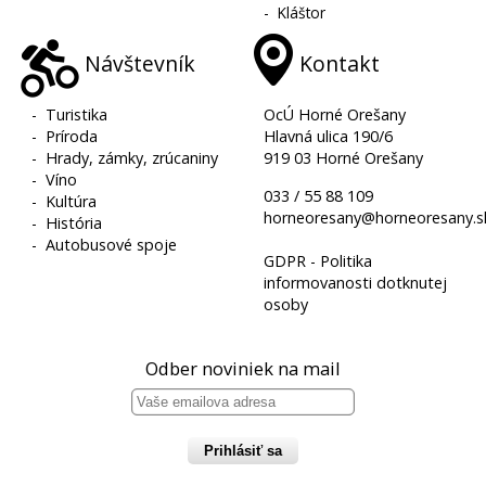
-
Kláštor
Návštevník
Kontakt
-
Turistika
OcÚ Horné Orešany
-
Príroda
Hlavná ulica 190/6
-
Hrady, zámky, zrúcaniny
919 03 Horné Orešany
-
Víno
033 / 55 88 109
-
Kultúra
horneoresany@horneoresany.s
-
História
-
Autobusové spoje
GDPR - Politika
informovanosti dotknutej
osoby
Odber noviniek na mail
Prihlásiť sa