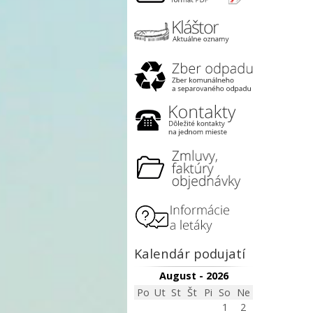
Kalendár podujatí
August - 2026
Po
Ut
St
Št
Pi
So
Ne
1
2