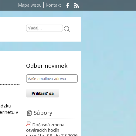
Mapa webu
Kontakt
Odber noviniek
ádzku
Súbory
ternetu v
Dočasná zmena
otváracích hodín
na pošte, 3.8. do 7.8.2026