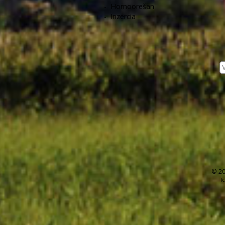
-
Hornoorešan
-
Inzercia
© 20
I