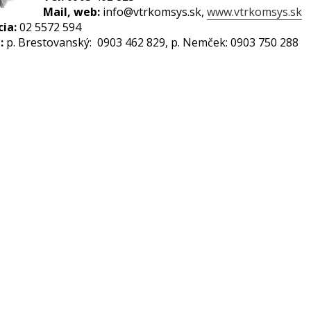
Mail, web:
info@vtrkomsys.sk,
www.vtrkomsys.sk
cia:
02 5572 594
:
p. Brestovanský: 0903 462 829, p. Nemček: 0903 750 288