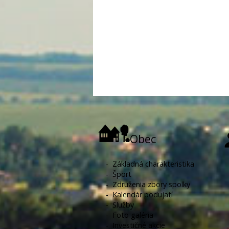
Obec
-
Základná charakteristika
-
Šport
-
Združenia zbory spolky
-
Kalendár podujatí
-
Služby
-
Foto galéria
-
Investičné akcie