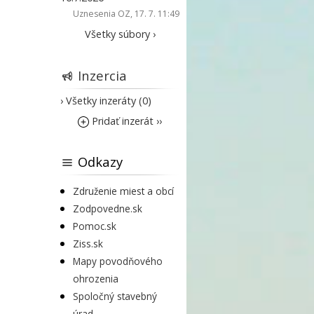
Uznesenia OZ
, 17. 7. 11:49
Všetky súbory ›
Inzercia
› Všetky inzeráty (0)
Pridať inzerát ››
Odkazy
Združenie miest a obcí
Zodpovedne.sk
Pomoc.sk
Ziss.sk
Mapy povodňového
ohrozenia
Spoločný stavebný
úrad