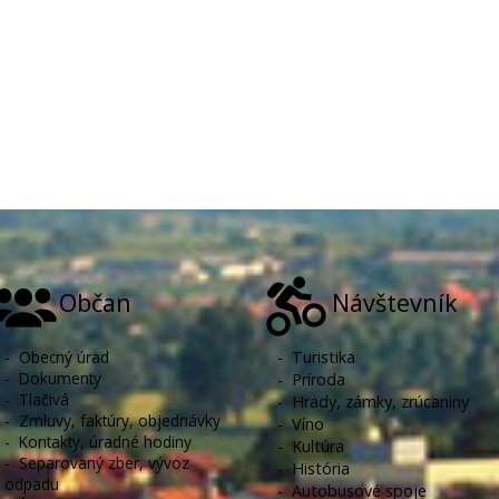
Občan
Návštevník
-
Obecný úrad
-
Turistika
-
Dokumenty
-
Príroda
-
Tlačivá
-
Hrady, zámky, zrúcaniny
-
Zmluvy, faktúry, objednávky
-
Víno
-
Kontakty, úradné hodiny
-
Kultúra
-
Separovaný zber, vývoz
-
História
odpadu
-
Autobusové spoje