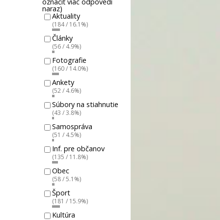
označiť viac odpovedí
naraz)
Aktuality
(184 / 16.1%)
Články
(56 / 4.9%)
Fotografie
(160 / 14.0%)
Ankety
(52 / 4.6%)
Súbory na stiahnutie
(43 / 3.8%)
Samospráva
(51 / 4.5%)
Inf. pre občanov
(135 / 11.8%)
Obec
(58 / 5.1%)
Šport
(181 / 15.9%)
Kultúra