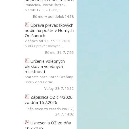
Pondelok, utorok, štvrtok,
piatok: 12:00 - 15:00,...
Rôzne
, v pondelok 14:18
Úprava prevádzkových
hodín na pošte v Horných
Orešanoch
V dňoch od 3.8. do 5.8. 2026
budú z prevádzkových...
Rôzne
, 31. 7. 7:55
Určenie volebných
okrskov a volebných
miestností
Starosta obce Horné Orešany
určil v obci Horné...
Voľby
, 28. 7. 15:12
Zápisnica OZ č.4/2026
zo dňa 16.7.2026
Zápisnice zo zasadnutia OZ
,
24. 7. 14:02
Uznesenia OZ zo dňa
16.7.2026