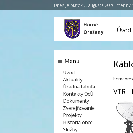
Dnes je piatok 7. augusta 2026, meniny
Horné
Úvod
Orešany
Menu
Káblo
Úvod
horneores
Aktuality
Úradná tabuľa
VTR -
Kontakty OcÚ
Dokumenty
Zverejňovanie
Projekty
História obce
Služby