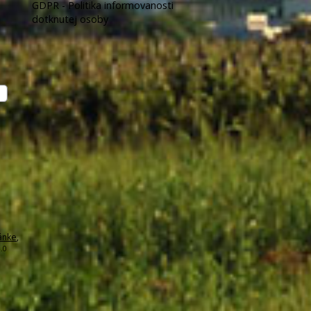
GDPR - Politika informovanosti
dotknutej osoby
ánke
,
.0