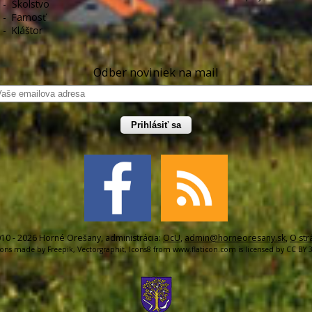
-
Školstvo
-
Farnosť
-
Kláštor
Odber noviniek na mail
Prihlásiť sa
10 - 2026 Horné Orešany, administrácia:
OcU
,
admin@horneoresany.sk
,
O str
cons made by
Freepik
,
Vectorgraphit
,
Icons8
from
www.flaticon.com
is licensed by
CC BY 3