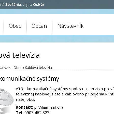
 má
Štefánia
, zajtra
Oskár
.
Obec
Občan
Návštevník
vá televízia
any.sk
›
Obec
›
Káblová televízia
 komunikačné systémy
VTR - komunikačné systémy spol. s r.o. servis a prev
televíznej káblovej siete a káblového pripojenia k in
našej obci.
Kontakt:
p. Viliam Záhora
Tel:
0903 462 823