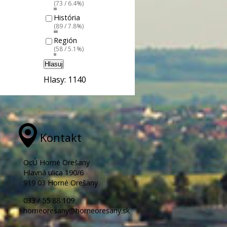
(73 / 6.4%)
História
(89 / 7.8%)
Región
(58 / 5.1%)
Hlasuj
Hlasy: 1140
Kontakt
OcÚ Horné Orešany
Hlavná ulica 190/6
919 03 Horné Orešany
033 / 55 88 109
horneoresany@horneoresany.sk