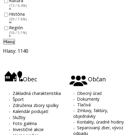
Kultúra
(73 / 6.4%)
História
(89 / 7.8%)
Región
(58 / 5.1%)
Hlasuj
Hlasy: 1140
Obec
Občan
-
Základná charakteristika
-
Obecný úrad
-
Dokumenty
-
Šport
-
Tlačivá
-
Združenia zbory spolky
-
Zmluvy, faktúry,
-
Kalendár podujatí
objednávky
-
Služby
-
Kontakty, úradné hodiny
-
Foto galéria
-
Separovaný zber, vývoz
-
Investičné akcie
odpadu