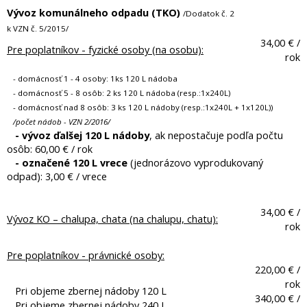
Vývoz
komunálneho odpadu (
TKO)
/Dodatok č. 2
k VZN č. 5/2015/
34,00 € /
Pre poplatníkov - fyzické osoby (na osobu):
rok
- domácnosť 1 - 4 osoby: 1ks 120 L nádoba
- domácnosť 5 - 8 osôb: 2 ks 120 L nádoba (resp.:1x240L)
- domácnosť nad 8 osôb: 3 ks 120 L nádoby (resp.:1x240L + 1x120L))
/počet nádob - VZN 2/2016/
- vývoz ďalšej 120 L nádoby
, ak nepostačuje podľa počtu
osôb: 60,00 € / rok
- označené 120 L vrece
(jednorázovo vyprodukovaný
odpad): 3,00 € / vrece
34,00 € /
Vývoz KO – chalupa, chata (na chalupu, chatu):
rok
Pre poplatníkov - právnické osoby:
220,00 € /
rok
Pri objeme zbernej nádoby 120 L
340,00 € /
Pri objeme zbernej nádoby 240 L