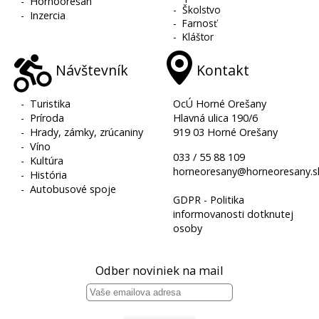
-
Hornoorešan
-
Školstvo
-
Inzercia
-
Farnosť
-
Kláštor
Návštevník
Kontakt
-
Turistika
OcÚ Horné Orešany
-
Príroda
Hlavná ulica 190/6
-
Hrady, zámky, zrúcaniny
919 03 Horné Orešany
-
Víno
033 / 55 88 109
-
Kultúra
horneoresany@horneoresany.s
-
História
-
Autobusové spoje
GDPR - Politika
informovanosti dotknutej
osoby
Odber noviniek na mail