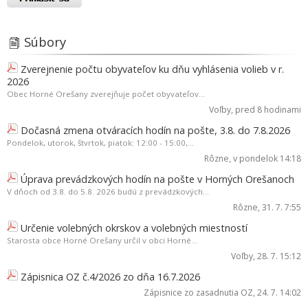
Súbory
Zverejnenie počtu obyvateľov ku dňu vyhlásenia volieb v r.
2026
Obec Horné Orešany zverejňuje počet obyvateľov...
Voľby
, pred 8 hodinami
Dočasná zmena otváracích hodín na pošte, 3.8. do 7.8.2026
Pondelok, utorok, štvrtok, piatok: 12:00 - 15:00,...
Rôzne
, v pondelok 14:18
Úprava prevádzkových hodín na pošte v Horných Orešanoch
V dňoch od 3.8. do 5.8. 2026 budú z prevádzkových...
Rôzne
, 31. 7. 7:55
Určenie volebných okrskov a volebných miestností
Starosta obce Horné Orešany určil v obci Horné...
Voľby
, 28. 7. 15:12
Zápisnica OZ č.4/2026 zo dňa 16.7.2026
Zápisnice zo zasadnutia OZ
, 24. 7. 14:02