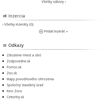
Všetky súbory ›
Inzercia
› Všetky inzeráty (0)
Pridať inzerát ››
Odkazy
Združenie miest a obcí
Zodpovedne.sk
Pomoc.sk
Ziss.sk
Mapy povodňového ohrozenia
Spoločný stavebný úrad
Kino Zora
Cintoríny.sk