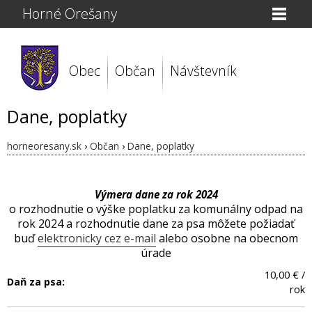
Horné Orešany
Obec
Občan
Návštevník
Dane, poplatky
horneoresany.sk
›
Občan
›
Dane, poplatky
Výmera dane za rok 2024
o rozhodnutie o výške poplatku za komunálny odpad na
rok 2024 a rozhodnutie dane za psa môžete požiadať
buď
elektronicky cez e-mail
alebo osobne na obecnom
úrade
10,00 € /
Daň za psa:
rok