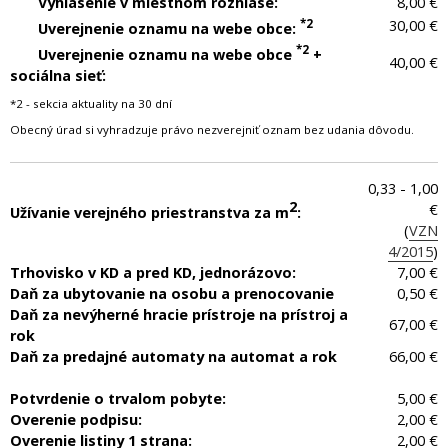
Vyhlásenie v miestnom rozhlase:
8,00 €
*2
30,00 €
Uverejnenie oznamu na webe obce:
*2
Uverejnenie oznamu na webe obce
+
40,00 €
sociálna sieť:
*2 - sekcia aktuality na 30 dní
Obecný úrad si vyhradzuje právo nezverejniť oznam bez udania dôvodu.
0,33 - 1,00
2
€
Užívanie verejného priestranstva za m
:
(
VZN
4/2015
)
Trhovisko v KD a pred KD, jednorázovo:
7,00 €
Daň za ubytovanie na osobu a prenocovanie
0,50 €
Daň za nevýherné hracie prístroje na prístroj a
67,00 €
rok
Daň za predajné automaty na automat a rok
66,00 €
Potvrdenie o trvalom pobyte:
5,00 €
Overenie podpisu:
2,00 €
Overenie listiny 1 strana:
2,00 €