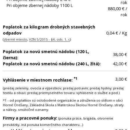
rok
Pri objeme zbernej nádoby 1100 L
880,00 € /
rok
Poplatok za kilogram drobných stavebných
odpadov
0,04 € / Kg
(
zberné miesto
,
VZN 5/2015 - $4, ods. 1, c
)
Poplatok za novú smetnú nádobu (120 L,
38,00 €
čierna):
Poplatok za novú smetnú nádobu (240 L, žltá):
42,00 €
*1
3,00 €
Vyhlásenie v miestnom rozhlase:
(predaj zeleniny, ovocia a výpestkov; predaj potravín; predaj hydiny; predaj
textilu a obuvi; predaj priemyselného tovaru; vyhlásenie o službe a pod.)
*1 - od poplatkov sú oslobodené organizácie a združenia so sídlom v obci
Horné Orešany, Základná škola s Materskou školou Horné Orešany, straty
a nálezy, smútočné oznamy.
Firmy a pracovné ponuky:
(ponuka práce, brigáda, otvorenie
prevádzky, iná ponuka komerčného charakteru...)