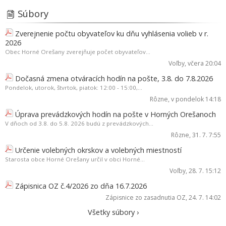
Súbory
Zverejnenie počtu obyvateľov ku dňu vyhlásenia volieb v r.
2026
Obec Horné Orešany zverejňuje počet obyvateľov...
Voľby
, včera 20:04
Dočasná zmena otváracích hodín na pošte, 3.8. do 7.8.2026
Pondelok, utorok, štvrtok, piatok: 12:00 - 15:00,...
Rôzne
, v pondelok 14:18
Úprava prevádzkových hodín na pošte v Horných Orešanoch
V dňoch od 3.8. do 5.8. 2026 budú z prevádzkových...
Rôzne
, 31. 7. 7:55
Určenie volebných okrskov a volebných miestností
Starosta obce Horné Orešany určil v obci Horné...
Voľby
, 28. 7. 15:12
Zápisnica OZ č.4/2026 zo dňa 16.7.2026
Zápisnice zo zasadnutia OZ
, 24. 7. 14:02
Všetky súbory ›