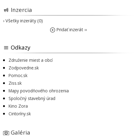
Inzercia
› Všetky inzeráty (0)
Pridať inzerát ››
Odkazy
Združenie miest a obcí
Zodpovedne.sk
Pomoc.sk
Ziss.sk
Mapy povodňového ohrozenia
Spoločný stavebný úrad
Kino Zora
Cintoríny.sk
Galéria