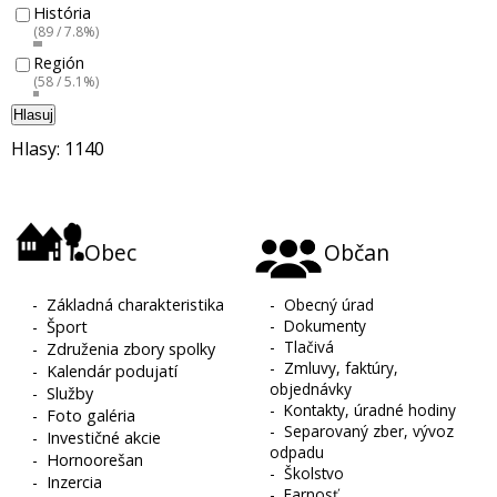
História
(89 / 7.8%)
Región
(58 / 5.1%)
Hlasuj
Hlasy: 1140
Obec
Občan
-
Základná charakteristika
-
Obecný úrad
-
Dokumenty
-
Šport
-
Tlačivá
-
Združenia zbory spolky
-
Zmluvy, faktúry,
-
Kalendár podujatí
objednávky
-
Služby
-
Kontakty, úradné hodiny
-
Foto galéria
-
Separovaný zber, vývoz
-
Investičné akcie
odpadu
-
Hornoorešan
-
Školstvo
-
Inzercia
-
Farnosť