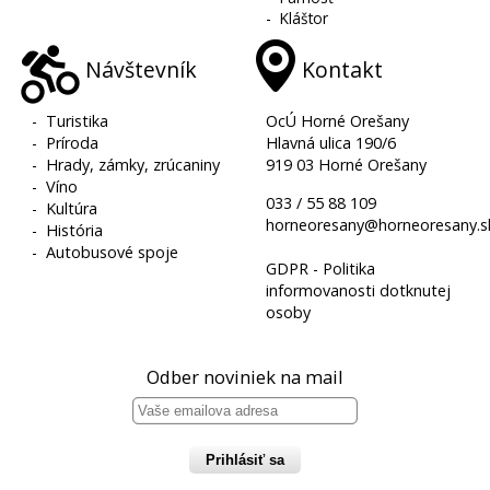
-
Kláštor
Návštevník
Kontakt
-
Turistika
OcÚ Horné Orešany
-
Príroda
Hlavná ulica 190/6
-
Hrady, zámky, zrúcaniny
919 03 Horné Orešany
-
Víno
033 / 55 88 109
-
Kultúra
horneoresany@horneoresany.s
-
História
-
Autobusové spoje
GDPR - Politika
informovanosti dotknutej
osoby
Odber noviniek na mail
Prihlásiť sa