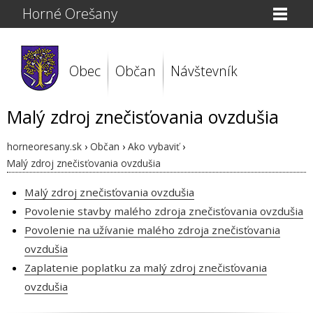
Horné Orešany
Obec
Občan
Návštevník
Malý zdroj znečisťovania ovzdušia
horneoresany.sk
›
Občan
›
Ako vybaviť
›
Malý zdroj znečisťovania ovzdušia
Malý zdroj znečisťovania ovzdušia
Povolenie stavby malého zdroja znečisťovania ovzdušia
Povolenie na užívanie malého zdroja znečisťovania
ovzdušia
Zaplatenie poplatku za malý zdroj znečisťovania
ovzdušia