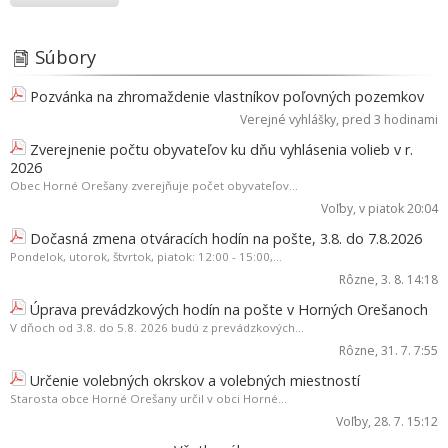
Súbory
Pozvánka na zhromaždenie vlastníkov poľovných pozemkov
Verejné vyhlášky
, pred 3 hodinami
Zverejnenie počtu obyvateľov ku dňu vyhlásenia volieb v r.
2026
Obec Horné Orešany zverejňuje počet obyvateľov...
Voľby
, v piatok 20:04
Dočasná zmena otváracích hodín na pošte, 3.8. do 7.8.2026
Pondelok, utorok, štvrtok, piatok: 12:00 - 15:00,...
Rôzne
, 3. 8. 14:18
Úprava prevádzkových hodín na pošte v Horných Orešanoch
V dňoch od 3.8. do 5.8. 2026 budú z prevádzkových...
Rôzne
, 31. 7. 7:55
Určenie volebných okrskov a volebných miestností
Starosta obce Horné Orešany určil v obci Horné...
Voľby
, 28. 7. 15:12