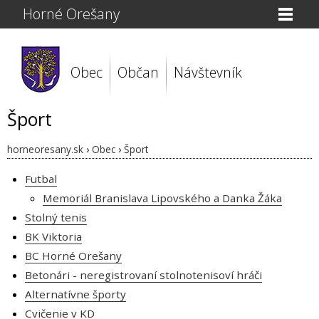
Horné Orešany
Obec
Občan
Návštevník
Šport
horneoresany.sk
›
Obec
›
Šport
Futbal
Memoriál Branislava Lipovského a Danka Žáka
Stolný tenis
BK Viktoria
BC Horné Orešany
Betonári - neregistrovaní stolnotenisoví hráči
Alternatívne športy
Cvičenie v KD