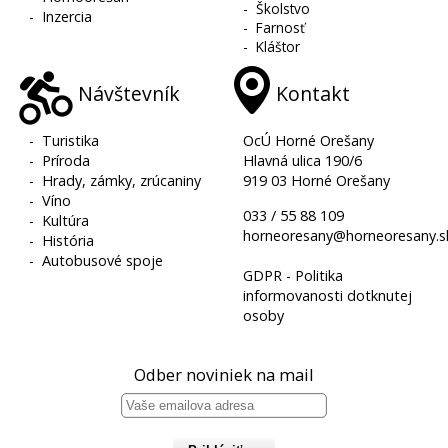
-
Školstvo
-
Inzercia
-
Farnosť
-
Kláštor
Návštevník
Kontakt
-
Turistika
OcÚ Horné Orešany
-
Príroda
Hlavná ulica 190/6
-
Hrady, zámky, zrúcaniny
919 03 Horné Orešany
-
Víno
033 / 55 88 109
-
Kultúra
horneoresany@horneoresany.s
-
História
-
Autobusové spoje
GDPR - Politika
informovanosti dotknutej
osoby
Odber noviniek na mail