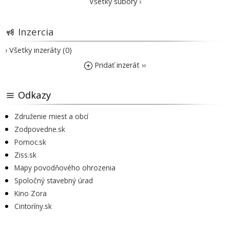
Všetky súbory ›
Inzercia
› Všetky inzeráty (0)
Pridať inzerát ››
Odkazy
Združenie miest a obcí
Zodpovedne.sk
Pomoc.sk
Ziss.sk
Mapy povodňového ohrozenia
Spoločný stavebný úrad
Kino Zora
Cintoríny.sk