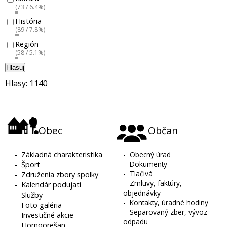
(73 / 6.4%)
História
(89 / 7.8%)
Región
(58 / 5.1%)
Hlasuj
Hlasy: 1140
Obec
Občan
-
Základná charakteristika
-
Obecný úrad
-
Dokumenty
-
Šport
-
Tlačivá
-
Združenia zbory spolky
-
Zmluvy, faktúry,
-
Kalendár podujatí
objednávky
-
Služby
-
Kontakty, úradné hodiny
-
Foto galéria
-
Separovaný zber, vývoz
-
Investičné akcie
odpadu
-
Hornoorešan