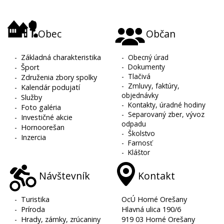
Obec
Občan
-
Základná charakteristika
-
Obecný úrad
-
Dokumenty
-
Šport
-
Tlačivá
-
Združenia zbory spolky
-
Zmluvy, faktúry,
-
Kalendár podujatí
objednávky
-
Služby
-
Kontakty, úradné hodiny
-
Foto galéria
-
Separovaný zber, vývoz
-
Investičné akcie
odpadu
-
Hornoorešan
-
Školstvo
-
Inzercia
-
Farnosť
-
Kláštor
Návštevník
Kontakt
-
Turistika
OcÚ Horné Orešany
-
Príroda
Hlavná ulica 190/6
-
Hrady, zámky, zrúcaniny
919 03 Horné Orešany