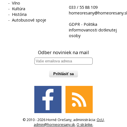
-
Víno
033 / 55 88 109
-
Kultúra
horneoresany@horneoresany.s
-
História
-
Autobusové spoje
GDPR - Politika
informovanosti dotknutej
osoby
Odber noviniek na mail
Prihlásiť sa
© 2010 - 2026 Horné Orešany, administrácia:
OcU
,
admin@horneoresany.sk
,
O stránke
,