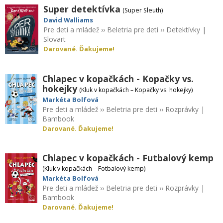
Super detektívka
(Super Sleuth)
David Walliams
Pre deti a mládež
››
Beletria pre deti
››
Detektívky
|
Slovart
Darované. Ďakujeme!
Chlapec v kopačkách - Kopačky vs.
hokejky
(Kluk v kopačkách – Kopačky vs. hokejky)
Markéta Bolfová
Pre deti a mládež
››
Beletria pre deti
››
Rozprávky
|
Bambook
Darované. Ďakujeme!
Chlapec v kopačkách - Futbalový kemp
(Kluk v kopačkách – Fotbalový kemp)
Markéta Bolfová
Pre deti a mládež
››
Beletria pre deti
››
Rozprávky
|
Bambook
Darované. Ďakujeme!