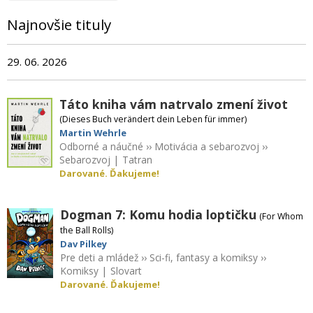
Najnovšie tituly
29. 06. 2026
Táto kniha vám natrvalo zmení život
(Dieses Buch verändert dein Leben für immer)
Martin Wehrle
Odborné a náučné
››
Motivácia a sebarozvoj
››
Sebarozvoj
|
Tatran
Darované. Ďakujeme!
Dogman 7: Komu hodia loptičku
(For Whom
the Ball Rolls)
Dav Pilkey
Pre deti a mládež
››
Sci-fi, fantasy a komiksy
››
Komiksy
|
Slovart
Darované. Ďakujeme!