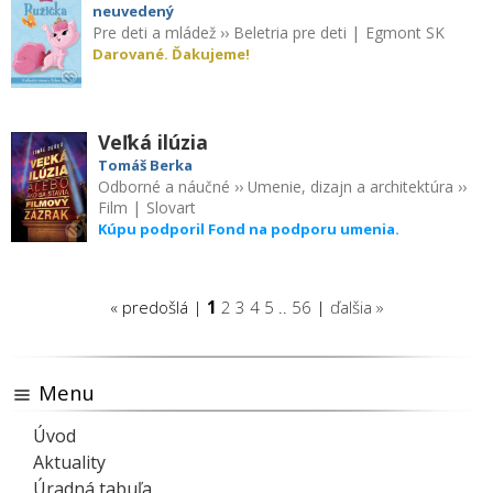
neuvedený
Pre deti a mládež
››
Beletria pre deti
|
Egmont SK
Darované. Ďakujeme!
Veľká ilúzia
Tomáš Berka
Odborné a náučné
››
Umenie, dizajn a architektúra
››
Film
|
Slovart
Kúpu podporil Fond na podporu umenia.
« predošlá |
1
2
3
4
5
..
56
|
ďalšia »
Menu
Úvod
Aktuality
Úradná tabuľa