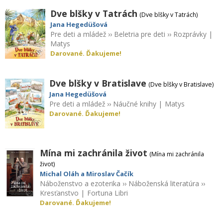
Dve blšky v Tatrách
(Dve blšky v Tatrách)
Jana Hegedüšová
Pre deti a mládež
››
Beletria pre deti
››
Rozprávky
|
Matys
Darované. Ďakujeme!
Dve blšky v Bratislave
(Dve blšky v Bratislave)
Jana Hegedüšová
Pre deti a mládež
››
Náučné knihy
|
Matys
Darované. Ďakujeme!
Mína mi zachránila život
(Mína mi zachránila
život)
Michal Oláh a Miroslav Čačík
Náboženstvo a ezoterika
››
Náboženská literatúra
››
Kresťanstvo
|
Fortuna Libri
Darované. Ďakujeme!