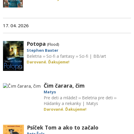
17. 04. 2026
Potopa
(Flood)
Stephen Baxter
Beletria
››
Sci-fi a fantasy
››
Sci-fi
|
BB/art
Darované. Ďakujeme!
Čim čarara, čim
Matys
Pre deti a mládež
››
Beletria pre deti
››
Hádanky a riekanky
|
Matys
Darované. Ďakujeme!
Psíček Tom a ako to začalo
Petr Šulc