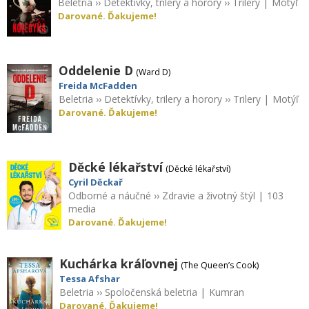
Beletria
››
Detektívky, trilery a horory
››
Trilery
|
Motýľ
Darované. Ďakujeme!
Oddelenie D
(Ward D)
Freida McFadden
Beletria
››
Detektívky, trilery a horory
››
Trilery
|
Motýľ
Darované. Ďakujeme!
Děcké lékařství
(Děcké lékařství)
Cyril Děckař
Odborné a náučné
››
Zdravie a životný štýl
|
103
media
Darované. Ďakujeme!
Kuchárka kráľovnej
(The Queen’s Cook)
Tessa Afshar
Beletria
››
Spoločenská beletria
|
Kumran
Darované. Ďakujeme!