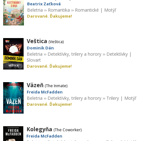
Beatrix Zaťková
Beletria
››
Romantika
››
Romantické
|
Motýľ
Darované. Ďakujeme!
Veštica
(Veštica)
Dominik Dán
Beletria
››
Detektívky, trilery a horory
››
Detektívky
|
Slovart
Darované. Ďakujeme!
Väzeň
(The Inmate)
Freida McFadden
Beletria
››
Detektívky, trilery a horory
››
Trilery
|
Motýľ
Darované. Ďakujeme!
Kolegyňa
(The Coworker)
Freida McFadden