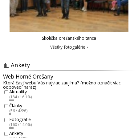
Školička orešanského tanca
Všetky fotogalérie ›
Ankety
Web Horné Orešany
Ktorá časť webu Vás najviac zaujíma? (možno označiť viac
odpovedí naraz)
Aktuality
(184 / 16.1%)
Články
(56 / 4.9%)
Fotografie
(160 / 14.0%)
Ankety