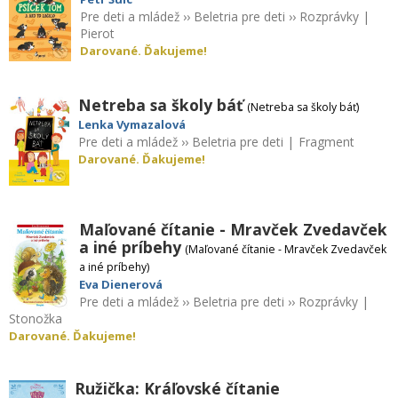
Pre deti a mládež
››
Beletria pre deti
››
Rozprávky
|
Pierot
Darované. Ďakujeme!
Netreba sa školy báť
(Netreba sa školy báť)
Lenka Vymazalová
Pre deti a mládež
››
Beletria pre deti
|
Fragment
Darované. Ďakujeme!
Maľované čítanie - Mravček Zvedavček
a iné príbehy
(Maľované čítanie - Mravček Zvedavček
a iné príbehy)
Eva Dienerová
Pre deti a mládež
››
Beletria pre deti
››
Rozprávky
|
Stonožka
Darované. Ďakujeme!
Ružička: Kráľovské čítanie