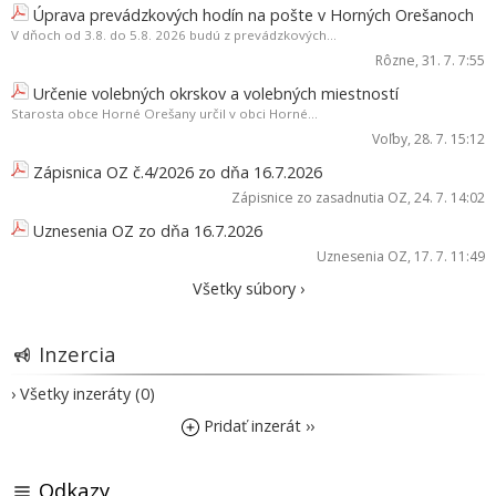
Úprava prevádzkových hodín na pošte v Horných Orešanoch
V dňoch od 3.8. do 5.8. 2026 budú z prevádzkových...
Rôzne
, 31. 7. 7:55
Určenie volebných okrskov a volebných miestností
Starosta obce Horné Orešany určil v obci Horné...
Voľby
, 28. 7. 15:12
Zápisnica OZ č.4/2026 zo dňa 16.7.2026
Zápisnice zo zasadnutia OZ
, 24. 7. 14:02
Uznesenia OZ zo dňa 16.7.2026
Uznesenia OZ
, 17. 7. 11:49
Všetky súbory ›
Inzercia
› Všetky inzeráty (0)
Pridať inzerát ››
Odkazy