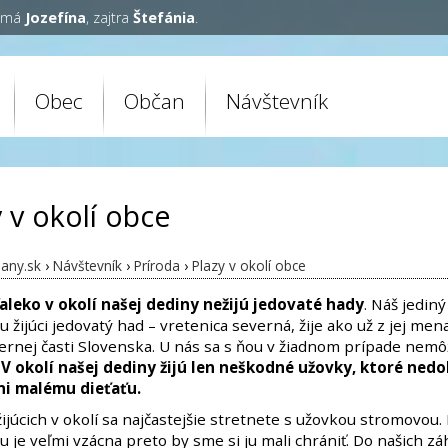
y má
Jozefína
, zajtra
Štefánia
.
Obec
Občan
Návštevník
 v okolí obce
any.sk
›
Návštevník
›
Príroda
›
Plazy v okolí obce
aleko v okolí našej dediny nežijú jedovaté hady
. Náš jediný
 žijúci jedovatý had – vretenica severná, žije ako už z jej men
vernej časti Slovenska. U nás sa s ňou v žiadnom prípade nem
.
V okolí našej dediny žijú len neškodné užovky, ktoré ned
ani malému dieťaťu.
ijúcich v okolí sa najčastejšie stretnete s užovkou stromovou.
 je veľmi vzácna preto by sme si ju mali chrániť. Do našich z