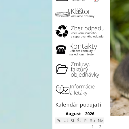
Kalendár podujatí
August - 2026
Po
Ut
St
Št
Pi
So
Ne
1
2