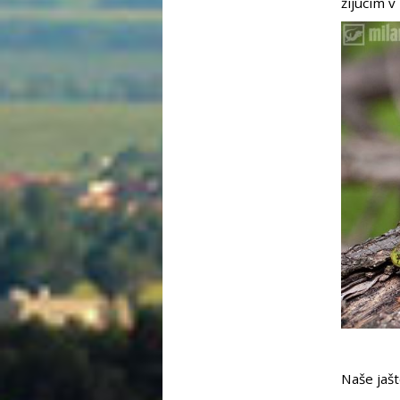
žijúcim v
Naše jašt