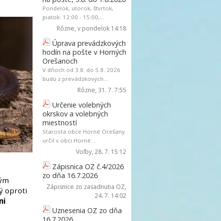
Pondelok, utorok, štvrtok,
piatok: 12:00 - 15:00,...
Rôzne
, v pondelok 14:18
Úprava prevádzkových
hodín na pošte v Horných
Orešanoch
V dňoch od 3.8. do 5.8. 2026
budú z prevádzkových...
Rôzne
, 31. 7. 7:55
Určenie volebných
okrskov a volebných
miestností
Starosta obce Horné Orešany
určil v obci Horné...
Voľby
, 28. 7. 15:12
Zápisnica OZ č.4/2026
zo dňa 16.7.2026
kým
Zápisnice zo zasadnutia OZ
,
ý oproti
24. 7. 14:02
mi
Uznesenia OZ zo dňa
16.7.2026