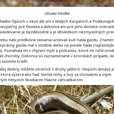
Užovka hladká
hadov žijúcich v okolí ale ani v Malých Karpatoch a Poddunajsk
ebezpečný pre človeka a dokonca ani pre jeho domáce zvieratá
asledovanie je bezdôvodné a je dôsledkom nezmyselných pr
eku naši predkovia slovania uctievali kult hada gazdu. Znamen
 správny gazda mal v stodole alebo na povale hada (najčastejš
. Pomáhala im v chytaní myší a potkanov, ktoré im ničili úrod
ali choroby. Dokonca sú zaznamenané v kronikách prípade, ked
susedia kradli.
ašej dediny môžete stretnúť 3 druhy jašteríc. Slepúch lámavý j
, ktorá vyzerá ako had. Nemá nohy a živý sa slizniakmi a iným
ným hmyzom škodiacim hlavne záhradkárom.