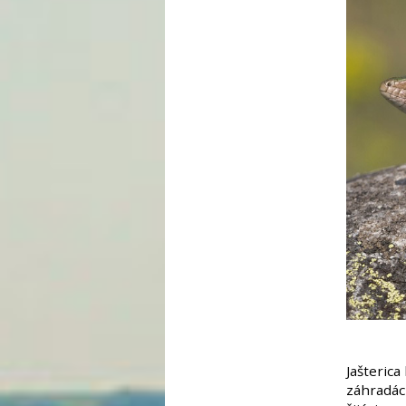
Jašteric
záhradác