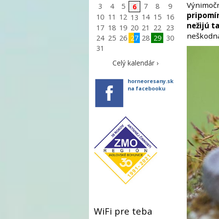
Výnimočn
3
4
5
7
8
9
6
pripomín
10
11
12
14
15
16
13
nežijú t
17
18
19
20
21
22
23
neškodná.
24
25
26
27
28
29
30
31
Celý kalendár ›
horneoresany.sk
na facebooku
WiFi pre teba