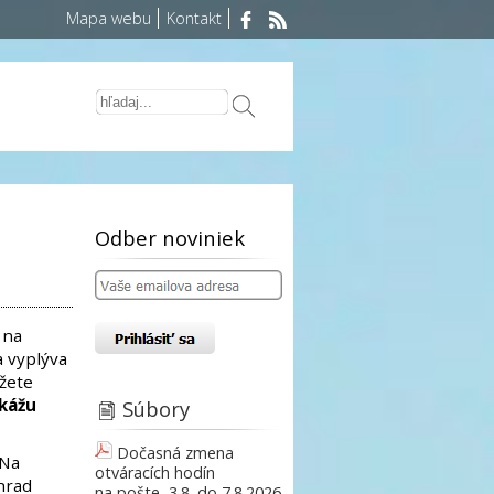
Mapa webu
Kontakt
Odber noviniek
 na
a vyplýva
ôžete
okážu
Súbory
Dočasná zmena
 Na
otváracích hodín
áhrad
na pošte, 3.8. do 7.8.2026