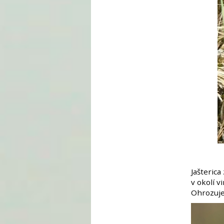
Jašterica
v okolí 
Ohrozuje