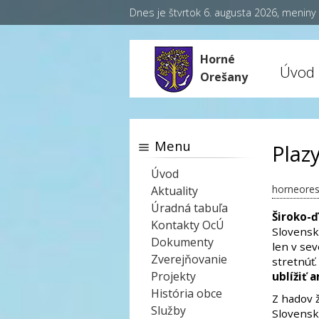
Dnes je štvrtok 6. augusta 2026, menin
Horné
Úvod
Orešany
Menu
Plazy
Úvod
horneores
Aktuality
Úradná tabuľa
Široko-ď
Kontakty OcÚ
Slovensku
Dokumenty
len v se
Zverejňovanie
stretnúť
Projekty
ublížiť 
História obce
Z hadov ž
Služby
Slovensku