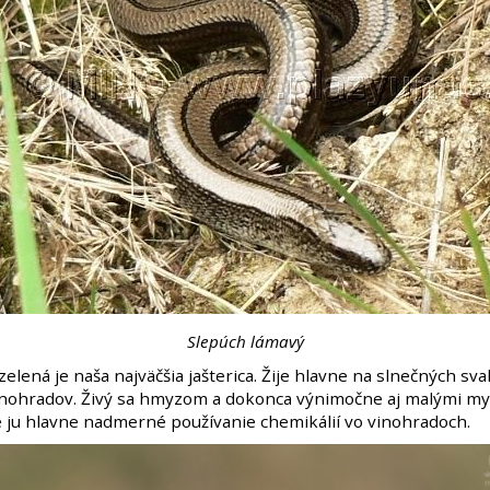
Slepúch lámavý
 zelená je naša najväčšia jašterica. Žije hlavne na slnečných sv
vinohradov. Živý sa hmyzom a dokonca výnimočne aj malými my
 ju hlavne nadmerné používanie chemikálií vo vinohradoch.