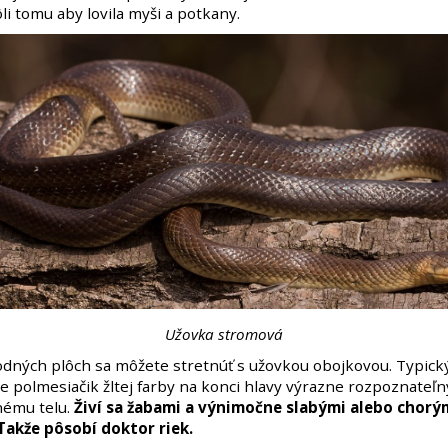
li tomu aby lovila myši a potkany.
Užovka stromová
vodných plôch sa môžete stretnúť s užovkou obojkovou. Typic
e polmesiačik žltej farby na konci hlavy výrazne rozpoznateľn
nému telu.
Živí sa žabami a výnimočne slabými alebo chorý
Takže pôsobí doktor riek.