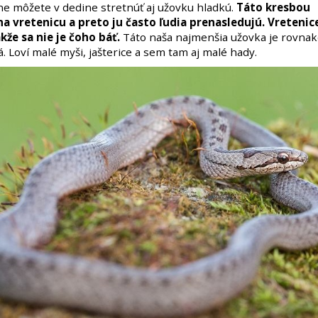
e môžete v dedine stretnúť aj užovku hladkú.
Táto kresbou
a vretenicu a preto ju často ľudia prenasledujú. Vretenice
akže sa nie je čoho báť.
Táto naša najmenšia užovka je rovnak
 Loví malé myši, jašterice a sem tam aj malé hady.