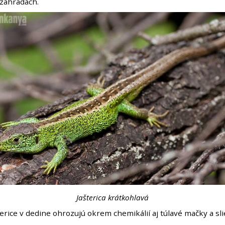
 záhradách.
Jašterica krátkohlavá
erice v dedine ohrozujú okrem chemikálií aj túlavé mačky a sl