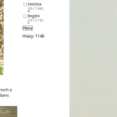
História
(89 / 7.8%)
Región
(58 / 5.1%)
Hlasuj
Hlasy: 1140
ahoch a
šami.