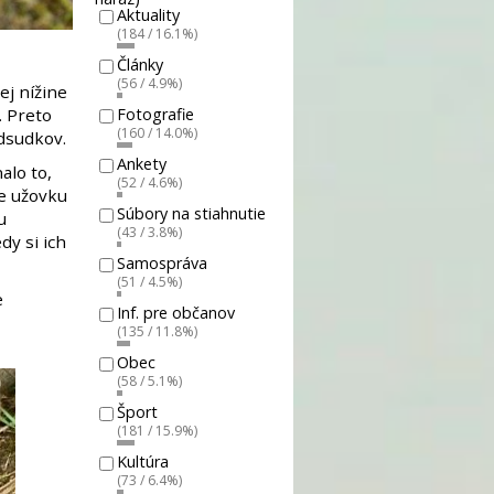
Aktuality
(184 / 16.1%)
Články
(56 / 4.9%)
ej nížine
Fotografie
. Preto
(160 / 14.0%)
edsudkov.
Ankety
alo to,
(52 / 4.6%)
ie užovku
Súbory na stiahnutie
u
(43 / 3.8%)
y si ich
Samospráva
(51 / 4.5%)
e
Inf. pre občanov
(135 / 11.8%)
Obec
(58 / 5.1%)
Šport
(181 / 15.9%)
Kultúra
(73 / 6.4%)