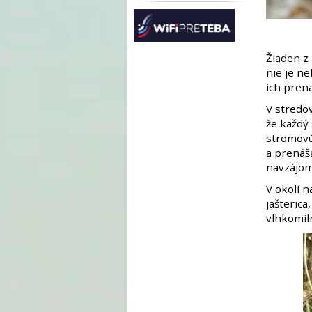
Žiaden z 
nie je n
ich pren
V stredov
že každý
stromovú)
a prenáš
navzájom 
V okolí n
jašterica
vlhkomil