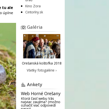
Kino Zora
 tu ale
Cintoríny.sk
o úplne
Galéria
Orešanská koštofka 2018
Všetky fotogalérie ›
Ankety
Web Horné Orešany
Ktorá časť webu Vás
najviac zaujíma? (možno
označiť viac odpovedí
naraz)