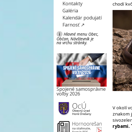
Kontakty
chodí kvô
Galéria
Kalendár podujatí
Farnosť ↗
i
Hlavné menu Obec,
Občan, Návštevník je
na vrchu stránky.
Spojené samosprávne
voľby 2026
V okolí 
znakom j
sivozele
rybami. 