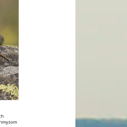
ch
í hmyzom