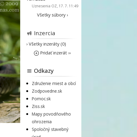
Uznesenia OZ
, 17. 7. 11:49
Všetky súbory ›
Inzercia
› Všetky inzeráty (0)
Pridať inzerát ››
Odkazy
Združenie miest a obcí
Zodpovedne.sk
Pomoc.sk
Ziss.sk
Mapy povodňového
ohrozenia
Spoločný stavebný
úrad