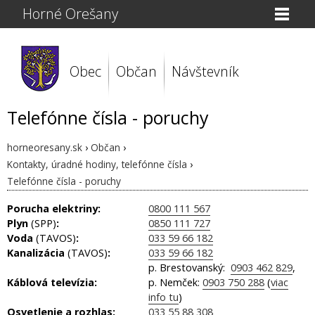
Horné Orešany
Obec
Občan
Návštevník
Telefónne čísla - poruchy
horneoresany.sk
›
Občan
›
Kontakty, úradné hodiny, telefónne čísla
›
Telefónne čísla - poruchy
Porucha elektriny:
0800 111 567
Plyn
(SPP)
:
0850 111 727
Voda
(TAVOS)
:
033 59 66 182
Kanalizácia
(TAVOS)
:
033 59 66 182
p. Brestovanský:
0903 462 829
,
Káblová televízia:
p. Nemček:
0903 750 288
(
viac
info tu
)
Osvetlenie a rozhlas:
033 55 88 308