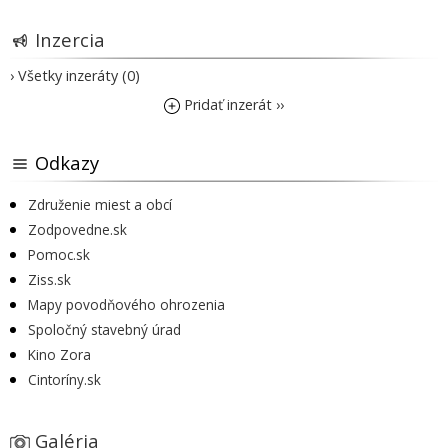
Inzercia
› Všetky inzeráty (0)
Pridať inzerát ››
Odkazy
Združenie miest a obcí
Zodpovedne.sk
Pomoc.sk
Ziss.sk
Mapy povodňového ohrozenia
Spoločný stavebný úrad
Kino Zora
Cintoríny.sk
Galéria