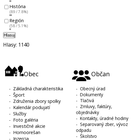
História
(89 / 7.8%)
Región
(58 / 5.1%)
Hlasuj
Hlasy: 1140
Obec
Občan
-
Základná charakteristika
-
Obecný úrad
-
Dokumenty
-
Šport
-
Tlačivá
-
Združenia zbory spolky
-
Zmluvy, faktúry,
-
Kalendár podujatí
objednávky
-
Služby
-
Kontakty, úradné hodiny
-
Foto galéria
-
Separovaný zber, vývoz
-
Investičné akcie
odpadu
-
Hornoorešan
-
Školstvo
-
Inzercia