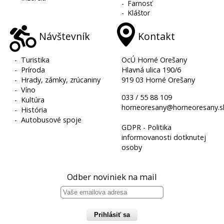
-
Farnosť
-
Kláštor
Návštevník
Kontakt
-
Turistika
OcÚ Horné Orešany
-
Príroda
Hlavná ulica 190/6
-
Hrady, zámky, zrúcaniny
919 03 Horné Orešany
-
Víno
033 / 55 88 109
-
Kultúra
horneoresany@horneoresany.s
-
História
-
Autobusové spoje
GDPR - Politika
informovanosti dotknutej
osoby
Odber noviniek na mail
Prihlásiť sa