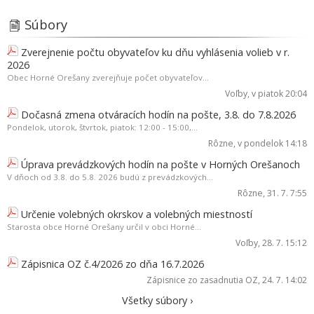
Súbory
Zverejnenie počtu obyvateľov ku dňu vyhlásenia volieb v r.
2026
Obec Horné Orešany zverejňuje počet obyvateľov...
Voľby
, v piatok 20:04
Dočasná zmena otváracích hodín na pošte, 3.8. do 7.8.2026
Pondelok, utorok, štvrtok, piatok: 12:00 - 15:00,...
Rôzne
, v pondelok 14:18
Úprava prevádzkových hodín na pošte v Horných Orešanoch
V dňoch od 3.8. do 5.8. 2026 budú z prevádzkových...
Rôzne
, 31. 7. 7:55
Určenie volebných okrskov a volebných miestností
Starosta obce Horné Orešany určil v obci Horné...
Voľby
, 28. 7. 15:12
Zápisnica OZ č.4/2026 zo dňa 16.7.2026
Zápisnice zo zasadnutia OZ
, 24. 7. 14:02
Všetky súbory ›