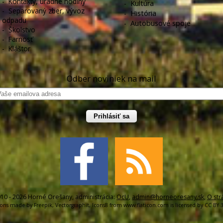
-
Kontakty, úradné hodiny
-
Kultúra
-
Separovaný zber, vývoz
-
História
odpadu
-
Autobusové spoje
-
Školstvo
-
Farnosť
-
Kláštor
Odber noviniek na mail
Prihlásiť sa
10 - 2026 Horné Orešany, administrácia:
OcU
,
admin@horneoresany.sk
,
O str
cons made by
Freepik
,
Vectorgraphit
,
Icons8
from
www.flaticon.com
is licensed by
CC BY 3