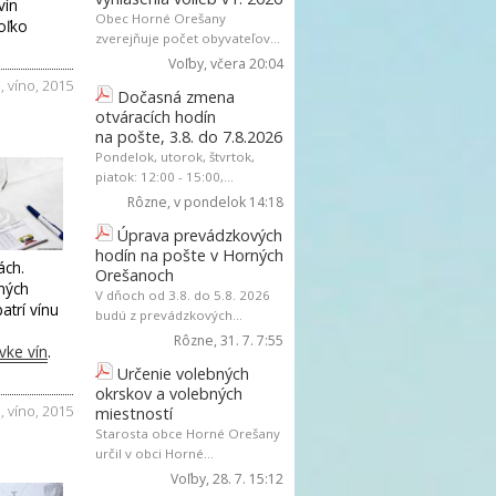
vín
Obec Horné Orešany
koľko
zverejňuje počet obyvateľov...
Voľby
, včera 20:04
a
,
víno
,
2015
Dočasná zmena
otváracích hodín
na pošte, 3.8. do 7.8.2026
Pondelok, utorok, štvrtok,
piatok: 12:00 - 15:00,...
Rôzne
, v pondelok 14:18
Úprava prevádzkových
hodín na pošte v Horných
ách.
Orešanoch
ných
V dňoch od 3.8. do 5.8. 2026
atrí vínu
budú z prevádzkových...
Rôzne
, 31. 7. 7:55
vke vín
.
Určenie volebných
okrskov a volebných
a
,
víno
,
2015
miestností
Starosta obce Horné Orešany
určil v obci Horné...
Voľby
, 28. 7. 15:12