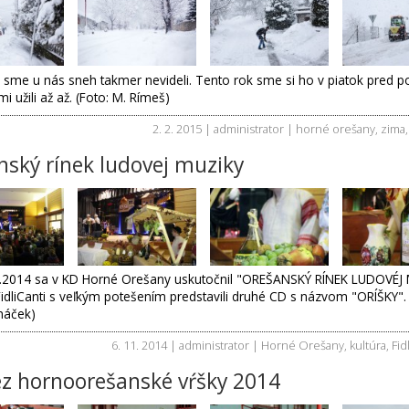
 sme u nás sneh takmer nevideli. Tento rok sme si ho v piatok pred p
i užili až až. (Foto: M. Rímeš)
2. 2. 2015 | administrator |
horné orešany
,
zima
nský rínek ludovej muziky
.2014 sa v KD Horné Orešany uskutočnil "OREŠANSKÝ RÍNEK LUDOVÉJ 
dliCanti s veľkým potešením predstavili druhé CD s názvom "ORÍŠKY". 
háček)
6. 11. 2014 | administrator |
Horné Orešany
,
kultúra
,
Fid
ez hornoorešanské vŕšky 2014