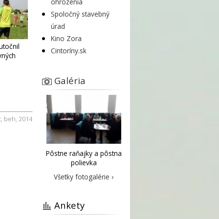
ohrozenia
Spoločný stavebný
úrad
Kino Zora
točnil
Cintoríny.sk
avných
Galéria
t
,
beh
,
2014
Pôstne raňajky a pôstna
polievka
Všetky fotogalérie ›
Ankety