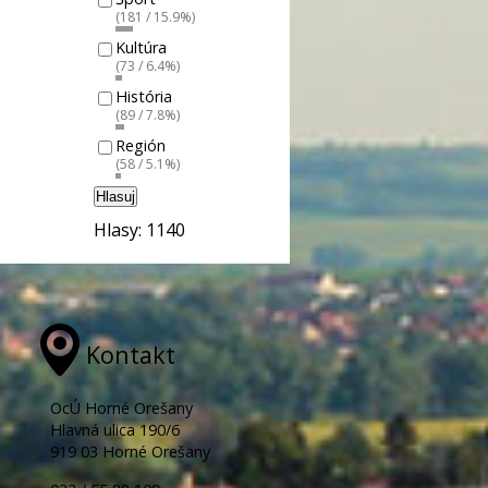
(181 / 15.9%)
Kultúra
(73 / 6.4%)
História
(89 / 7.8%)
Región
(58 / 5.1%)
Hlasuj
Hlasy: 1140
Kontakt
OcÚ Horné Orešany
Hlavná ulica 190/6
919 03 Horné Orešany