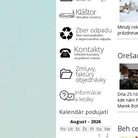
Minulý rok
prázdninam
Oreša
Dňa 25.10
kde nám Fi
Marek Bo
Kalendár podujatí
August - 2026
Beh c
Po
Ut
St
Št
Pi
So
Ne
1
2