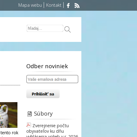
Mapa webu
Kontakt
Odber noviniek
Súbory
Zverejnenie počtu
obyvateľov ku dňu
 tento rok
vyhlásenia volieb v r. 2026