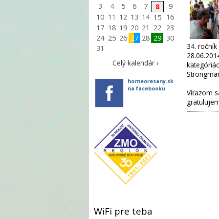
3
4
5
6
7
9
8
10
11
12
13
14
16
15
17
18
19
20
21
22
23
24
25
26
27
28
29
30
34. roční
31
28.06.2014
Celý kalendár ›
kategóriác
Strongma
horneoresany.sk
na facebooku
Víťazom s
gratuluje
WiFi pre teba