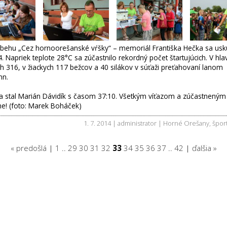
k behu „Cez hornoorešanské vŕšky“ – memoriál Františka Hečka sa usku
. Napriek teplote 28°C sa zúčastnilo rekordný počet štartujúcich. V hl
h 316, v žiackych 117 bežcov a 40 silákov v súťaži preťahovaní lanom
nn.
a stal Marián Dávidík s časom 37:10. Všetkým víťazom a zúčastneným
me!
(foto: Marek Boháček)
1. 7. 2014 | administrator |
Horné Orešany
,
špor
« predošlá
|
1
..
29
30
31
32
33
34
35
36
37
..
42
|
ďalšia »