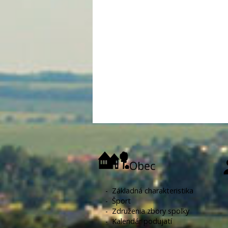
Obec
-
Základná charakteristika
-
Šport
-
Združenia zbory spolky
-
Kalendár podujatí