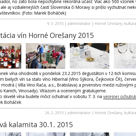
padol, no zato bola nepochybne rekordná účasť. Viac ako 500 vzoriek 
 ale aj vzdialenejších častí Slovenska či Moravy si prišlo vychutnať nie
ávštevníkov. (Foto: Marek Boháček)
9. 3. 2015 | administrator |
Horné Orešany
,
kultúr
tácia vín Horné Orešany 2015
riek vína ohodnotili v pondelok 23.2.2015 degustátori v 12-tich komisi
bielych vín sa stalo víno Hibernal (Víno Sýkora, Čejkovice ČR), červe
modrá ( Villa Vino Rača, a.s., Bratislava) a prvenstvo medzi ružovými p
no Kanich, Vinosady). Víťazom a oceneným gratulujeme.
to skvelé vína budete môcť ochutnať v sobotu 7. 3. na
verejnej ochutná
ek Boháček
26. 2. 2015 | administrator |
Horné Orešany
,
kultúr
vá kalamita 30.1. 2015