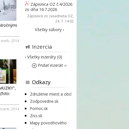
Zápisnica OZ č.4/2026
zo dňa 16.7.2026
Zápisnice zo zasadnutia OZ
,
24. 7. 14:02
olročnými
Všetky súbory ›
,
sneh
,
2014
Inzercia
› Všetky inzeráty (0)
Pridať inzerát ››
Odkazy
MUZIKY",
(foto:
Združenie miest a obcí
Zodpovedne.sk
Pomoc.sk
licanti
,
2014
Ziss.sk
Mapy povodňového