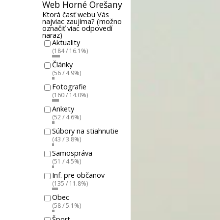
Web Horné Orešany
Ktorá časť webu Vás
najviac zaujíma? (možno
označiť viac odpovedí
naraz)
Aktuality
(184 / 16.1%)
Články
(56 / 4.9%)
Fotografie
(160 / 14.0%)
Ankety
(52 / 4.6%)
Súbory na stiahnutie
(43 / 3.8%)
Samospráva
(51 / 4.5%)
Inf. pre občanov
(135 / 11.8%)
Obec
(58 / 5.1%)
Šport