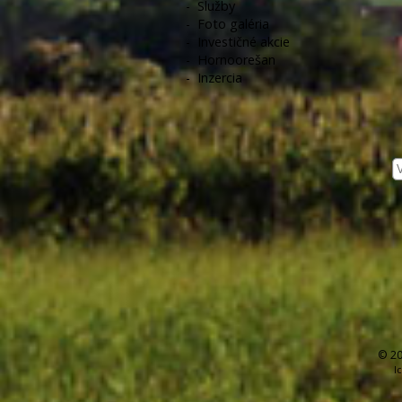
-
Služby
-
Foto galéria
-
Investičné akcie
-
Hornoorešan
-
Inzercia
© 20
I