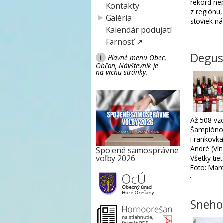
rekord ne
Kontakty
z regiónu,
Galéria
stoviek n
Kalendár podujatí
Farnosť ↗
Degus
i
Hlavné menu Obec,
Občan, Návštevník je
na vrchu stránky.
Až 508 vzo
Šampiónom 
Frankovka 
André (Ví
Spojené samosprávne
voľby 2026
Všetky tie
Foto: Mar
Sneho