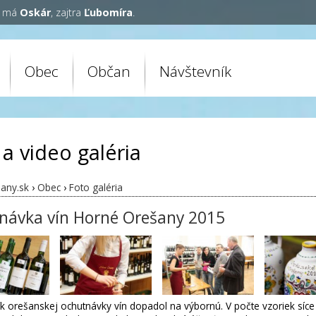
y má
Oskár
, zajtra
Ľubomíra
.
Obec
Občan
Návštevník
 a video galéria
any.sk
›
Obec
›
Foto galéria
návka vín Horné Orešany 2015
ík orešanskej ochutnávky vín dopadol na výbornú. V počte vzoriek síce