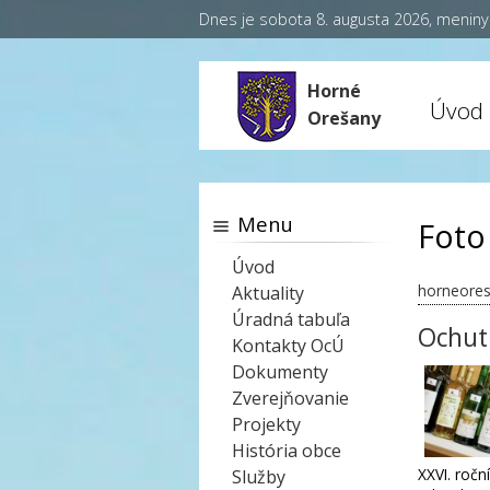
Dnes je sobota 8. augusta 2026, menin
Horné
Úvod
Orešany
Menu
Foto
Úvod
horneores
Aktuality
Úradná tabuľa
Ochut
Kontakty OcÚ
Dokumenty
Zverejňovanie
Projekty
História obce
XXVI. ročn
Služby