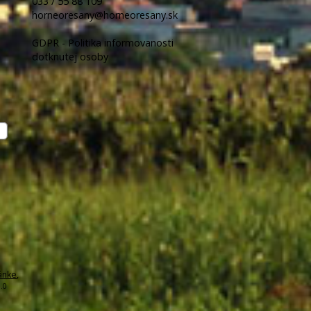
033 / 55 88 109
horneoresany@horneoresany.sk
GDPR - Politika informovanosti
dotknutej osoby
ánke
,
.0