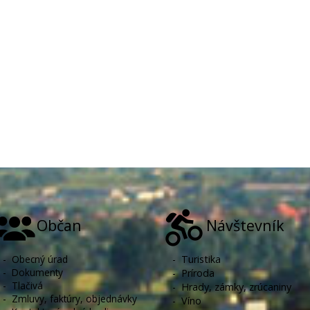
Občan
Návštevník
-
Obecný úrad
-
Turistika
-
Dokumenty
-
Príroda
-
Tlačivá
-
Hrady, zámky, zrúcaniny
-
Zmluvy, faktúry, objednávky
-
Víno