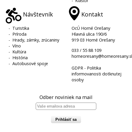
-
Kláštor
Návštevník
Kontakt
-
Turistika
OcÚ Horné Orešany
-
Príroda
Hlavná ulica 190/6
-
Hrady, zámky, zrúcaniny
919 03 Horné Orešany
-
Víno
033 / 55 88 109
-
Kultúra
horneoresany@horneoresany.s
-
História
-
Autobusové spoje
GDPR - Politika
informovanosti dotknutej
osoby
Odber noviniek na mail
Prihlásiť sa