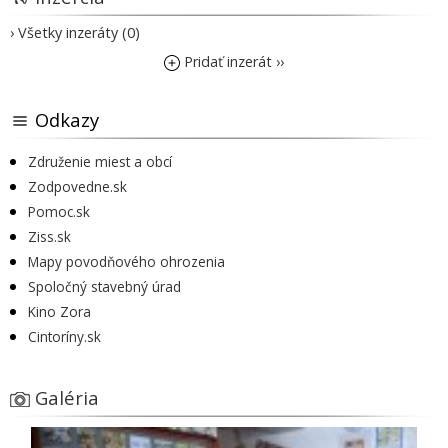
› Všetky inzeráty (0)
Pridať inzerát ››
Odkazy
Združenie miest a obcí
Zodpovedne.sk
Pomoc.sk
Ziss.sk
Mapy povodňového ohrozenia
Spoločný stavebný úrad
Kino Zora
Cintoríny.sk
Galéria