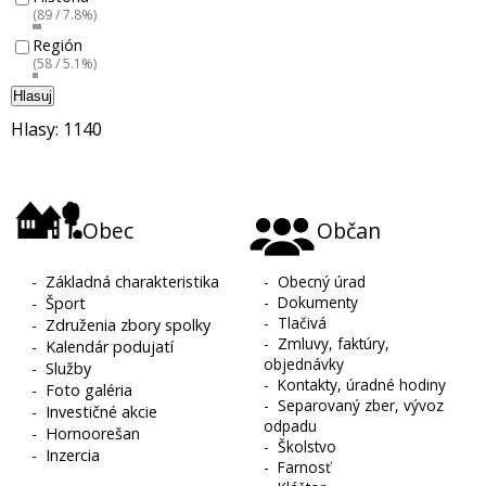
(89 / 7.8%)
Región
(58 / 5.1%)
Hlasuj
Hlasy: 1140
Obec
Občan
-
Základná charakteristika
-
Obecný úrad
-
Dokumenty
-
Šport
-
Tlačivá
-
Združenia zbory spolky
-
Zmluvy, faktúry,
-
Kalendár podujatí
objednávky
-
Služby
-
Kontakty, úradné hodiny
-
Foto galéria
-
Separovaný zber, vývoz
-
Investičné akcie
odpadu
-
Hornoorešan
-
Školstvo
-
Inzercia
-
Farnosť