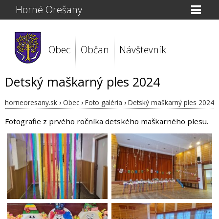
Horné Orešany
Obec
Občan
Návštevník
Detský maškarný ples 2024
horneoresany.sk
›
Obec
›
Foto galéria
›
Detský maškarný ples 2024
Fotografie z prvého ročníka detského maškarného plesu.