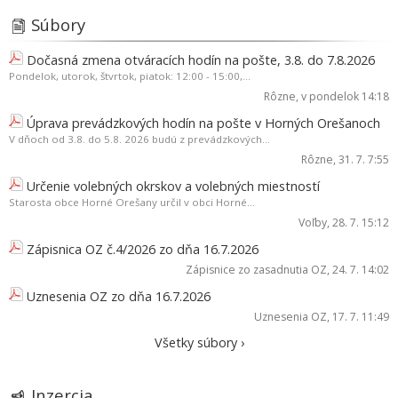
Súbory
Dočasná zmena otváracích hodín na pošte, 3.8. do 7.8.2026
Pondelok, utorok, štvrtok, piatok: 12:00 - 15:00,...
Rôzne
, v pondelok 14:18
Úprava prevádzkových hodín na pošte v Horných Orešanoch
V dňoch od 3.8. do 5.8. 2026 budú z prevádzkových...
Rôzne
, 31. 7. 7:55
Určenie volebných okrskov a volebných miestností
Starosta obce Horné Orešany určil v obci Horné...
Voľby
, 28. 7. 15:12
Zápisnica OZ č.4/2026 zo dňa 16.7.2026
Zápisnice zo zasadnutia OZ
, 24. 7. 14:02
Uznesenia OZ zo dňa 16.7.2026
Uznesenia OZ
, 17. 7. 11:49
Všetky súbory ›
Inzercia