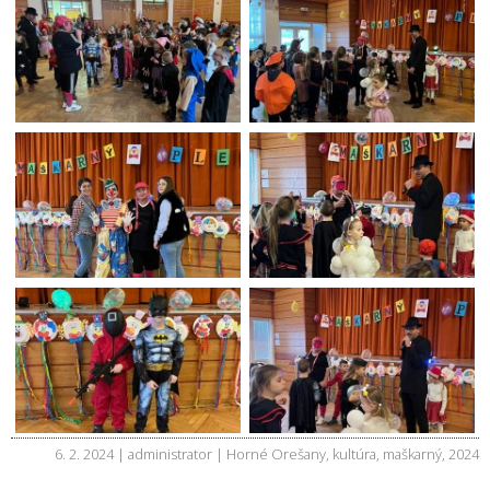
6. 2. 2024 | administrator |
Horné Orešany
,
kultúra
,
maškarný
,
2024