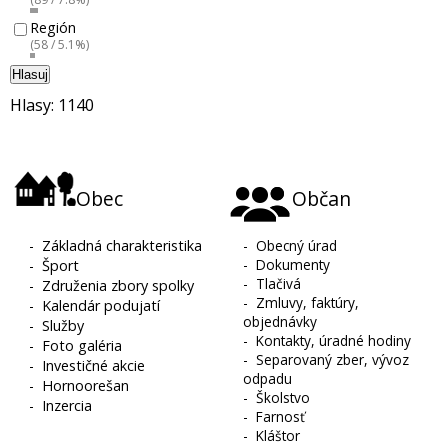
Región
(58 / 5.1%)
Hlasuj
Hlasy: 1140
Obec
Občan
-
Základná charakteristika
-
Obecný úrad
-
Dokumenty
-
Šport
-
Tlačivá
-
Združenia zbory spolky
-
Zmluvy, faktúry,
-
Kalendár podujatí
objednávky
-
Služby
-
Kontakty, úradné hodiny
-
Foto galéria
-
Separovaný zber, vývoz
-
Investičné akcie
odpadu
-
Hornoorešan
-
Školstvo
-
Inzercia
-
Farnosť
-
Kláštor