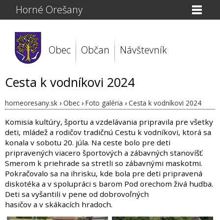
Horné Orešany
Obec
Občan
Návštevník
Cesta k vodníkovi 2024
horneoresany.sk
›
Obec
›
Foto galéria
›
Cesta k vodníkovi 2024
Komisia kultúry, športu a vzdelávania pripravila pre všetky
deti, mládež a rodičov tradičnú Cestu k vodníkovi, ktorá sa
konala v sobotu 20. júla. Na ceste bolo pre deti
pripravených viacero športových a zábavných stanovíšť.
Smerom k priehrade sa stretli so zábavnými maskotmi.
Pokračovalo sa na ihrisku, kde bola pre deti pripravená
diskotéka a v spolupráci s barom Pod orechom živá hudba.
Deti sa vyšantili v pene od dobrovoľných
hasičov a v skákacích hradoch.