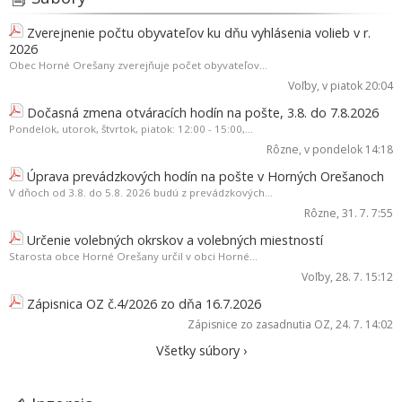
Zverejnenie počtu obyvateľov ku dňu vyhlásenia volieb v r.
2026
Obec Horné Orešany zverejňuje počet obyvateľov...
Voľby
, v piatok 20:04
Dočasná zmena otváracích hodín na pošte, 3.8. do 7.8.2026
Pondelok, utorok, štvrtok, piatok: 12:00 - 15:00,...
Rôzne
, v pondelok 14:18
Úprava prevádzkových hodín na pošte v Horných Orešanoch
V dňoch od 3.8. do 5.8. 2026 budú z prevádzkových...
Rôzne
, 31. 7. 7:55
Určenie volebných okrskov a volebných miestností
Starosta obce Horné Orešany určil v obci Horné...
Voľby
, 28. 7. 15:12
Zápisnica OZ č.4/2026 zo dňa 16.7.2026
Zápisnice zo zasadnutia OZ
, 24. 7. 14:02
Všetky súbory ›