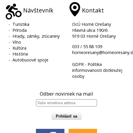
Návštevník
Kontakt
-
Turistika
OcÚ Horné Orešany
-
Príroda
Hlavná ulica 190/6
-
Hrady, zámky, zrúcaniny
919 03 Horné Orešany
-
Víno
033 / 55 88 109
-
Kultúra
horneoresany@horneoresany.s
-
História
-
Autobusové spoje
GDPR - Politika
informovanosti dotknutej
osoby
Odber noviniek na mail
Prihlásiť sa