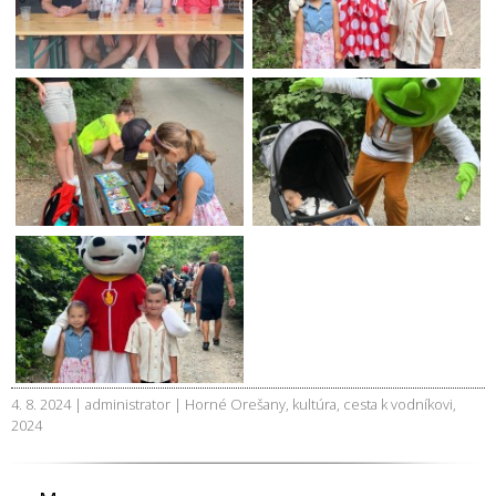
4. 8. 2024 | administrator |
Horné Orešany
,
kultúra
,
cesta k vodníkovi
,
2024