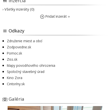
Inzercia
› Všetky inzeráty (0)
Pridať inzerát ››
Odkazy
Združenie miest a obcí
Zodpovedne.sk
Pomoc.sk
Ziss.sk
Mapy povodňového ohrozenia
Spoločný stavebný úrad
Kino Zora
Cintoríny.sk
Galéria