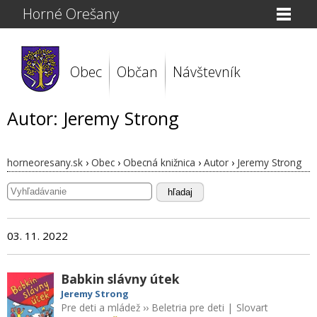
Horné Orešany
Obec
Občan
Návštevník
Autor: Jeremy Strong
horneoresany.sk
›
Obec
›
Obecná knižnica
›
Autor
›
Jeremy Strong
hľadaj
03. 11. 2022
Babkin slávny útek
Jeremy Strong
Pre deti a mládež
››
Beletria pre deti
|
Slovart