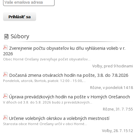
Súbory
Zverejnenie počtu obyvateľov ku dňu vyhlásenia volieb v r.
2026
Obec Horné Orešany zverejňuje počet obyvateľov...
Voľby
, pred 9 hodinami
Dočasná zmena otváracích hodín na pošte, 3.8. do 7.8.2026
Pondelok, utorok, štvrtok, piatok: 12:00 - 15:00,...
Rôzne
, v pondelok 14:18
Úprava prevádzkových hodín na pošte v Horných Orešanoch
V dňoch od 3.8. do 5.8. 2026 budú z prevádzkových...
Rôzne
, 31. 7. 7:55
Určenie volebných okrskov a volebných miestností
Starosta obce Horné Orešany určil v obci Horné...
Voľby
, 28. 7. 15:12