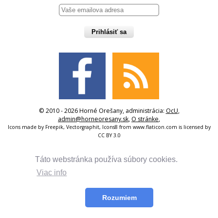
Prihlásiť sa
© 2010 - 2026 Horné Orešany, administrácia:
OcU
,
admin@horneoresany.sk
,
O stránke
,
Icons made by
Freepik
,
Vectorgraphit
,
Icons8
from
www.flaticon.com
is licensed by
CC BY 3.0
Táto webstránka používa súbory cookies.
Viac info
Rozumiem