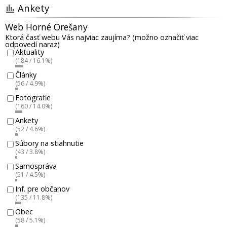
Ankety
Web Horné Orešany
Ktorá časť webu Vás najviac zaujíma? (možno označiť viac
odpovedí naraz)
Aktuality
(184 / 16.1%)
Články
(56 / 4.9%)
Fotografie
(160 / 14.0%)
Ankety
(52 / 4.6%)
Súbory na stiahnutie
(43 / 3.8%)
Samospráva
(51 / 4.5%)
Inf. pre občanov
(135 / 11.8%)
Obec
(58 / 5.1%)