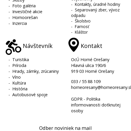
-
Kontakty, úradné hodiny
-
Foto galéria
-
Separovaný zber, vývoz
-
Investičné akcie
odpadu
-
Hornoorešan
-
Školstvo
-
Inzercia
-
Farnosť
-
Kláštor
Návštevník
Kontakt
-
Turistika
OcÚ Horné Orešany
-
Príroda
Hlavná ulica 190/6
-
Hrady, zámky, zrúcaniny
919 03 Horné Orešany
-
Víno
033 / 55 88 109
-
Kultúra
horneoresany@horneoresany.s
-
História
-
Autobusové spoje
GDPR - Politika
informovanosti dotknutej
osoby
Odber noviniek na mail