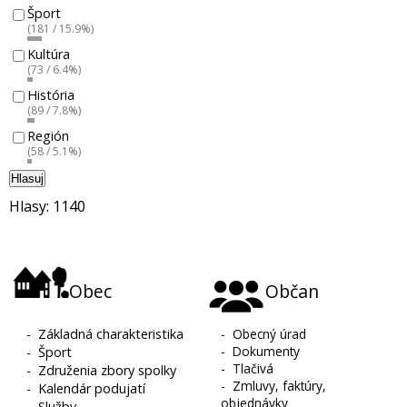
Šport
(181 / 15.9%)
Kultúra
(73 / 6.4%)
História
(89 / 7.8%)
Región
(58 / 5.1%)
Hlasuj
Hlasy: 1140
Obec
Občan
-
Základná charakteristika
-
Obecný úrad
-
Dokumenty
-
Šport
-
Tlačivá
-
Združenia zbory spolky
-
Zmluvy, faktúry,
-
Kalendár podujatí
objednávky
-
Služby