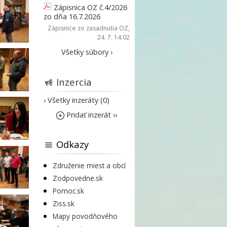
Zápisnica OZ č.4/2026
zo dňa 16.7.2026
Zápisnice zo zasadnutia OZ
,
24. 7. 14:02
Všetky súbory ›
Inzercia
› Všetky inzeráty (0)
Pridať inzerát ››
Odkazy
Združenie miest a obcí
Zodpovedne.sk
Pomoc.sk
Ziss.sk
Mapy povodňového