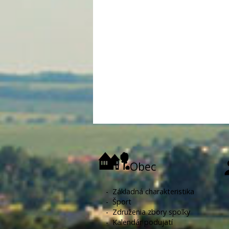
Obec
-
Základná charakteristika
-
Šport
-
Združenia zbory spolky
-
Kalendár podujatí