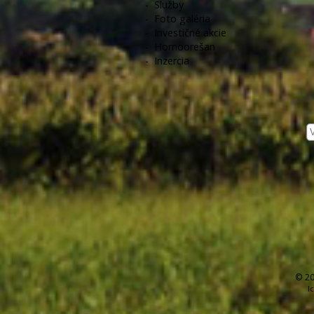
-
Služby
-
Foto galéria
-
Investičné akcie
-
Hornoorešan
-
Inzercia
© 20
I