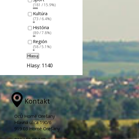
(181 / 15.9%)
Kultúra
(73 / 6.4%)
História
(89 / 7.8%)
Región
(58 / 5.1%)
Hlasuj
Hlasy: 1140
Kontakt
OcÚ Horné Orešany
Hlavná ulica 190/6
919 03 Horné Orešany