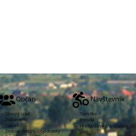
Občan
Návštevník
-
Obecný úrad
-
Turistika
-
Dokumenty
-
Príroda
-
Tlačivá
-
Hrady, zámky, zrúcaniny
-
Zmluvy, faktúry, objednávky
-
Víno