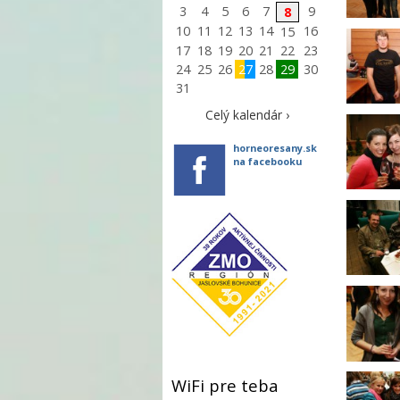
3
4
5
6
7
9
8
10
11
12
13
14
16
15
17
18
19
20
21
22
23
24
25
26
27
28
29
30
31
Celý kalendár ›
horneoresany.sk
na facebooku
WiFi pre teba