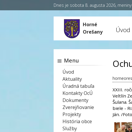
Dnes je sobota 8. augusta 2026, menin
Horné
Úvod
Orešany
Menu
Ochu
Úvod
horneores
Aktuality
Úradná tabuľa
XXIII. r
Kontakty OcÚ
Veltlín Z
Dokumenty
Šulana. 
Zverejňovanie
biele - 
Projekty
Ján. /Fot
História obce
Služby