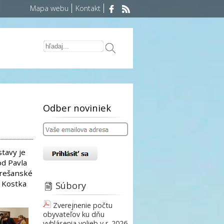
Mapa webu
Kontakt
Odber noviniek
tavy je
od Pavla
Orešanské
l Kostka
Súbory
Zverejnenie počtu
obyvateľov ku dňu
vyhlásenia volieb v r. 2026