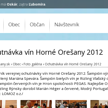
y má
Oskár
, zajtra
Ľubomíra
.
Obec
Občan
Návštevník
tnávka vín Horné Orešany 2012
any.sk
›
Obec
›
Foto galéria
›
Ochutnávka vín Horné Orešany 2012
očník verejnej ochutnávky vín Horné Orešany 2012. Šampión výs
elený Mariána Spevára. Šampión bielych vín je Rizling Vlašský 
Šampión červených vín je Hron spoločnosti PEGAS. Najlepšie 
Rizling Rýnsky dorobil Marián Héger a červené, Modrý Portuga
o: LOMOZ o.z./