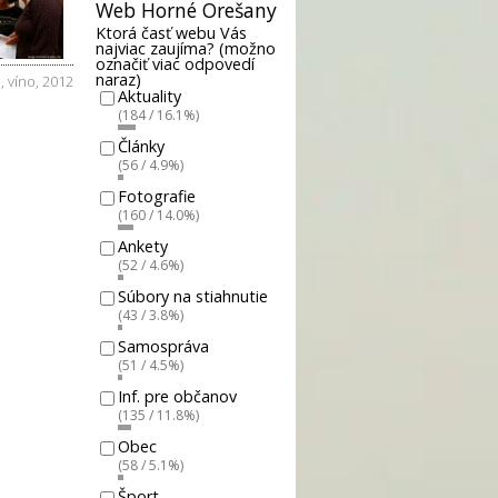
Web Horné Orešany
Ktorá časť webu Vás
najviac zaujíma? (možno
označiť viac odpovedí
naraz)
a
,
víno
,
2012
Aktuality
(184 / 16.1%)
Články
(56 / 4.9%)
Fotografie
(160 / 14.0%)
Ankety
(52 / 4.6%)
Súbory na stiahnutie
(43 / 3.8%)
Samospráva
(51 / 4.5%)
Inf. pre občanov
(135 / 11.8%)
Obec
(58 / 5.1%)
Šport