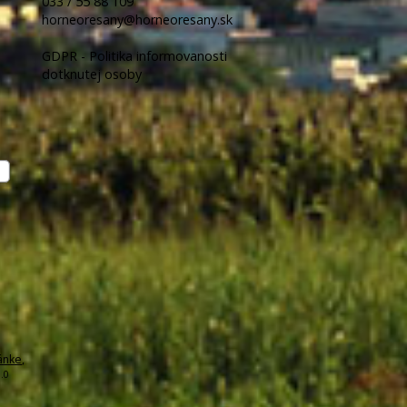
033 / 55 88 109
horneoresany@horneoresany.sk
GDPR - Politika informovanosti
dotknutej osoby
ánke
,
.0