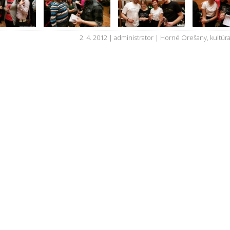
2. 4. 2012 | administrator |
Horné Orešany
,
kultúr