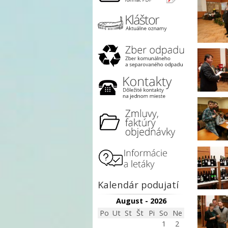
Kalendár podujatí
August - 2026
Po
Ut
St
Št
Pi
So
Ne
1
2