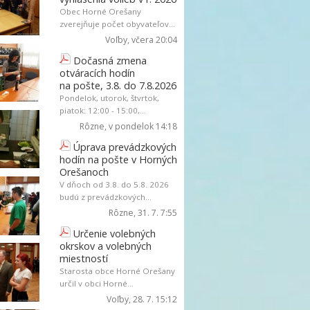
Obec Horné Orešany
zverejňuje počet obyvateľov...
Voľby
, včera 20:04
Dočasná zmena
otváracích hodín
na pošte, 3.8. do 7.8.2026
Pondelok, utorok, štvrtok,
piatok: 12:00 - 15:00,...
Rôzne
, v pondelok 14:18
Úprava prevádzkových
hodín na pošte v Horných
Orešanoch
V dňoch od 3.8. do 5.8. 2026
budú z prevádzkových...
Rôzne
, 31. 7. 7:55
Určenie volebných
okrskov a volebných
miestností
Starosta obce Horné Orešany
určil v obci Horné...
Voľby
, 28. 7. 15:12