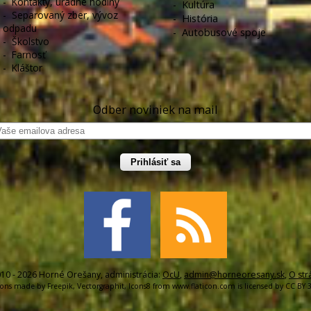
-
Kontakty, úradné hodiny
-
Kultúra
-
Separovaný zber, vývoz
-
História
odpadu
-
Autobusové spoje
-
Školstvo
-
Farnosť
-
Kláštor
Odber noviniek na mail
Prihlásiť sa
10 - 2026 Horné Orešany, administrácia:
OcU
,
admin@horneoresany.sk
,
O str
cons made by
Freepik
,
Vectorgraphit
,
Icons8
from
www.flaticon.com
is licensed by
CC BY 3