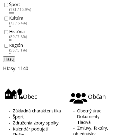
Šport
(181 / 15.9%)
Kultúra
(73 / 6.4%)
História
(89 / 7.8%)
Región
(58 / 5.1%)
Hlasuj
Hlasy: 1140
Obec
Občan
-
Základná charakteristika
-
Obecný úrad
-
Dokumenty
-
Šport
-
Tlačivá
-
Združenia zbory spolky
-
Zmluvy, faktúry,
-
Kalendár podujatí
objednávky
-
Služby