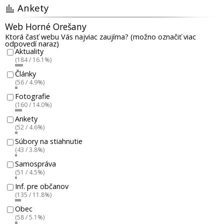
Ankety
Web Horné Orešany
Ktorá časť webu Vás najviac zaujíma? (možno označiť viac
odpovedí naraz)
Aktuality
(184 / 16.1%)
Články
(56 / 4.9%)
Fotografie
(160 / 14.0%)
Ankety
(52 / 4.6%)
Súbory na stiahnutie
(43 / 3.8%)
Samospráva
(51 / 4.5%)
Inf. pre občanov
(135 / 11.8%)
Obec
(58 / 5.1%)