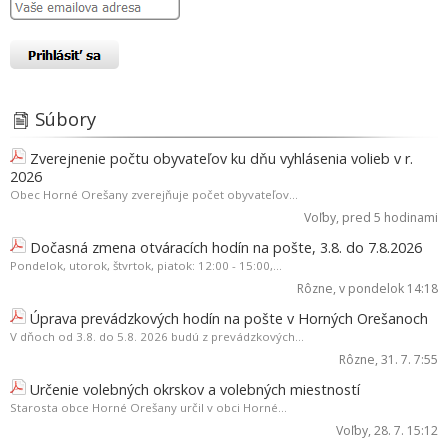
Súbory
Zverejnenie počtu obyvateľov ku dňu vyhlásenia volieb v r.
2026
Obec Horné Orešany zverejňuje počet obyvateľov...
Voľby
, pred 5 hodinami
Dočasná zmena otváracích hodín na pošte, 3.8. do 7.8.2026
Pondelok, utorok, štvrtok, piatok: 12:00 - 15:00,...
Rôzne
, v pondelok 14:18
Úprava prevádzkových hodín na pošte v Horných Orešanoch
V dňoch od 3.8. do 5.8. 2026 budú z prevádzkových...
Rôzne
, 31. 7. 7:55
Určenie volebných okrskov a volebných miestností
Starosta obce Horné Orešany určil v obci Horné...
Voľby
, 28. 7. 15:12