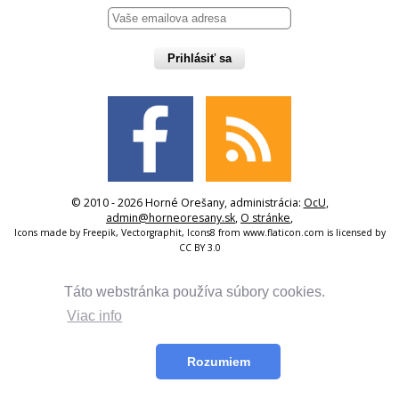
Prihlásiť sa
© 2010 - 2026 Horné Orešany, administrácia:
OcU
,
admin@horneoresany.sk
,
O stránke
,
Icons made by
Freepik
,
Vectorgraphit
,
Icons8
from
www.flaticon.com
is licensed by
CC BY 3.0
Táto webstránka používa súbory cookies.
Viac info
Rozumiem