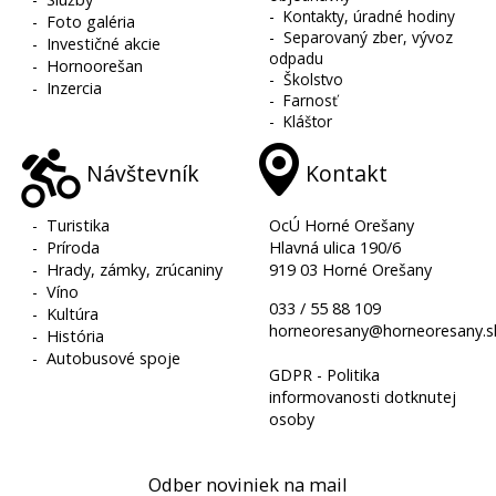
-
Kontakty, úradné hodiny
-
Foto galéria
-
Separovaný zber, vývoz
-
Investičné akcie
odpadu
-
Hornoorešan
-
Školstvo
-
Inzercia
-
Farnosť
-
Kláštor
Návštevník
Kontakt
-
Turistika
OcÚ Horné Orešany
-
Príroda
Hlavná ulica 190/6
-
Hrady, zámky, zrúcaniny
919 03 Horné Orešany
-
Víno
033 / 55 88 109
-
Kultúra
horneoresany@horneoresany.s
-
História
-
Autobusové spoje
GDPR - Politika
informovanosti dotknutej
osoby
Odber noviniek na mail