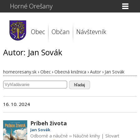
Horné Orešany
Obec
Občan
Návštevník
Autor: Jan Sovák
horneoresany.sk
›
Obec
›
Obecná knižnica
›
Autor
›
Jan Sovák
hľadaj
16. 10. 2024
Príbeh života
Jan Sovák
Odborné a náučné
››
Náučné knihy
|
Slovart