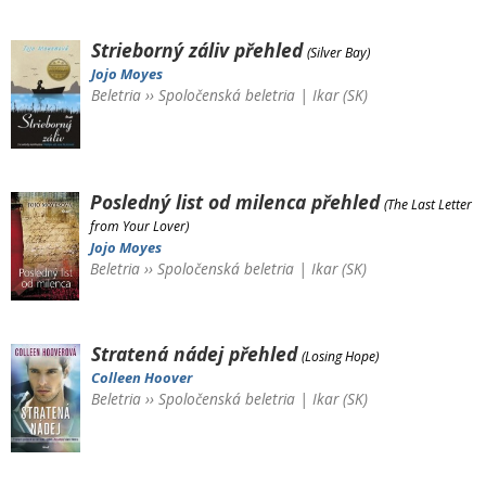
Strieborný záliv
přehled
(Silver Bay)
Jojo Moyes
Beletria
››
Spoločenská beletria
|
Ikar (SK)
Posledný list od milenca
přehled
(The Last Letter
from Your Lover)
Jojo Moyes
Beletria
››
Spoločenská beletria
|
Ikar (SK)
Stratená nádej
přehled
(Losing Hope)
Colleen Hoover
Beletria
››
Spoločenská beletria
|
Ikar (SK)