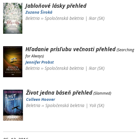
Jabloňové lásky
přehled
Zuzana Široká
Beletria
››
Spoločenská beletria
|
Ikar (SK)
Hľadanie prísľubu večnosti
přehled
(Searching
for Always)
Jennifer Probst
Beletria
››
Spoločenská beletria
|
Ikar (SK)
Život jedna báseň
přehled
(Slammed)
Colleen Hoover
Beletria
››
Spoločenská beletria
|
Yoli (SK)