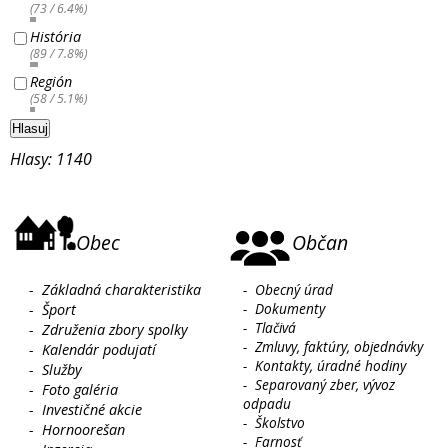
(73 / 6.4%)
História
(89 / 7.8%)
Región
(58 / 5.1%)
Hlasuj
Hlasy: 1140
Obec
Občan
-
Základná charakteristika
-
Obecný úrad
-
Dokumenty
-
Šport
-
Tlačivá
-
Združenia zbory spolky
-
Zmluvy, faktúry, objednávky
-
Kalendár podujatí
-
Kontakty, úradné hodiny
-
Služby
-
Separovaný zber, vývoz
-
Foto galéria
odpadu
-
Investičné akcie
-
Školstvo
-
Hornoorešan
-
Farnosť