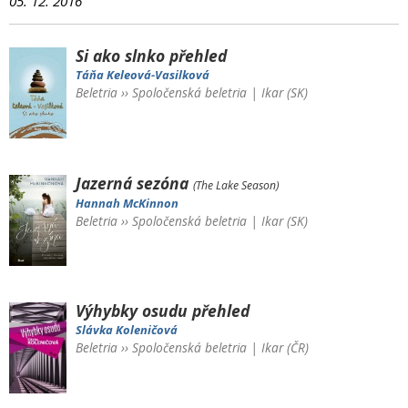
05. 12. 2016
Si ako slnko
přehled
Táňa Keleová-Vasilková
Beletria
››
Spoločenská beletria
|
Ikar (SK)
Jazerná sezóna
(The Lake Season)
Hannah McKinnon
Beletria
››
Spoločenská beletria
|
Ikar (SK)
Výhybky osudu
přehled
Slávka Koleničová
Beletria
››
Spoločenská beletria
|
Ikar (ČR)