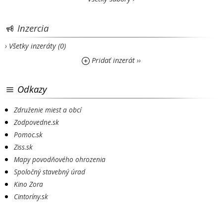
Inzercia
› Všetky inzeráty (0)
Pridať inzerát ››
Odkazy
Združenie miest a obcí
Zodpovedne.sk
Pomoc.sk
Ziss.sk
Mapy povodňového ohrozenia
Spoločný stavebný úrad
Kino Zora
Cintoríny.sk