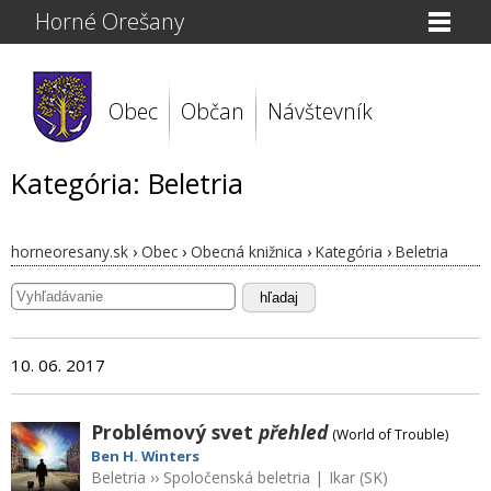
Horné Orešany
Obec
Občan
Návštevník
Kategória: Beletria
horneoresany.sk
›
Obec
›
Obecná knižnica
›
Kategória
›
Beletria
hľadaj
10. 06. 2017
Problémový svet
přehled
(World of Trouble)
Ben H. Winters
Beletria
››
Spoločenská beletria
|
Ikar (SK)