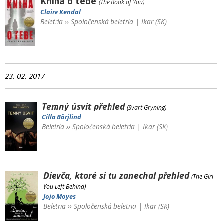
Kniha o tebe
(The Book of You)
Claire Kendal
Beletria
››
Spoločenská beletria
|
Ikar (SK)
23. 02. 2017
Temný úsvit
přehled
(Svart Gryning)
Cilla Börjlind
Beletria
››
Spoločenská beletria
|
Ikar (SK)
Dievča, ktoré si tu zanechal
přehled
(The Girl
You Left Behind)
Jojo Moyes
Beletria
››
Spoločenská beletria
|
Ikar (SK)