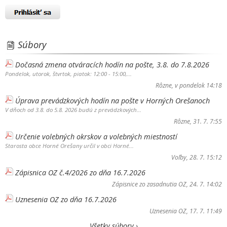
Súbory
Dočasná zmena otváracích hodín na pošte, 3.8. do 7.8.2026
Pondelok, utorok, štvrtok, piatok: 12:00 - 15:00,...
Rôzne
, v pondelok 14:18
Úprava prevádzkových hodín na pošte v Horných Orešanoch
V dňoch od 3.8. do 5.8. 2026 budú z prevádzkových...
Rôzne
, 31. 7. 7:55
Určenie volebných okrskov a volebných miestností
Starosta obce Horné Orešany určil v obci Horné...
Voľby
, 28. 7. 15:12
Zápisnica OZ č.4/2026 zo dňa 16.7.2026
Zápisnice zo zasadnutia OZ
, 24. 7. 14:02
Uznesenia OZ zo dňa 16.7.2026
Uznesenia OZ
, 17. 7. 11:49
Všetky súbory ›