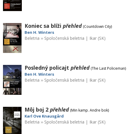
Koniec sa blíži
přehled
(Countdown City)
Ben H. Winters
Beletria
››
Spoločenská beletria
|
Ikar (SK)
Posledný policajt
přehled
(The Last Policeman)
Ben H. Winters
Beletria
››
Spoločenská beletria
|
Ikar (SK)
Môj boj 2
přehled
(Min kamp. Andre bok)
Karl Ove Knausgård
Beletria
››
Spoločenská beletria
|
Ikar (SK)