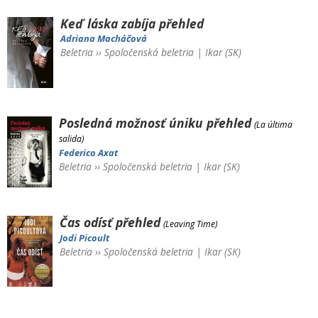
Keď láska zabíja
přehled
Adriana Macháčová
Beletria
››
Spoločenská beletria
|
Ikar (SK)
Posledná možnosť úniku
přehled
(La última
salida)
Federico Axat
Beletria
››
Spoločenská beletria
|
Ikar (SK)
Čas odísť
přehled
(Leaving Time)
Jodi Picoult
Beletria
››
Spoločenská beletria
|
Ikar (SK)