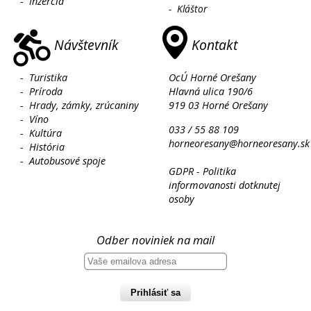
-
Inzercia
-
Kláštor
Návštevník
Kontakt
-
Turistika
OcÚ Horné Orešany
-
Príroda
Hlavná ulica 190/6
-
Hrady, zámky, zrúcaniny
919 03 Horné Orešany
-
Víno
033 / 55 88 109
-
Kultúra
horneoresany@horneoresany.sk
-
História
-
Autobusové spoje
GDPR - Politika
informovanosti dotknutej
osoby
Odber noviniek na mail
Prihlásiť sa