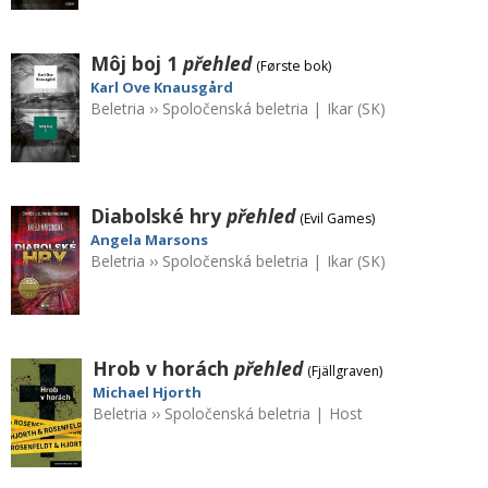
Môj boj 1
přehled
(Første bok)
Karl Ove Knausgård
Beletria
››
Spoločenská beletria
|
Ikar (SK)
Diabolské hry
přehled
(Evil Games)
Angela Marsons
Beletria
››
Spoločenská beletria
|
Ikar (SK)
Hrob v horách
přehled
(Fjällgraven)
Michael Hjorth
Beletria
››
Spoločenská beletria
|
Host