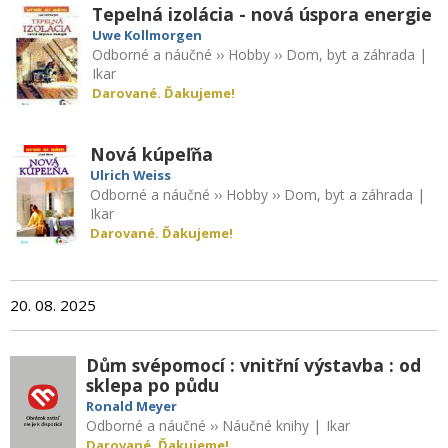
Tepelná izolácia - nová úspora energie
Uwe Kollmorgen
Odborné a náučné
››
Hobby
››
Dom, byt a záhrada
|
Ikar
Darované. Ďakujeme!
Nová kúpeľňa
Ulrich Weiss
Odborné a náučné
››
Hobby
››
Dom, byt a záhrada
|
Ikar
Darované. Ďakujeme!
20. 08. 2025
Dům svépomocí : vnitřní výstavba : od
sklepa po půdu
Ronald Meyer
Odborné a náučné
››
Náučné knihy
|
Ikar
Darované. Ďakujeme!