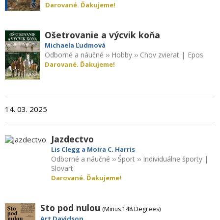
Darované. Ďakujeme!
Ošetrovanie a výcvik koňa
Michaela Ľudmová
Odborné a náučné
››
Hobby
››
Chov zvierat
|
Epos
Darované. Ďakujeme!
14. 03. 2025
Jazdectvo
Lis Clegg a Moira C. Harris
Odborné a náučné
››
Šport
››
Individuálne športy
|
Slovart
Darované. Ďakujeme!
Sto pod nulou
(Minus 148 Degrees)
Art Davidson