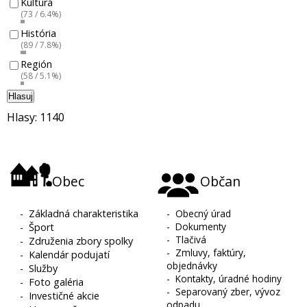
Kultúra
(73 / 6.4%)
História
(89 / 7.8%)
Región
(58 / 5.1%)
Hlasuj
Hlasy: 1140
Obec
Občan
-
Základná charakteristika
-
Obecný úrad
-
Dokumenty
-
Šport
-
Tlačivá
-
Združenia zbory spolky
-
Zmluvy, faktúry,
-
Kalendár podujatí
objednávky
-
Služby
-
Kontakty, úradné hodiny
-
Foto galéria
-
Separovaný zber, vývoz
-
Investičné akcie
odpadu