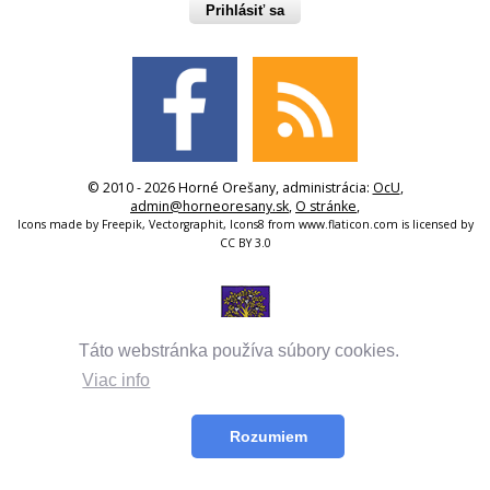
Prihlásiť sa
© 2010 - 2026 Horné Orešany, administrácia:
OcU
,
admin@horneoresany.sk
,
O stránke
,
Icons made by
Freepik
,
Vectorgraphit
,
Icons8
from
www.flaticon.com
is licensed by
CC BY 3.0
Táto webstránka používa súbory cookies.
Viac info
Rozumiem