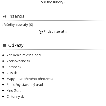
Všetky súbory ›
Inzercia
› Všetky inzeráty (0)
Pridať inzerát ››
Odkazy
Združenie miest a obcí
Zodpovedne.sk
Pomoc.sk
Ziss.sk
Mapy povodňového ohrozenia
Spoločný stavebný úrad
Kino Zora
Cintoríny.sk