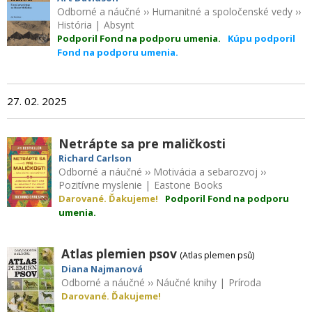
Odborné a náučné
››
Humanitné a spoločenské vedy
››
História
|
Absynt
Podporil Fond na podporu umenia.
Kúpu podporil
Fond na podporu umenia.
27. 02. 2025
Netrápte sa pre maličkosti
Richard Carlson
Odborné a náučné
››
Motivácia a sebarozvoj
››
Pozitívne myslenie
|
Eastone Books
Darované. Ďakujeme!
Podporil Fond na podporu
umenia.
Atlas plemien psov
(Atlas plemen psů)
Diana Najmanová
Odborné a náučné
››
Náučné knihy
|
Príroda
Darované. Ďakujeme!