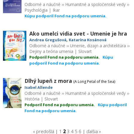
Odborné a náučné
››
Humanitné a spoločenské vedy
››
Psychológia
|
Ikar
Kúpu podporil Fond na podporu umenia.
Ako umelci vidia svet - Umenie je hra
,
Andrea Gregušová
Katarína Kosánová
Odborné a náučné
››
Umenie, dizajn a architektúra
››
Dejiny a teória umenia
|
Slovart
Podporil Fond na podporu umenia.
Kúpu
podporil Fond na podporu umenia.
Dlhý lupeň z mora
(A Long Petal of the Sea)
Isabel Allende
Odborné a náučné
››
Humanitné a spoločenské vedy
››
História
|
Slovart
Podporil Fond na podporu umenia.
Kúpu podporil
Fond na podporu umenia.
« predošlá
|
1
2
3
4
5
6
|
ďalšia »