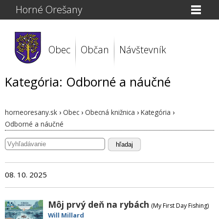
Horné Orešany
Obec
Občan
Návštevník
Kategória: Odborné a náučné
horneoresany.sk
›
Obec
›
Obecná knižnica
›
Kategória
›
Odborné a náučné
hľadaj
08. 10. 2025
Môj prvý deň na rybách
(My First Day Fishing)
Will Millard