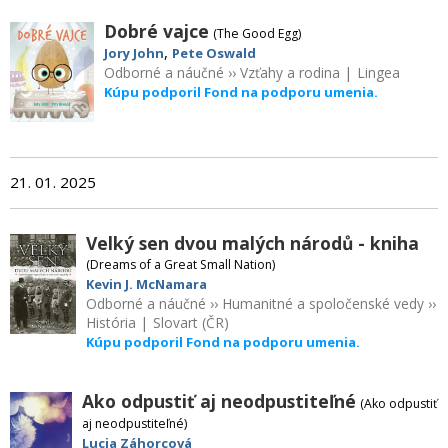
Dobré vajce
(The Good Egg)
,
Jory John
Pete Oswald
Odborné a náučné
››
Vzťahy a rodina
|
Lingea
Kúpu podporil Fond na podporu umenia.
21. 01. 2025
Velký sen dvou malých národů - kniha
(Dreams of a Great Small Nation)
Kevin J. McNamara
Odborné a náučné
››
Humanitné a spoločenské vedy
››
História
|
Slovart (ČR)
Kúpu podporil Fond na podporu umenia.
Ako odpustiť aj neodpustiteľné
(Ako odpustiť
aj neodpustiteľné)
Lucia Záhorcová