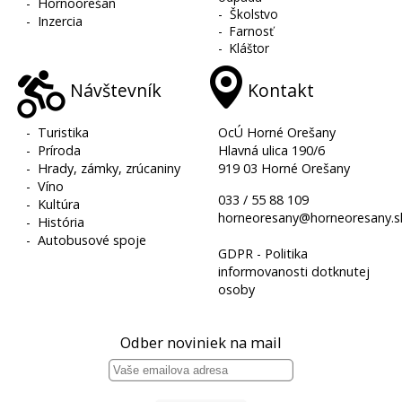
-
Hornoorešan
-
Školstvo
-
Inzercia
-
Farnosť
-
Kláštor
Návštevník
Kontakt
-
Turistika
OcÚ Horné Orešany
-
Príroda
Hlavná ulica 190/6
-
Hrady, zámky, zrúcaniny
919 03 Horné Orešany
-
Víno
033 / 55 88 109
-
Kultúra
horneoresany@horneoresany.s
-
História
-
Autobusové spoje
GDPR - Politika
informovanosti dotknutej
osoby
Odber noviniek na mail