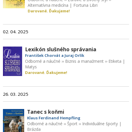
Alternatívna medicína
|
Fortuna Libri
Darované. Ďakujeme!
02. 04. 2025
Lexikón slušného správania
František Chorvát a Juraj Orlík
Odborné a náučné
››
Biznis a manažment
››
Etiketa
|
Matys
Darované. Ďakujeme!
26. 03. 2025
Tanec s koňmi
Klaus Ferdinand Hempfling
Odborné a náučné
››
Šport
››
Individuálne športy
|
Brázda