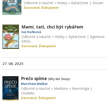
Odborné a náučné
››
Hobby
››
Rybárčenie
|
Slovart
Darované. Ďakujeme!
Mami, tati, chci být rybářem
Iva Hoňková
Odborné a náučné
››
Hobby
››
Rybárčenie
|
Agentura
KRIGL
Darované. Ďakujeme!
27. 08. 2025
Prečo spíme
(Why We Sleep)
Matthew Walker
Odborné a náučné
››
Medicína
››
Neurológia
|
Citadella
Darované. Ďakujeme!