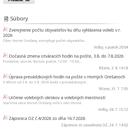
Súbory
Zverejnenie počtu obyvateľov ku dňu vyhlásenia volieb v r.
2026
Obec Horné Orešany zverejňuje počet obyvateľov...
Voľby
, v piatok 20:04
Dočasná zmena otváracích hodín na pošte, 3.8. do 7.8.2026
Pondelok, utorok, štvrtok, piatok: 12:00 - 15:00,...
Rôzne
, 3. 8. 14:18
Úprava prevádzkových hodín na pošte v Horných Orešanoch
V dňoch od 3.8. do 5.8. 2026 budú z prevádzkových...
Rôzne
, 31. 7. 7:55
Určenie volebných okrskov a volebných miestností
Starosta obce Horné Orešany určil v obci Horné...
Voľby
, 28. 7. 15:12
Zápisnica OZ č.4/2026 zo dňa 16.7.2026
Zápisnice zo zasadnutia OZ
, 24. 7. 14:02