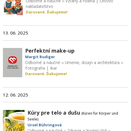
Odborné a náučné
››
Vzťahy a rodina
|
Ottovo
nakladateľstvo
Darované. Ďakujeme!
13. 06. 2025
Perfektní make-up
Margit Rudiger
Odborné a náučné
››
Umenie, dizajn a architektúra
››
Fotografia
|
Ikar
Darované. Ďakujeme!
12. 06. 2025
Kúry pre telo a dušu
(Küren für Körper und
Seele)
Ursel Bühringová
Odborné a náučné
››
Zdravie a životný štýl
››