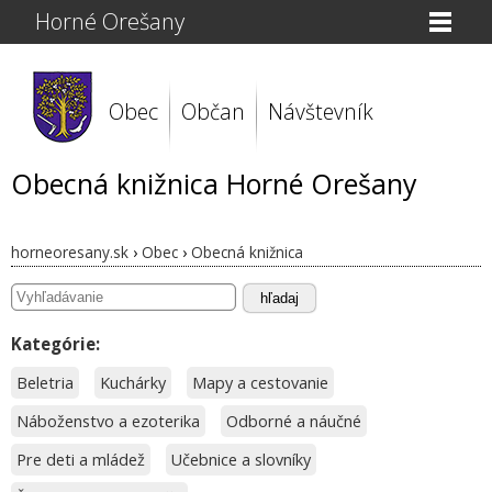
Horné Orešany
Obec
Občan
Návštevník
Obecná knižnica Horné Orešany
horneoresany.sk
›
Obec
›
Obecná knižnica
hľadaj
Kategórie:
Beletria
Kuchárky
Mapy a cestovanie
Náboženstvo a ezoterika
Odborné a náučné
Pre deti a mládež
Učebnice a slovníky