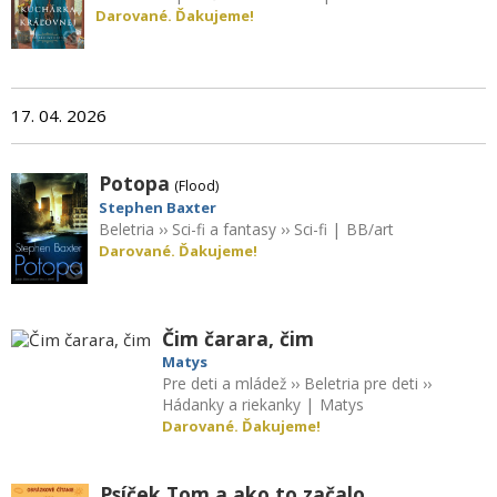
Darované. Ďakujeme!
17. 04. 2026
Potopa
(Flood)
Stephen Baxter
Beletria
››
Sci-fi a fantasy
››
Sci-fi
|
BB/art
Darované. Ďakujeme!
Čim čarara, čim
Matys
Pre deti a mládež
››
Beletria pre deti
››
Hádanky a riekanky
|
Matys
Darované. Ďakujeme!
Psíček Tom a ako to začalo