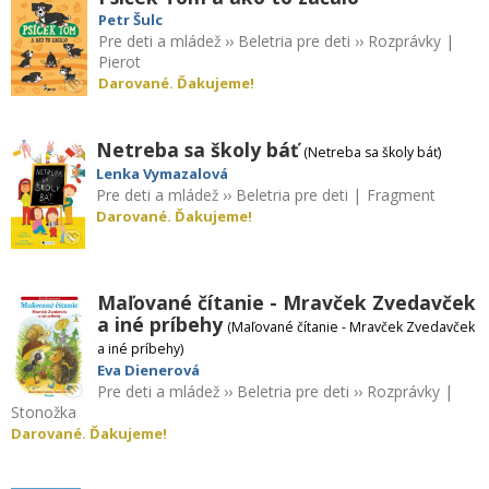
Petr Šulc
Pre deti a mládež
››
Beletria pre deti
››
Rozprávky
|
Pierot
Darované. Ďakujeme!
Netreba sa školy báť
(Netreba sa školy báť)
Lenka Vymazalová
Pre deti a mládež
››
Beletria pre deti
|
Fragment
Darované. Ďakujeme!
Maľované čítanie - Mravček Zvedavček
a iné príbehy
(Maľované čítanie - Mravček Zvedavček
a iné príbehy)
Eva Dienerová
Pre deti a mládež
››
Beletria pre deti
››
Rozprávky
|
Stonožka
Darované. Ďakujeme!