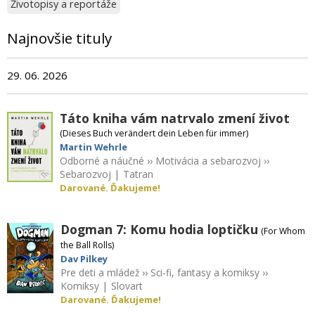
Životopisy a reportáže
Najnovšie tituly
29. 06. 2026
Táto kniha vám natrvalo zmení život
(Dieses Buch verändert dein Leben für immer)
Martin Wehrle
Odborné a náučné
››
Motivácia a sebarozvoj
››
Sebarozvoj
|
Tatran
Darované. Ďakujeme!
Dogman 7: Komu hodia loptičku
(For Whom
the Ball Rolls)
Dav Pilkey
Pre deti a mládež
››
Sci-fi, fantasy a komiksy
››
Komiksy
|
Slovart
Darované. Ďakujeme!