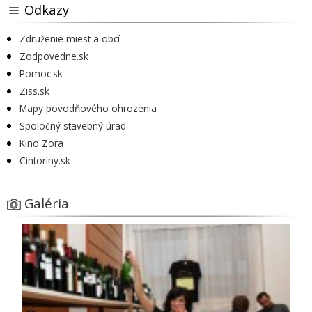
Odkazy
Združenie miest a obcí
Zodpovedne.sk
Pomoc.sk
Ziss.sk
Mapy povodňového ohrozenia
Spoločný stavebný úrad
Kino Zora
Cintoríny.sk
Galéria