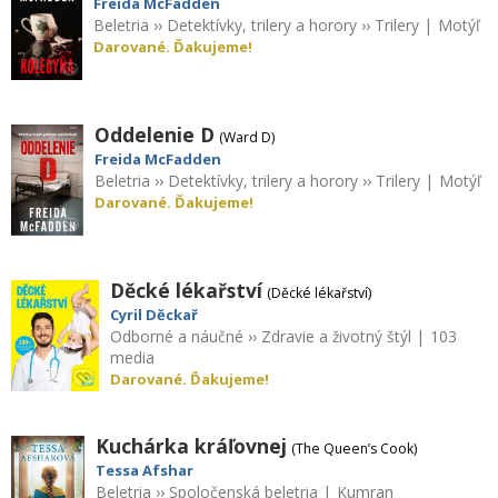
Freida McFadden
Beletria
››
Detektívky, trilery a horory
››
Trilery
|
Motýľ
Darované. Ďakujeme!
Oddelenie D
(Ward D)
Freida McFadden
Beletria
››
Detektívky, trilery a horory
››
Trilery
|
Motýľ
Darované. Ďakujeme!
Děcké lékařství
(Děcké lékařství)
Cyril Děckař
Odborné a náučné
››
Zdravie a životný štýl
|
103
media
Darované. Ďakujeme!
Kuchárka kráľovnej
(The Queen’s Cook)
Tessa Afshar
Beletria
››
Spoločenská beletria
|
Kumran