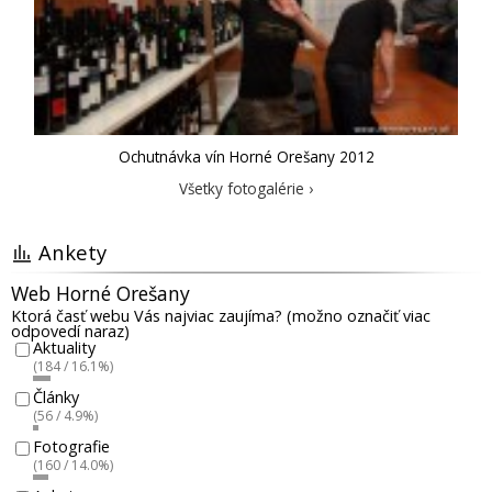
Ochutnávka vín Horné Orešany 2012
Všetky fotogalérie ›
Ankety
Web Horné Orešany
Ktorá časť webu Vás najviac zaujíma? (možno označiť viac
odpovedí naraz)
Aktuality
(184 / 16.1%)
Články
(56 / 4.9%)
Fotografie
(160 / 14.0%)