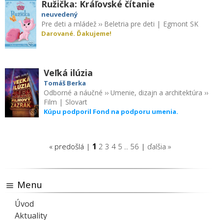
Ružička: Kráľovské čítanie
neuvedený
Pre deti a mládež
››
Beletria pre deti
|
Egmont SK
Darované. Ďakujeme!
Veľká ilúzia
Tomáš Berka
Odborné a náučné
››
Umenie, dizajn a architektúra
››
Film
|
Slovart
Kúpu podporil Fond na podporu umenia.
« predošlá |
1
2
3
4
5
..
56
|
ďalšia »
Menu
Úvod
Aktuality