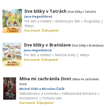
Dve blšky v Tatrách
(Dve blšky v Tatrách)
Jana Hegedüšová
Pre deti a mládež
››
Beletria pre deti
››
Rozprávky
|
Matys
Darované. Ďakujeme!
Dve blšky v Bratislave
(Dve blšky v Bratislave)
Jana Hegedüšová
Pre deti a mládež
››
Náučné knihy
|
Matys
Darované. Ďakujeme!
Mína mi zachránila život
(Mína mi zachránila
život)
Michal Oláh a Miroslav Čačík
Náboženstvo a ezoterika
››
Náboženská literatúra
››
Kresťanstvo
|
Fortuna Libri
Darované. Ďakujeme!