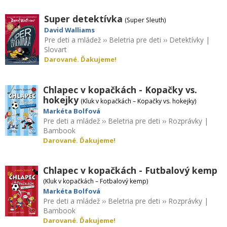
Super detektívka
(Super Sleuth)
David Walliams
Pre deti a mládež
››
Beletria pre deti
››
Detektívky
|
Slovart
Darované. Ďakujeme!
Chlapec v kopačkách - Kopačky vs.
hokejky
(Kluk v kopačkách – Kopačky vs. hokejky)
Markéta Bolfová
Pre deti a mládež
››
Beletria pre deti
››
Rozprávky
|
Bambook
Darované. Ďakujeme!
Chlapec v kopačkách - Futbalový kemp
(Kluk v kopačkách – Fotbalový kemp)
Markéta Bolfová
Pre deti a mládež
››
Beletria pre deti
››
Rozprávky
|
Bambook
Darované. Ďakujeme!