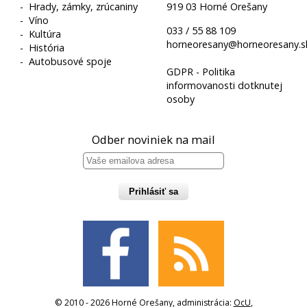
-
Hrady, zámky, zrúcaniny
919 03 Horné Orešany
-
Víno
033 / 55 88 109
-
Kultúra
horneoresany@horneoresany.s
-
História
-
Autobusové spoje
GDPR - Politika
informovanosti dotknutej
osoby
Odber noviniek na mail
Prihlásiť sa
© 2010 - 2026 Horné Orešany, administrácia:
OcU
,