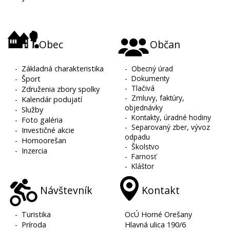
Obec
Občan
-
Základná charakteristika
-
Obecný úrad
-
Dokumenty
-
Šport
-
Tlačivá
-
Združenia zbory spolky
-
Zmluvy, faktúry,
-
Kalendár podujatí
objednávky
-
Služby
-
Kontakty, úradné hodiny
-
Foto galéria
-
Separovaný zber, vývoz
-
Investičné akcie
odpadu
-
Hornoorešan
-
Školstvo
-
Inzercia
-
Farnosť
-
Kláštor
Návštevník
Kontakt
-
Turistika
OcÚ Horné Orešany
-
Príroda
Hlavná ulica 190/6