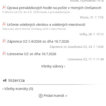
Rôzne
, v pondelok 14:18
Úprava prevádzkových hodín na pošte v Horných Orešanoch
V dňoch od 3.8. do 5.8. 2026 budú z prevádzkových...
Rôzne
, 31. 7. 7:55
Určenie volebných okrskov a volebných miestností
Starosta obce Horné Orešany určil v obci Horné...
Voľby
, 28. 7. 15:12
Zápisnica OZ č.4/2026 zo dňa 16.7.2026
Zápisnice zo zasadnutia OZ
, 24. 7. 14:02
Uznesenia OZ zo dňa 16.7.2026
Uznesenia OZ
, 17. 7. 11:49
Všetky súbory ›
Inzercia
› Všetky inzeráty (0)
Pridať inzerát ››