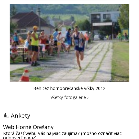
Beh cez hornoorešanské vŕšky 2012
Všetky fotogalérie ›
Ankety
Web Horné Orešany
Ktorá časť webu Vás najviac zaujíma? (možno označiť viac
odpovedí naraz)