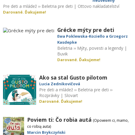
neuvedený
Pre deti a mládež
››
Beletria pre deti
|
Ottovo nakladatelství
Darované. Ďakujeme!
Grécke mýty pre deti
Ewa Poklewska-Koziello a Grzegorz
Kasdepke
Beletria
››
Mýty, povesti a legendy
|
Buvik
Darované. Ďakujeme!
Ako sa stal Gusto pilotom
Lucia Zednikovičová
Pre deti a mládež
››
Beletria pre deti
››
Rozprávky
|
Slovart
Darované. Ďakujeme!
Poviem ti: Čo robia autá
(Opowiem ci, mamo,
co robią auta)
Marcin Brykczyński