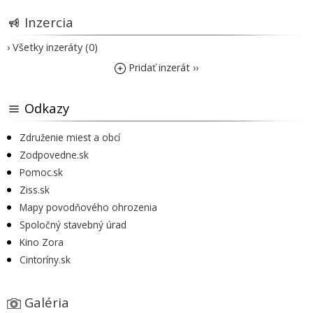
Inzercia
› Všetky inzeráty (0)
Pridať inzerát ››
Odkazy
Združenie miest a obcí
Zodpovedne.sk
Pomoc.sk
Ziss.sk
Mapy povodňového ohrozenia
Spoločný stavebný úrad
Kino Zora
Cintoríny.sk
Galéria