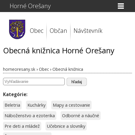
Horné Orešany
Obec
Občan
Návštevník
Obecná knižnica Horné Orešany
horneoresany.sk
›
Obec
›
Obecná knižnica
hľadaj
Kategórie:
Beletria
Kuchárky
Mapy a cestovanie
Náboženstvo a ezoterika
Odborné a náučné
Pre deti a mládež
Učebnice a slovníky