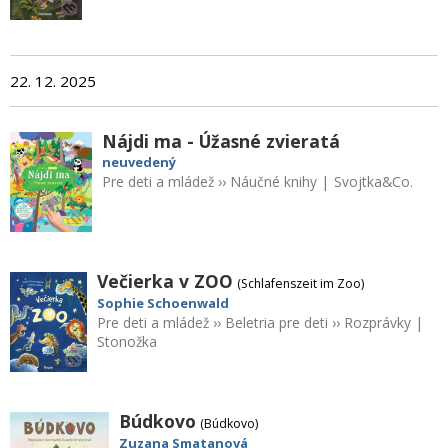
22. 12. 2025
Nájdi ma - Úžasné zvieratá
neuvedený
Pre deti a mládež
››
Náučné knihy
|
Svojtka&Co.
Večierka v ZOO
(Schlafenszeit im Zoo)
Sophie Schoenwald
Pre deti a mládež
››
Beletria pre deti
››
Rozprávky
|
Stonožka
Búdkovo
(Búdkovo)
Zuzana Smatanová