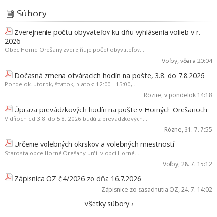
Súbory
Zverejnenie počtu obyvateľov ku dňu vyhlásenia volieb v r.
2026
Obec Horné Orešany zverejňuje počet obyvateľov...
Voľby
, včera 20:04
Dočasná zmena otváracích hodín na pošte, 3.8. do 7.8.2026
Pondelok, utorok, štvrtok, piatok: 12:00 - 15:00,...
Rôzne
, v pondelok 14:18
Úprava prevádzkových hodín na pošte v Horných Orešanoch
V dňoch od 3.8. do 5.8. 2026 budú z prevádzkových...
Rôzne
, 31. 7. 7:55
Určenie volebných okrskov a volebných miestností
Starosta obce Horné Orešany určil v obci Horné...
Voľby
, 28. 7. 15:12
Zápisnica OZ č.4/2026 zo dňa 16.7.2026
Zápisnice zo zasadnutia OZ
, 24. 7. 14:02
Všetky súbory ›