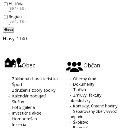
História
(89 / 7.8%)
Región
(58 / 5.1%)
Hlasuj
Hlasy: 1140
Obec
Občan
-
Základná charakteristika
-
Obecný úrad
-
Dokumenty
-
Šport
-
Tlačivá
-
Združenia zbory spolky
-
Zmluvy, faktúry,
-
Kalendár podujatí
objednávky
-
Služby
-
Kontakty, úradné hodiny
-
Foto galéria
-
Separovaný zber, vývoz
-
Investičné akcie
odpadu
-
Hornoorešan
-
Školstvo
-
Inzercia
-
Farnosť