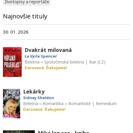
Životopisy a reportáže
Najnovšie tituly
30. 01. 2026
Dvakrát milovaná
La Vyrle Spencer
Beletria
››
Spoločenská beletria
|
Ikar (CZ)
Darované. Ďakujeme!
Lekárky
Sidney Sheldon
Beletria
››
Romantika
››
Romantické
|
Remedium
Darované. Ďakujeme!
Miluj len raz - kniha