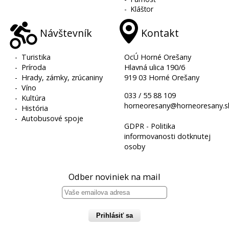
-
Kláštor
Návštevník
Kontakt
-
Turistika
OcÚ Horné Orešany
-
Príroda
Hlavná ulica 190/6
-
Hrady, zámky, zrúcaniny
919 03 Horné Orešany
-
Víno
033 / 55 88 109
-
Kultúra
horneoresany@horneoresany.s
-
História
-
Autobusové spoje
GDPR - Politika
informovanosti dotknutej
osoby
Odber noviniek na mail
Prihlásiť sa