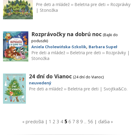
Pre deti a mládež
››
Beletria pre deti
››
Rozprávky
|
Stonožka
Rozprávočky na dobrú noc
(Bajki do
poduszki)
,
Aniela Cholewińska-Szkolik
Barbara Supeł
Pre deti a mládež
››
Beletria pre deti
››
Rozprávky
|
Stonožka
24 dní do Vianoc
(24 dní do Vianoc)
neuvedený
Pre deti a mládež
››
Beletria pre deti
|
Svojtka&Co.
« predošlá
|
1
2
3
4
5
6
7
8
9
..
56
|
ďalšia »