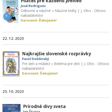
Pilates pre každého
přehled
José Rodriguez
Odborné a náučné
››
Náučné knihy
|
J. Otto - Ottovo
nakladatelství
Darované. Ďakujeme!
22. 12. 2023
Najkrajšie slovenské rozprávky
Pavol Dobšinský
Pre deti a mládež
››
Beletria pre deti
|
J. Otto - Ottovo
nakladatelství
Darované. Ďakujeme!
25. 10. 2023
Prírodné divy sveta
Jan Štursa