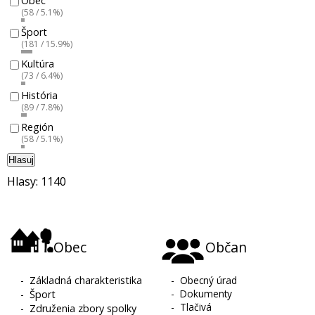
Obec
(58 / 5.1%)
Šport
(181 / 15.9%)
Kultúra
(73 / 6.4%)
História
(89 / 7.8%)
Región
(58 / 5.1%)
Hlasuj
Hlasy: 1140
Obec
Občan
-
Základná charakteristika
-
Obecný úrad
-
Dokumenty
-
Šport
-
Tlačivá
-
Združenia zbory spolky