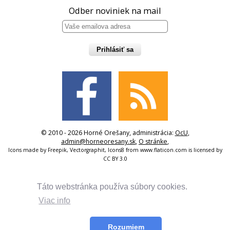
Odber noviniek na mail
Prihlásiť sa
© 2010 - 2026 Horné Orešany, administrácia:
OcU
,
admin@horneoresany.sk
,
O stránke
,
Icons made by
Freepik
,
Vectorgraphit
,
Icons8
from
www.flaticon.com
is licensed by
CC BY 3.0
Táto webstránka používa súbory cookies.
Viac info
Rozumiem