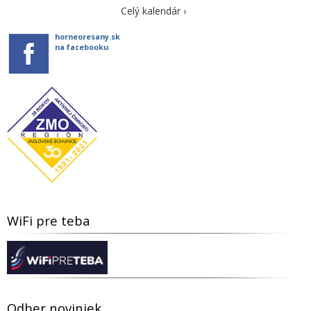
Celý kalendár ›
horneoresany.sk
na facebooku
WiFi pre teba
Odber noviniek