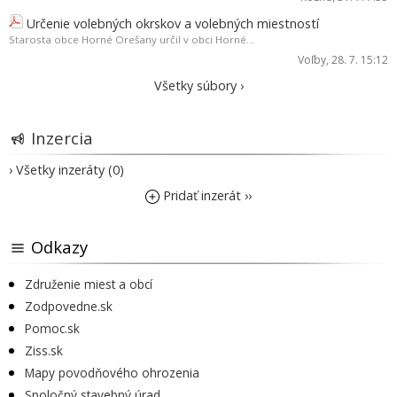
Určenie volebných okrskov a volebných miestností
Starosta obce Horné Orešany určil v obci Horné...
Voľby
, 28. 7. 15:12
Všetky súbory ›
Inzercia
› Všetky inzeráty (0)
Pridať inzerát ››
Odkazy
Združenie miest a obcí
Zodpovedne.sk
Pomoc.sk
Ziss.sk
Mapy povodňového ohrozenia
Spoločný stavebný úrad