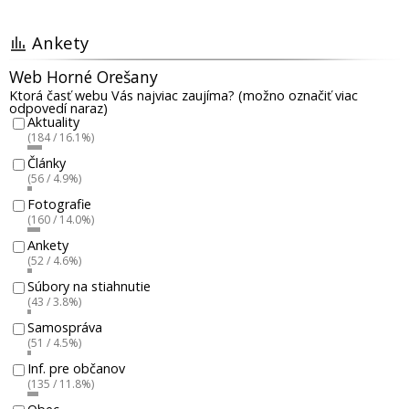
Ankety
Web Horné Orešany
Ktorá časť webu Vás najviac zaujíma? (možno označiť viac
odpovedí naraz)
Aktuality
(184 / 16.1%)
Články
(56 / 4.9%)
Fotografie
(160 / 14.0%)
Ankety
(52 / 4.6%)
Súbory na stiahnutie
(43 / 3.8%)
Samospráva
(51 / 4.5%)
Inf. pre občanov
(135 / 11.8%)