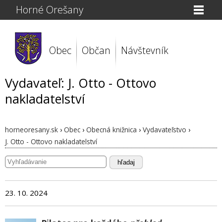
Horné Orešany
Obec
Občan
Návštevník
Vydavateľ: J. Otto - Ottovo
nakladatelství
horneoresany.sk
›
Obec
›
Obecná knižnica
›
Vydavateľstvo
›
J. Otto - Ottovo nakladatelství
hľadaj
23. 10. 2024