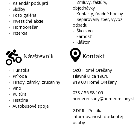
-
Zmluvy, faktúry,
-
Kalendár podujatí
objednávky
-
Služby
-
Kontakty, úradné hodiny
-
Foto galéria
-
Separovaný zber, vývoz
-
Investičné akcie
odpadu
-
Hornoorešan
-
Školstvo
-
Inzercia
-
Farnosť
-
Kláštor
Návštevník
Kontakt
-
Turistika
OcÚ Horné Orešany
-
Príroda
Hlavná ulica 190/6
-
Hrady, zámky, zrúcaniny
919 03 Horné Orešany
-
Víno
033 / 55 88 109
-
Kultúra
horneoresany@horneoresany.s
-
História
-
Autobusové spoje
GDPR - Politika
informovanosti dotknutej
osoby