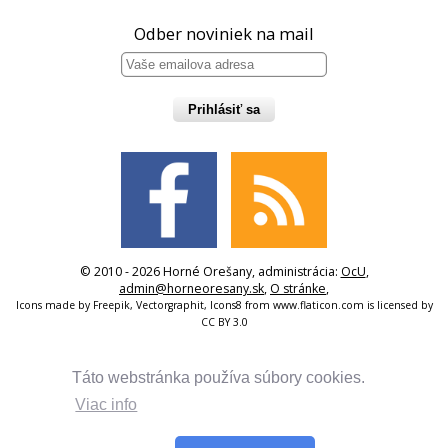
Odber noviniek na mail
Prihlásiť sa
© 2010 - 2026 Horné Orešany, administrácia:
OcU
,
admin@horneoresany.sk
,
O stránke
,
Icons made by
Freepik
,
Vectorgraphit
,
Icons8
from
www.flaticon.com
is licensed by
CC BY 3.0
Táto webstránka používa súbory cookies.
Viac info