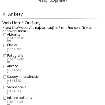
Všetky fotogalérie ›
Ankety
Web Horné Orešany
Ktorá časť webu Vás najviac zaujíma? (možno označiť viac
odpovedí naraz)
Aktuality
(184 / 16.1%)
Články
(56 / 4.9%)
Fotografie
(160 / 14.0%)
Ankety
(52 / 4.6%)
Súbory na stiahnutie
(43 / 3.8%)
Samospráva
(51 / 4.5%)
Inf. pre občanov
(135 / 11.8%)