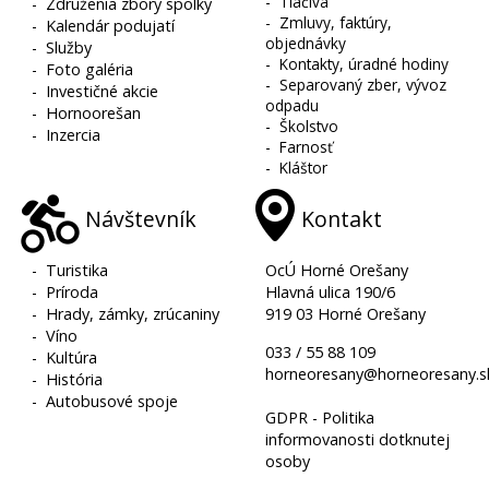
-
Tlačivá
-
Združenia zbory spolky
-
Zmluvy, faktúry,
-
Kalendár podujatí
objednávky
-
Služby
-
Kontakty, úradné hodiny
-
Foto galéria
-
Separovaný zber, vývoz
-
Investičné akcie
odpadu
-
Hornoorešan
-
Školstvo
-
Inzercia
-
Farnosť
-
Kláštor
Návštevník
Kontakt
-
Turistika
OcÚ Horné Orešany
-
Príroda
Hlavná ulica 190/6
-
Hrady, zámky, zrúcaniny
919 03 Horné Orešany
-
Víno
033 / 55 88 109
-
Kultúra
horneoresany@horneoresany.s
-
História
-
Autobusové spoje
GDPR - Politika
informovanosti dotknutej
osoby