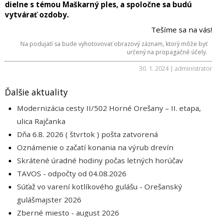
dielne s témou Maškarný ples, a spoločne sa budú
vytvárať ozdoby.
Tešíme sa na vás!
Na podujatí sa bude vyhotovovať obrazový záznam, ktorý môže byť
určený na propagačné účely.
30. 1. 2024 | administrator
Ďalšie aktuality
Modernizácia cesty II/502 Horné Orešany – II. etapa,
ulica Rajčanka
Dňa 6.8. 2026 ( štvrtok ) pošta zatvorená
Oznámenie o začatí konania na výrub drevín
Skrátené úradné hodiny počas letných horúčav
TAVOS - odpočty od 04.08.2026
Súťaž vo varení kotlíkového gulášu - Orešanský
gulášmajster 2026
Zberné miesto - august 2026