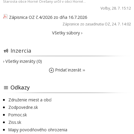
Starosta obce Horné Orešany určil v obci Horné...
Voľby
, 28. 7. 15:12
Zápisnica OZ č.4/2026 zo dňa 16.7.2026
Zápisnice zo zasadnutia OZ
, 24. 7. 14:02
Všetky súbory ›
Inzercia
› Všetky inzeráty (0)
Pridať inzerát ››
Odkazy
Združenie miest a obcí
Zodpovedne.sk
Pomoc.sk
Ziss.sk
Mapy povodňového ohrozenia