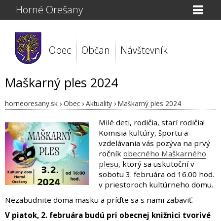
Horné Orešany
Obec
Občan
Návštevník
Maškarný ples 2024
horneoresany.sk
›
Obec
›
Aktuality
›
Maškarný ples 2024
Milé deti, rodičia, starí rodičia!
Komisia kultúry, športu a
vzdelávania vás pozýva na prvý
ročník
obecného Maškarného
plesu
, ktorý sa uskutoční v
sobotu 3. februára od 16.00 hod.
v priestoroch kultúrneho domu.
Nezabudnite doma masku a príďte sa s nami zabaviť.
V piatok, 2. februára budú pri obecnej knižnici tvorivé