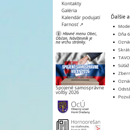
Kontakty
Galéria
Ďalšie a
Kalendár podujatí
Farnosť ↗
Moder
i
Hlavné menu Obec,
Dňa 6
Občan, Návštevník je
Oznám
na vrchu stránky.
Skrát
TAVOS
Súťaž
Zbern
Oznám
Spojené samosprávne
Odstá
voľby 2026
Pozvá