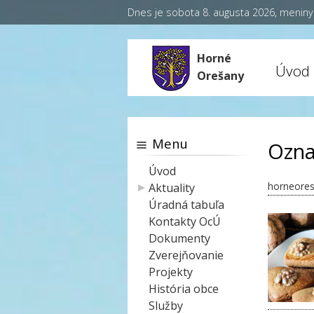
Dnes je sobota 8. augusta 2026, menin
Horné
Úvod
Orešany
Menu
Ozna
Úvod
horneores
Aktuality
Úradná tabuľa
Kontakty OcÚ
Dokumenty
Zverejňovanie
Projekty
História obce
Služby