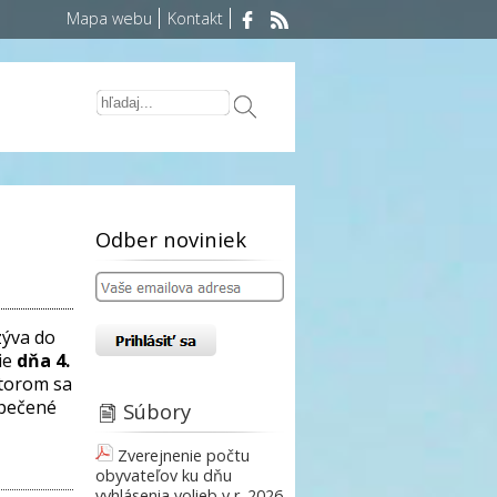
Mapa webu
Kontakt
Odber noviniek
zýva do
ie
dňa 4.
ktorom sa
upečené
Súbory
Zverejnenie počtu
obyvateľov ku dňu
vyhlásenia volieb v r. 2026