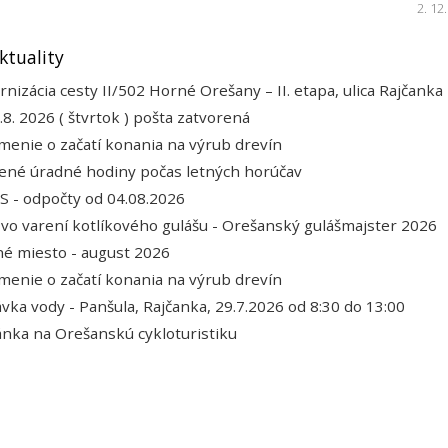
2. 12
ktuality
nizácia cesty II/502 Horné Orešany – II. etapa, ulica Rajčanka
.8. 2026 ( štvrtok ) pošta zatvorená
enie o začatí konania na výrub drevín
ené úradné hodiny počas letných horúčav
 - odpočty od 04.08.2026
 vo varení kotlíkového gulášu - Orešanský gulášmajster 2026
é miesto - august 2026
enie o začatí konania na výrub drevín
vka vody - Panšula, Rajčanka, 29.7.2026 od 8:30 do 13:00
nka na Orešanskú cykloturistiku