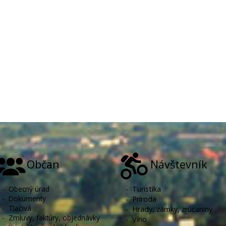
Občan
Návštevník
-
Obecný úrad
-
Turistika
-
Dokumenty
-
Príroda
-
Tlačivá
-
Hrady, zámky, zrúcaniny
-
Zmluvy, faktúry, objednávky
-
Víno