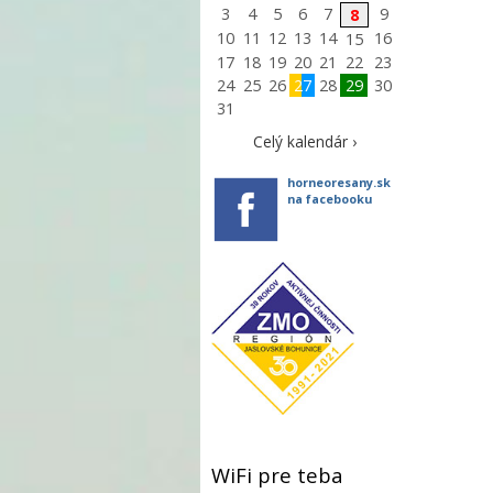
3
4
5
6
7
9
8
10
11
12
13
14
16
15
17
18
19
20
21
22
23
24
25
26
27
28
29
30
31
Celý kalendár ›
horneoresany.sk
na facebooku
WiFi pre teba