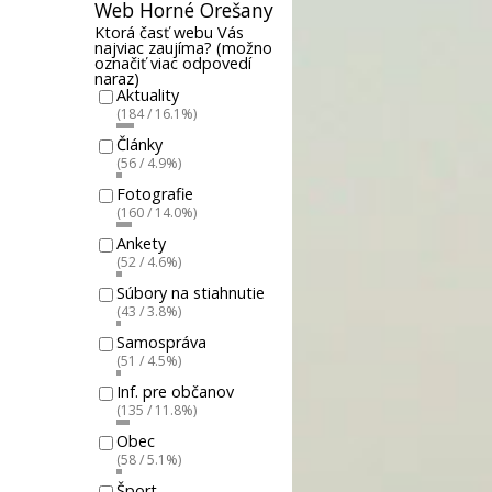
Web Horné Orešany
Ktorá časť webu Vás
najviac zaujíma? (možno
označiť viac odpovedí
naraz)
Aktuality
(184 / 16.1%)
Články
(56 / 4.9%)
Fotografie
(160 / 14.0%)
Ankety
(52 / 4.6%)
Súbory na stiahnutie
(43 / 3.8%)
Samospráva
(51 / 4.5%)
Inf. pre občanov
(135 / 11.8%)
Obec
(58 / 5.1%)
Šport