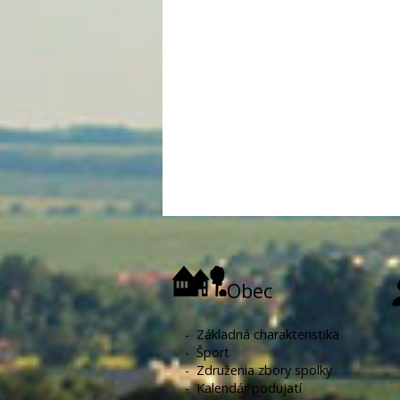
Obec
-
Základná charakteristika
-
Šport
-
Združenia zbory spolky
-
Kalendár podujatí