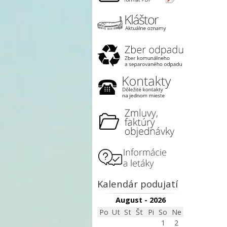
Kalendár podujatí
August - 2026
Po
Ut
St
Št
Pi
So
Ne
1
2