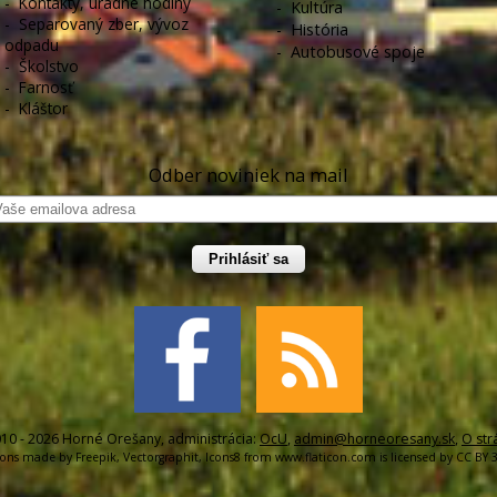
-
Kontakty, úradné hodiny
-
Kultúra
-
Separovaný zber, vývoz
-
História
odpadu
-
Autobusové spoje
-
Školstvo
-
Farnosť
-
Kláštor
Odber noviniek na mail
Prihlásiť sa
10 - 2026 Horné Orešany, administrácia:
OcU
,
admin@horneoresany.sk
,
O str
cons made by
Freepik
,
Vectorgraphit
,
Icons8
from
www.flaticon.com
is licensed by
CC BY 3