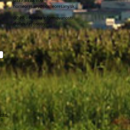
033 / 55 88 109
horneoresany@horneoresany.sk
GDPR - Politika informovanosti
dotknutej osoby
ánke
,
.0