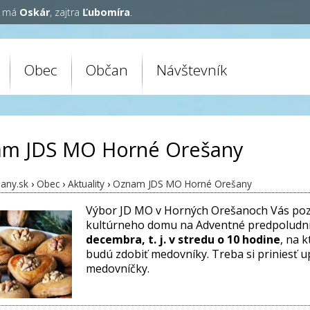
y má
Oskár
, zajtra
Ľubomíra
.
Obec
Občan
Návštevník
m JDS MO Horné Orešany
any.sk
›
Obec
›
Aktuality
›
Oznam JDS MO Horné Orešany
Výbor JD MO v Horných Orešanoch Vás po
kultúrneho domu na Adventné predpoludn
decembra, t. j. v stredu o 10 hodine
, na 
budú zdobiť medovníky. Treba si priniesť 
medovníčky.