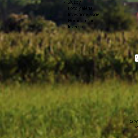
-
Služby
-
Foto galéria
-
Investičné akcie
-
Hornoorešan
-
Inzercia
© 20
I