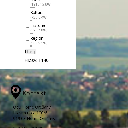
(181 / 15.9%)
Kultúra
(73 / 6.4%)
História
(89 / 7.8%)
Región
(58 / 5.1%)
Hlasuj
Hlasy: 1140
Kontakt
OcÚ Horné Orešany
Hlavná ulica 190/6
919 03 Horné Orešany