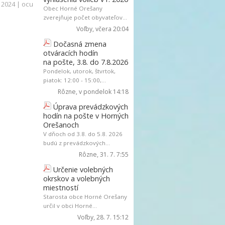
. 2024 | ocu
Obec Horné Orešany
zverejňuje počet obyvateľov...
Voľby
, včera 20:04
Dočasná zmena
otváracích hodín
na pošte, 3.8. do 7.8.2026
Pondelok, utorok, štvrtok,
piatok: 12:00 - 15:00,...
Rôzne
, v pondelok 14:18
Úprava prevádzkových
hodín na pošte v Horných
Orešanoch
V dňoch od 3.8. do 5.8. 2026
budú z prevádzkových...
Rôzne
, 31. 7. 7:55
Určenie volebných
okrskov a volebných
miestností
Starosta obce Horné Orešany
určil v obci Horné...
Voľby
, 28. 7. 15:12