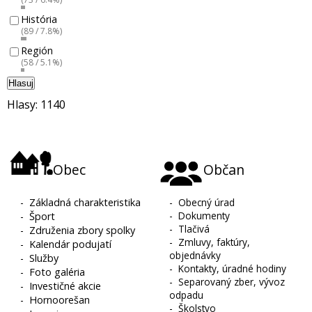
História
(89 / 7.8%)
Región
(58 / 5.1%)
Hlasuj
Hlasy: 1140
Obec
Občan
-
Základná charakteristika
-
Obecný úrad
-
Dokumenty
-
Šport
-
Tlačivá
-
Združenia zbory spolky
-
Zmluvy, faktúry,
-
Kalendár podujatí
objednávky
-
Služby
-
Kontakty, úradné hodiny
-
Foto galéria
-
Separovaný zber, vývoz
-
Investičné akcie
odpadu
-
Hornoorešan
-
Školstvo