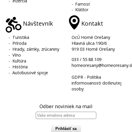
-
Inzercia
-
Farnosť
-
Kláštor
Návštevník
Kontakt
-
Turistika
OcÚ Horné Orešany
-
Príroda
Hlavná ulica 190/6
-
Hrady, zámky, zrúcaniny
919 03 Horné Orešany
-
Víno
033 / 55 88 109
-
Kultúra
horneoresany@horneoresany.s
-
História
-
Autobusové spoje
GDPR - Politika
informovanosti dotknutej
osoby
Odber noviniek na mail
Prihlásiť sa