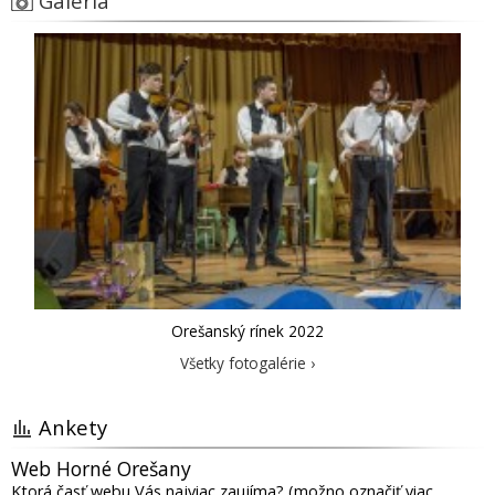
Galéria
Orešanský rínek 2022
Všetky fotogalérie ›
Ankety
Web Horné Orešany
Ktorá časť webu Vás najviac zaujíma? (možno označiť viac