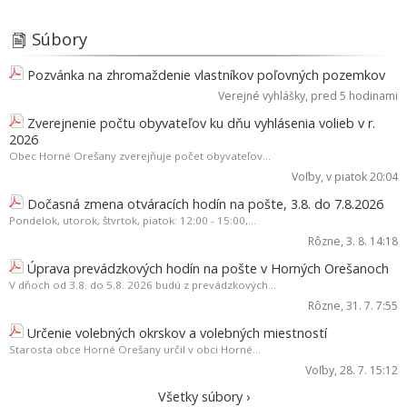
Súbory
Pozvánka na zhromaždenie vlastníkov poľovných pozemkov
Verejné vyhlášky
, pred 5 hodinami
Zverejnenie počtu obyvateľov ku dňu vyhlásenia volieb v r.
2026
Obec Horné Orešany zverejňuje počet obyvateľov...
Voľby
, v piatok 20:04
Dočasná zmena otváracích hodín na pošte, 3.8. do 7.8.2026
Pondelok, utorok, štvrtok, piatok: 12:00 - 15:00,...
Rôzne
, 3. 8. 14:18
Úprava prevádzkových hodín na pošte v Horných Orešanoch
V dňoch od 3.8. do 5.8. 2026 budú z prevádzkových...
Rôzne
, 31. 7. 7:55
Určenie volebných okrskov a volebných miestností
Starosta obce Horné Orešany určil v obci Horné...
Voľby
, 28. 7. 15:12
Všetky súbory ›