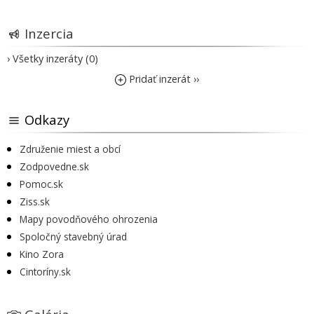
Inzercia
› Všetky inzeráty (0)
Pridať inzerát ››
Odkazy
Združenie miest a obcí
Zodpovedne.sk
Pomoc.sk
Ziss.sk
Mapy povodňového ohrozenia
Spoločný stavebný úrad
Kino Zora
Cintoríny.sk