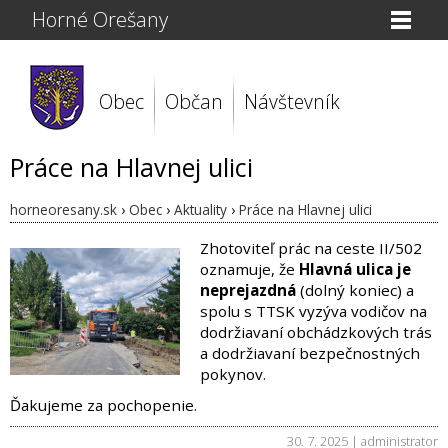
Horné Orešany
Obec
Občan
Návštevník
Práce na Hlavnej ulici
horneoresany.sk
›
Obec
›
Aktuality
›
Práce na Hlavnej ulici
Zhotoviteľ prác na ceste II/502
oznamuje, že
Hlavná ulica je
neprejazdná
(dolný koniec) a
spolu s TTSK vyzýva vodičov na
dodržiavaní obchádzkových trás
a dodržiavaní bezpečnostných
pokynov.
Ďakujeme za pochopenie.
30. 7. 2025 | administrator