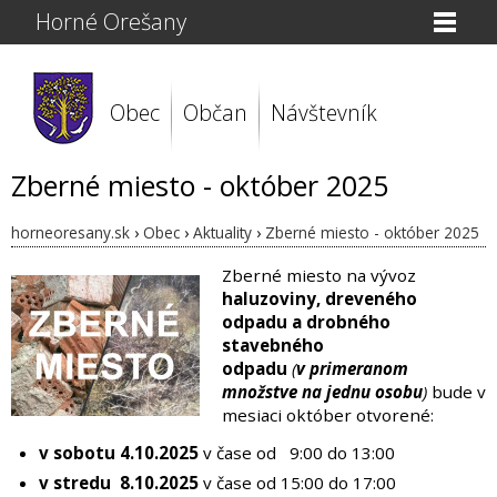
Horné Orešany
Obec
Občan
Návštevník
Zberné miesto - október 2025
horneoresany.sk
›
Obec
›
Aktuality
›
Zberné miesto - október 2025
Zberné miesto na vývoz
haluzoviny, dreveného
odpadu a drobného
stavebného
odpadu
(
v primeranom
množstve na jednu osobu
)
bude v
mesiaci október otvorené:
v sobotu 4.10.2025
v čase od 9:00 do 13:00
v stredu 8.10.2025
v čase od 15:00 do 17:00