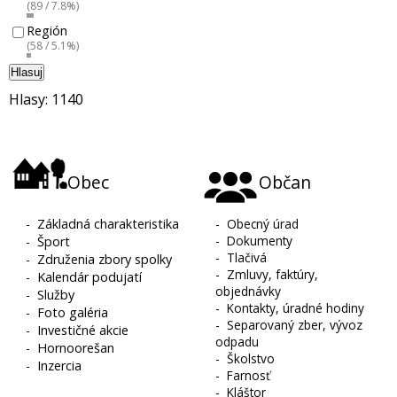
(89 / 7.8%)
Región
(58 / 5.1%)
Hlasuj
Hlasy: 1140
Obec
Občan
-
Základná charakteristika
-
Obecný úrad
-
Dokumenty
-
Šport
-
Tlačivá
-
Združenia zbory spolky
-
Zmluvy, faktúry,
-
Kalendár podujatí
objednávky
-
Služby
-
Kontakty, úradné hodiny
-
Foto galéria
-
Separovaný zber, vývoz
-
Investičné akcie
odpadu
-
Hornoorešan
-
Školstvo
-
Inzercia
-
Farnosť
-
Kláštor