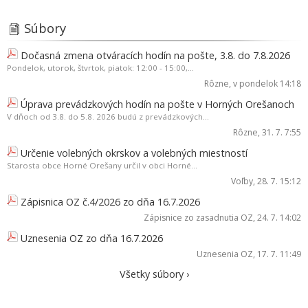
Súbory
Dočasná zmena otváracích hodín na pošte, 3.8. do 7.8.2026
Pondelok, utorok, štvrtok, piatok: 12:00 - 15:00,...
Rôzne
, v pondelok 14:18
Úprava prevádzkových hodín na pošte v Horných Orešanoch
V dňoch od 3.8. do 5.8. 2026 budú z prevádzkových...
Rôzne
, 31. 7. 7:55
Určenie volebných okrskov a volebných miestností
Starosta obce Horné Orešany určil v obci Horné...
Voľby
, 28. 7. 15:12
Zápisnica OZ č.4/2026 zo dňa 16.7.2026
Zápisnice zo zasadnutia OZ
, 24. 7. 14:02
Uznesenia OZ zo dňa 16.7.2026
Uznesenia OZ
, 17. 7. 11:49
Všetky súbory ›