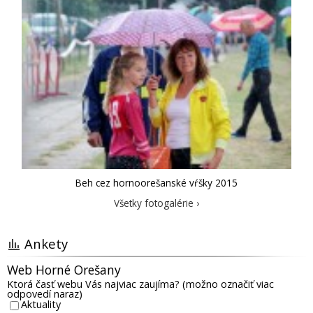
Beh cez hornoorešanské vŕšky 2015
Všetky fotogalérie ›
Ankety
Web Horné Orešany
Ktorá časť webu Vás najviac zaujíma? (možno označiť viac
odpovedí naraz)
Aktuality