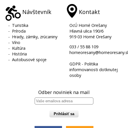
Návštevník
Kontakt
-
Turistika
OcÚ Horné Orešany
-
Príroda
Hlavná ulica 190/6
-
Hrady, zámky, zrúcaniny
919 03 Horné Orešany
-
Víno
033 / 55 88 109
-
Kultúra
horneoresany@horneoresany.s
-
História
-
Autobusové spoje
GDPR - Politika
informovanosti dotknutej
osoby
Odber noviniek na mail
Prihlásiť sa