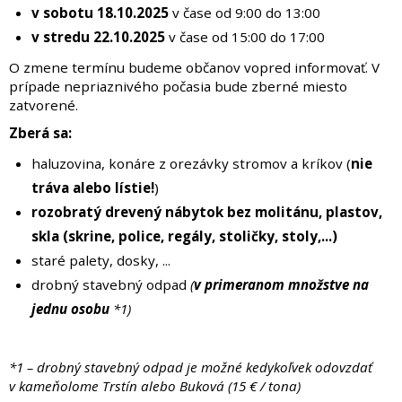
v sobotu 18.10.2025
v čase od 9:00 do 13:00
v stredu 22.10.2025
v čase od 15:00 do 17:00
O zmene termínu budeme občanov vopred informovať. V
prípade nepriaznivého počasia bude zberné miesto
zatvorené.
​Zberá sa:
haluzovina, konáre z orezávky stromov a kríkov (
nie
tráva alebo lístie!
)
rozobratý drevený nábytok bez molitánu, plastov,
skla (skrine, police, regály, stoličky, stoly,...)
staré palety, dosky, ...
drobný stavebný odpad
(
v primeranom množstve na
jednu osobu
*1)
*1 – drobný stavebný odpad je možné kedykoľvek odovzdať
v kameňolome Trstín alebo Buková (15 € / tona)