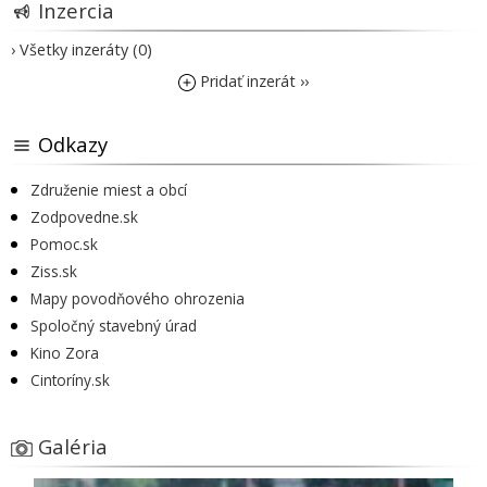
Inzercia
› Všetky inzeráty (0)
Pridať inzerát ››
Odkazy
Združenie miest a obcí
Zodpovedne.sk
Pomoc.sk
Ziss.sk
Mapy povodňového ohrozenia
Spoločný stavebný úrad
Kino Zora
Cintoríny.sk
Galéria