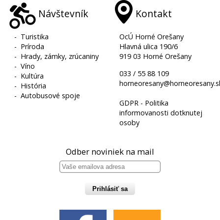
Návštevník
Kontakt
-
Turistika
OcÚ Horné Orešany
-
Príroda
Hlavná ulica 190/6
-
Hrady, zámky, zrúcaniny
919 03 Horné Orešany
-
Víno
033 / 55 88 109
-
Kultúra
horneoresany@horneoresany.s
-
História
-
Autobusové spoje
GDPR - Politika
informovanosti dotknutej
osoby
Odber noviniek na mail
Prihlásiť sa