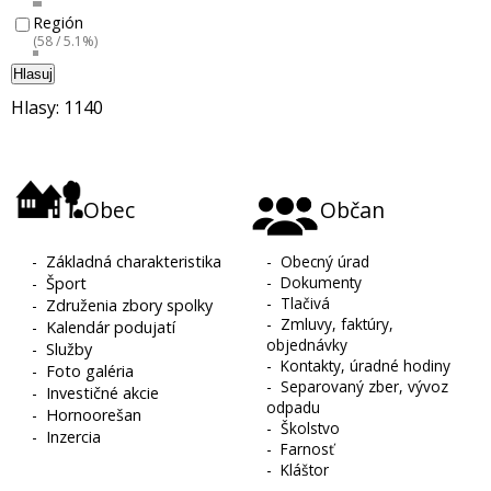
Región
(58 / 5.1%)
Hlasuj
Hlasy: 1140
Obec
Občan
-
Základná charakteristika
-
Obecný úrad
-
Dokumenty
-
Šport
-
Tlačivá
-
Združenia zbory spolky
-
Zmluvy, faktúry,
-
Kalendár podujatí
objednávky
-
Služby
-
Kontakty, úradné hodiny
-
Foto galéria
-
Separovaný zber, vývoz
-
Investičné akcie
odpadu
-
Hornoorešan
-
Školstvo
-
Inzercia
-
Farnosť
-
Kláštor