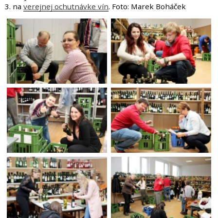
3. na
verejnej ochutnávke vín
. Foto: Marek Boháček