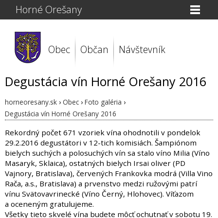
Horné Orešany
Obec
Občan
Návštevník
Degustácia vín Horné Orešany 2016
horneoresany.sk
›
Obec
›
Foto galéria
›
Degustácia vín Horné Orešany 2016
Rekordný počet 671 vzoriek vína ohodnotili v pondelok
29.2.2016 degustátori v 12-tich komisiách. Šampiónom
bielych suchých a polosuchých vín sa stalo víno Milia (Víno
Masaryk, Sklaica), ostatných bielych Irsai oliver (PD
Vajnory, Bratislava), červených Frankovka modrá (Villa Vino
Rača, a.s., Bratislava) a prvenstvo medzi ružovými patrí
vínu Svätovavrinecké (Víno Černý, Hlohovec). Víťazom
a oceneným gratulujeme.
Všetky tieto skvelé vína budete môcť ochutnať v sobotu 19.