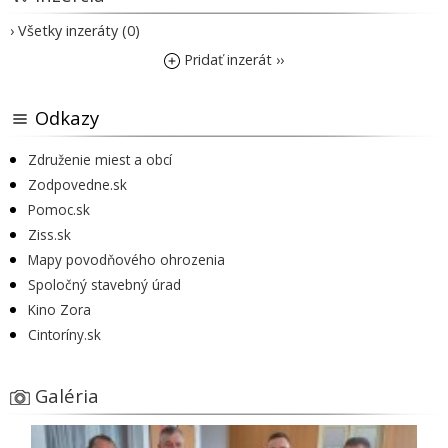
› Všetky inzeráty (0)
Pridať inzerát ››
Odkazy
Združenie miest a obcí
Zodpovedne.sk
Pomoc.sk
Ziss.sk
Mapy povodňového ohrozenia
Spoločný stavebný úrad
Kino Zora
Cintoríny.sk
Galéria