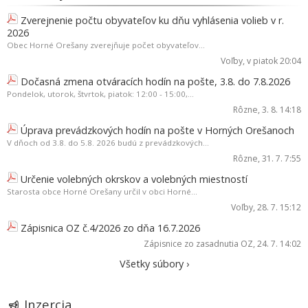
Zverejnenie počtu obyvateľov ku dňu vyhlásenia volieb v r.
2026
Obec Horné Orešany zverejňuje počet obyvateľov...
Voľby
, v piatok 20:04
Dočasná zmena otváracích hodín na pošte, 3.8. do 7.8.2026
Pondelok, utorok, štvrtok, piatok: 12:00 - 15:00,...
Rôzne
, 3. 8. 14:18
Úprava prevádzkových hodín na pošte v Horných Orešanoch
V dňoch od 3.8. do 5.8. 2026 budú z prevádzkových...
Rôzne
, 31. 7. 7:55
Určenie volebných okrskov a volebných miestností
Starosta obce Horné Orešany určil v obci Horné...
Voľby
, 28. 7. 15:12
Zápisnica OZ č.4/2026 zo dňa 16.7.2026
Zápisnice zo zasadnutia OZ
, 24. 7. 14:02
Všetky súbory ›
Inzercia