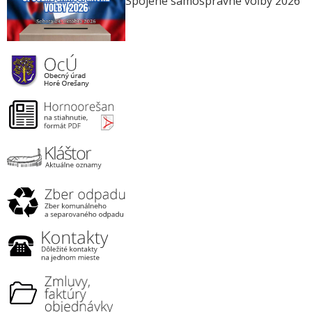
Spojené samosprávne voľby 2026