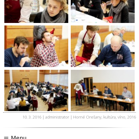
10. 3. 2016 | administrator |
Horné Orešany
,
kultúra
,
víno
,
2016
Menu