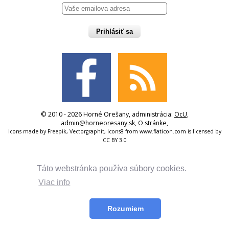
Prihlásiť sa
© 2010 - 2026 Horné Orešany, administrácia:
OcU
,
admin@horneoresany.sk
,
O stránke
,
Icons made by
Freepik
,
Vectorgraphit
,
Icons8
from
www.flaticon.com
is licensed by
CC BY 3.0
Táto webstránka používa súbory cookies.
Viac info
Rozumiem