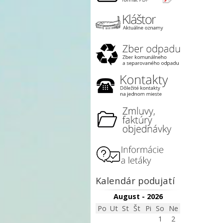
Kalendár podujatí
August - 2026
Po
Ut
St
Št
Pi
So
Ne
1
2