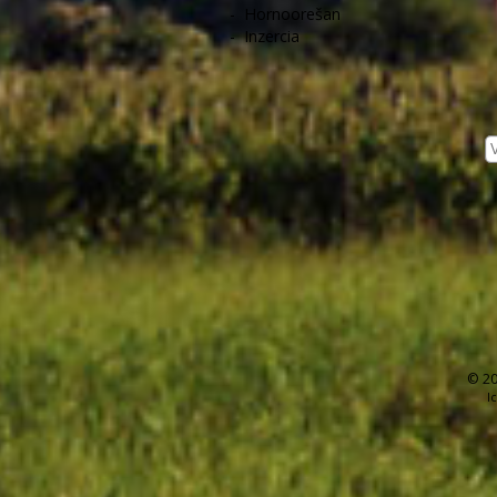
-
Hornoorešan
-
Inzercia
© 20
I