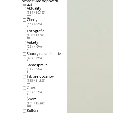
označiť viac odpovedí
naraz)
Aktuality
(184 / 16.1%)
Články
(56 / 4.9%)
Fotografie
(160 / 14.0%)
Ankety
(52 / 4.6%)
Súbory na stiahnutie
(43 / 3.8%)
Samospráva
(51 / 4.5%)
Inf. pre občanov
(135 / 11.8%)
Obec
(58 / 5.1%)
Šport
(181 / 15.9%)
Kultúra