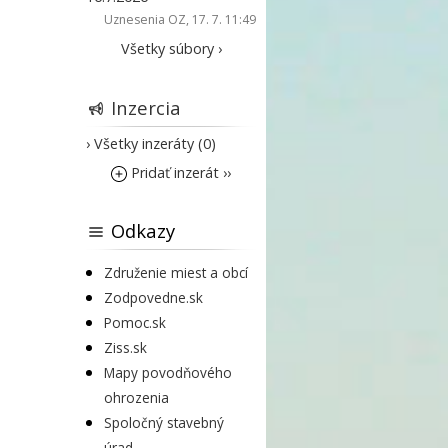
Uznesenia OZ
, 17. 7. 11:49
Všetky súbory ›
Inzercia
› Všetky inzeráty (0)
Pridať inzerát ››
Odkazy
Združenie miest a obcí
Zodpovedne.sk
Pomoc.sk
Ziss.sk
Mapy povodňového
ohrozenia
Spoločný stavebný
úrad