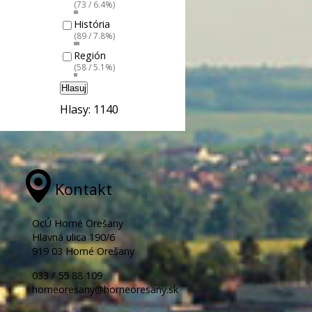
(73 / 6.4%)
História
(89 / 7.8%)
Región
(58 / 5.1%)
Hlasuj
Hlasy: 1140
Kontakt
OcÚ Horné Orešany
Hlavná ulica 190/6
919 03 Horné Orešany
033 / 55 88 109
horneoresany@horneoresany.sk