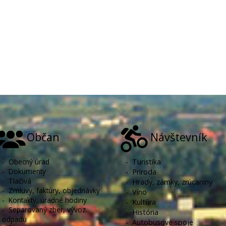
Občan
Návštevník
-
Obecný úrad
-
Turistika
-
Dokumenty
-
Príroda
-
Tlačivá
-
Hrady, zámky, zrúcaniny
-
Zmluvy, faktúry, objednávky
-
Víno
-
Kontakty, úradné hodiny
-
Kultúra
-
Separovaný zber, vývoz
-
História
odpadu
-
Autobusové spoje