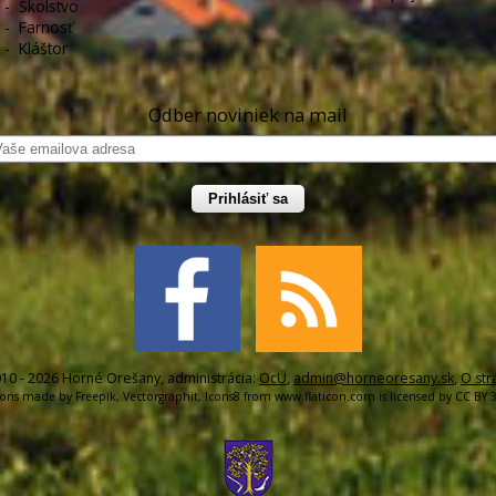
-
Školstvo
-
Farnosť
-
Kláštor
Odber noviniek na mail
Prihlásiť sa
10 - 2026 Horné Orešany, administrácia:
OcU
,
admin@horneoresany.sk
,
O str
cons made by
Freepik
,
Vectorgraphit
,
Icons8
from
www.flaticon.com
is licensed by
CC BY 3