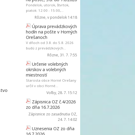
Pondelok, utorok, štvrtok,
piatok: 12:00 - 15:00,...
Rôzne
, v pondelok 14:18
Úprava prevádzkových
hodín na pošte v Horných
Orešanoch
V dňoch od 3.8. do 5.8. 2026
budú z prevádzkových...
Rôzne
, 31. 7. 7:55
Určenie volebných
okrskov a volebných
miestností
Starosta obce Horné Orešany
určil v obci Horné...
stvo
Voľby
, 28. 7. 15:12
Zápisnica OZ č.4/2026
zo dňa 16.7.2026
Zápisnice zo zasadnutia OZ
,
24. 7. 14:02
Uznesenia OZ zo dňa
16.7.2026