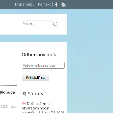
Mapa webu
Kontakt
Odber noviniek
lok
bude
Súbory
Dočasná zmena
. 2025 | ocu
otváracích hodín
na pošte, 3.8. do 7.8.2026