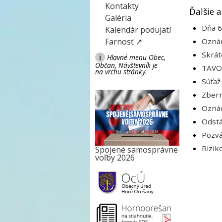
Kontakty
Ďalšie a
Galéria
Dňa 6
Kalendár podujatí
Farnosť ↗
Oznám
Skrát
i
Hlavné menu Obec,
Občan, Návštevník je
TAVOS
na vrchu stránky.
Súťaž
Zbern
Oznám
Odstá
Pozvá
Rizik
Spojené samosprávne
voľby 2026