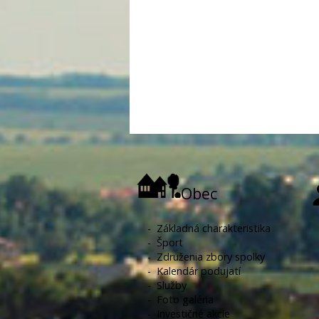
Obec
-
Základná charakteristika
-
Šport
-
Združenia zbory spolky
-
Kalendár podujatí
-
Služby
-
Foto galéria
-
Investičné akcie