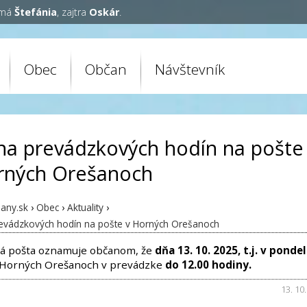
 má
Štefánia
, zajtra
Oskár
.
Obec
Občan
Návštevník
a prevádzkových hodín na pošte
rných Orešanoch
any.sk
›
Obec
›
Aktuality
›
vádzkových hodín na pošte v Horných Orešanoch
á pošta oznamuje občanom, že
dňa 13. 10. 2025, t.j. v ponde
 Horných Orešanoch v prevádzke
do 12.00 hodiny.
13. 10