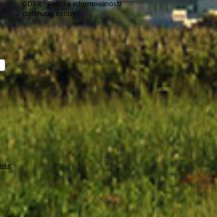
GDPR - Politika informovanosti
dotknutej osoby
ánke
,
.0