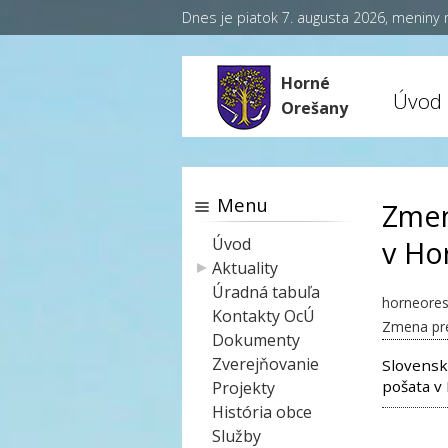
Dnes je piatok 7. augusta 2026, meniny
Horné
Úvod
Orešany
Menu
Zmen
Úvod
v Ho
Aktuality
Úradná tabuľa
horneores
Kontakty OcÚ
Zmena pre
Dokumenty
Zverejňovanie
Slovensk
pošata v
Projekty
História obce
Služby