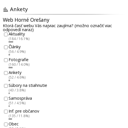
Ankety
Web Horné Orešany
Ktorá časť webu Vás najviac zaujíma? (možno označiť viac
odpovedí naraz)
Aktuality
(184 / 16.1%)
Články
(56 / 4.9%)
Fotografie
(160 / 14.0%)
Ankety
(52 / 4.6%)
Súbory na stiahnutie
(43 / 3.8%)
Samospráva
(51 / 4.5%)
Inf. pre občanov
(135 / 11.8%)
Obec