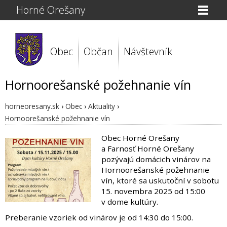
Horné Orešany
Obec
Občan
Návštevník
Hornoorešanské požehnanie vín
horneoresany.sk
›
Obec
›
Aktuality
›
Hornoorešanské požehnanie vín
Obec Horné Orešany
a Farnosť Horné Orešany
pozývajú domácich vinárov na
Hornoorešanské požehnanie
vín, ktoré sa uskutoční v sobotu
15. novembra 2025 od 15:00
v dome kultúry.
Preberanie vzoriek od vinárov je od 14:30 do 15:00.