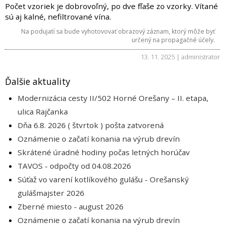
Počet vzoriek je dobrovoľný, po dve fľaše zo vzorky. Vítané
sú aj kalné, nefiltrované vína.
Na podujatí sa bude vyhotovovať obrazový záznam, ktorý môže byť
určený na propagačné účely.
13. 11. 2025 | administrator
Ďalšie aktuality
Modernizácia cesty II/502 Horné Orešany – II. etapa,
ulica Rajčanka
Dňa 6.8. 2026 ( štvrtok ) pošta zatvorená
Oznámenie o začatí konania na výrub drevín
Skrátené úradné hodiny počas letných horúčav
TAVOS - odpočty od 04.08.2026
Súťaž vo varení kotlíkového gulášu - Orešanský
gulášmajster 2026
Zberné miesto - august 2026
Oznámenie o začatí konania na výrub drevín