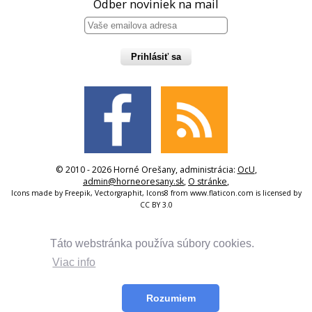
Odber noviniek na mail
Prihlásiť sa
© 2010 - 2026 Horné Orešany, administrácia:
OcU
,
admin@horneoresany.sk
,
O stránke
,
Icons made by
Freepik
,
Vectorgraphit
,
Icons8
from
www.flaticon.com
is licensed by
CC BY 3.0
Táto webstránka používa súbory cookies.
Viac info
Rozumiem