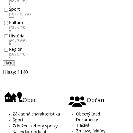
(58 / 5.1%)
Šport
(181 / 15.9%)
Kultúra
(73 / 6.4%)
História
(89 / 7.8%)
Región
(58 / 5.1%)
Hlasuj
Hlasy: 1140
Obec
Občan
-
Základná charakteristika
-
Obecný úrad
-
Dokumenty
-
Šport
-
Tlačivá
-
Združenia zbory spolky
-
Zmluvy, faktúry,
-
Kalendár podujatí