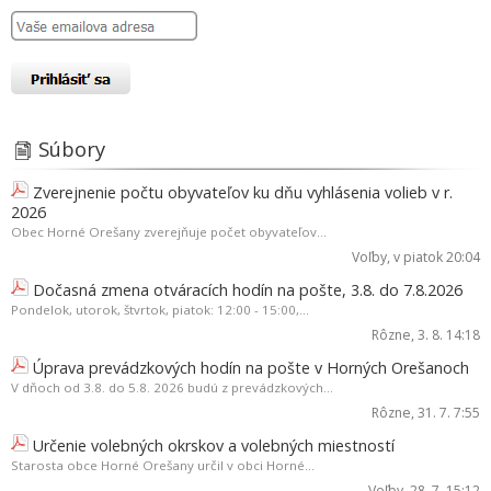
Súbory
Zverejnenie počtu obyvateľov ku dňu vyhlásenia volieb v r.
2026
Obec Horné Orešany zverejňuje počet obyvateľov...
Voľby
, v piatok 20:04
Dočasná zmena otváracích hodín na pošte, 3.8. do 7.8.2026
Pondelok, utorok, štvrtok, piatok: 12:00 - 15:00,...
Rôzne
, 3. 8. 14:18
Úprava prevádzkových hodín na pošte v Horných Orešanoch
V dňoch od 3.8. do 5.8. 2026 budú z prevádzkových...
Rôzne
, 31. 7. 7:55
Určenie volebných okrskov a volebných miestností
Starosta obce Horné Orešany určil v obci Horné...
Voľby
, 28. 7. 15:12