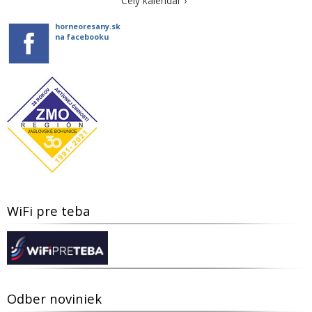
Celý kalendár ›
horneoresany.sk
na facebooku
WiFi pre teba
Odber noviniek