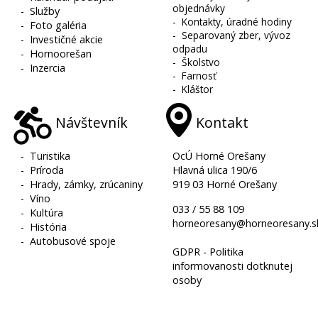
objednávky
-
Služby
-
Kontakty, úradné hodiny
-
Foto galéria
-
Separovaný zber, vývoz
-
Investičné akcie
odpadu
-
Hornoorešan
-
Školstvo
-
Inzercia
-
Farnosť
-
Kláštor
Návštevník
Kontakt
-
Turistika
OcÚ Horné Orešany
-
Príroda
Hlavná ulica 190/6
-
Hrady, zámky, zrúcaniny
919 03 Horné Orešany
-
Víno
033 / 55 88 109
-
Kultúra
horneoresany@horneoresany.s
-
História
-
Autobusové spoje
GDPR - Politika
informovanosti dotknutej
osoby