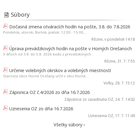
Súbory
Dočasná zmena otváracích hodín na pošte, 3.8. do 7.8.2026
Pondelok, utorok, štvrtok, piatok: 12:00 - 15:00,...
Rôzne
, v pondelok 14:18
Úprava prevádzkových hodín na pošte v Horných Orešanoch
V dňoch od 3.8. do 5.8. 2026 budú z prevádzkových...
Rôzne
, 31. 7. 7:55
Určenie volebných okrskov a volebných miestností
Starosta obce Horné Orešany určil v obci Horné...
Voľby
, 28. 7. 15:12
Zápisnica OZ č.4/2026 zo dňa 16.7.2026
Zápisnice zo zasadnutia OZ
, 24. 7. 14:02
Uznesenia OZ zo dňa 16.7.2026
Uznesenia OZ
, 17. 7. 11:49
Všetky súbory ›