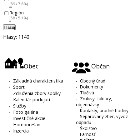
(89 / 7.8%)
Región
(58 / 5.1%)
Hlasuj
Hlasy: 1140
Obec
Občan
-
Základná charakteristika
-
Obecný úrad
-
Dokumenty
-
Šport
-
Tlačivá
-
Združenia zbory spolky
-
Zmluvy, faktúry,
-
Kalendár podujatí
objednávky
-
Služby
-
Kontakty, úradné hodiny
-
Foto galéria
-
Separovaný zber, vývoz
-
Investičné akcie
odpadu
-
Hornoorešan
-
Školstvo
-
Inzercia
-
Farnosť