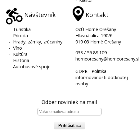
-
Kláštor
Návštevník
Kontakt
-
Turistika
OcÚ Horné Orešany
-
Príroda
Hlavná ulica 190/6
-
Hrady, zámky, zrúcaniny
919 03 Horné Orešany
-
Víno
033 / 55 88 109
-
Kultúra
horneoresany@horneoresany.s
-
História
-
Autobusové spoje
GDPR - Politika
informovanosti dotknutej
osoby
Odber noviniek na mail
Prihlásiť sa