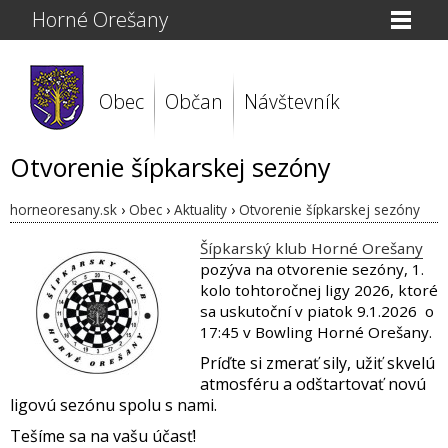
Horné Orešany
Obec
Občan
Návštevník
Otvorenie šípkarskej sezóny
horneoresany.sk
›
Obec
›
Aktuality
›
Otvorenie šípkarskej sezóny
Šípkarský klub Horné Orešany
pozýva na otvorenie sezóny, 1.
kolo tohtoročnej ligy 2026, ktoré
sa uskutoční v piatok 9.1.2026 o
17:45 v Bowling Horné Orešany.
Príďte si zmerať sily, užiť skvelú
atmosféru a odštartovať novú
ligovú sezónu spolu s nami.
Tešíme sa na vašu účasť!