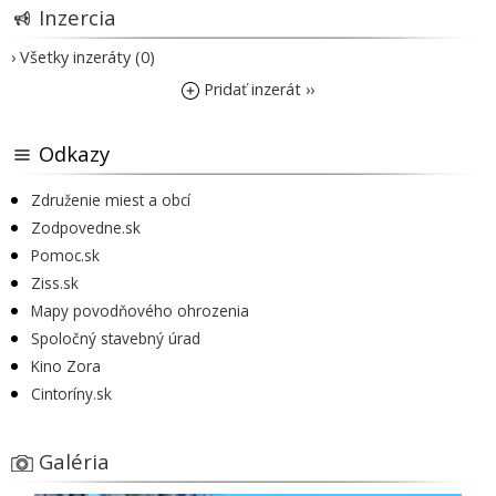
Inzercia
› Všetky inzeráty (0)
Pridať inzerát ››
Odkazy
Združenie miest a obcí
Zodpovedne.sk
Pomoc.sk
Ziss.sk
Mapy povodňového ohrozenia
Spoločný stavebný úrad
Kino Zora
Cintoríny.sk
Galéria