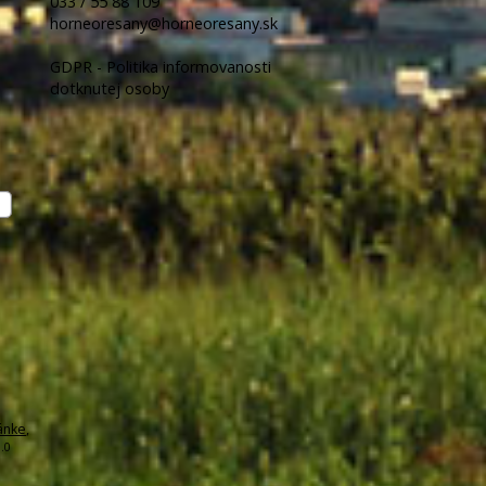
033 / 55 88 109
horneoresany@horneoresany.sk
GDPR - Politika informovanosti
dotknutej osoby
ánke
,
.0