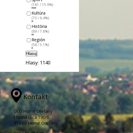
(181 / 15.9%)
Kultúra
(73 / 6.4%)
História
(89 / 7.8%)
Región
(58 / 5.1%)
Hlasuj
Hlasy: 1140
Kontakt
OcÚ Horné Orešany
Hlavná ulica 190/6
919 03 Horné Orešany