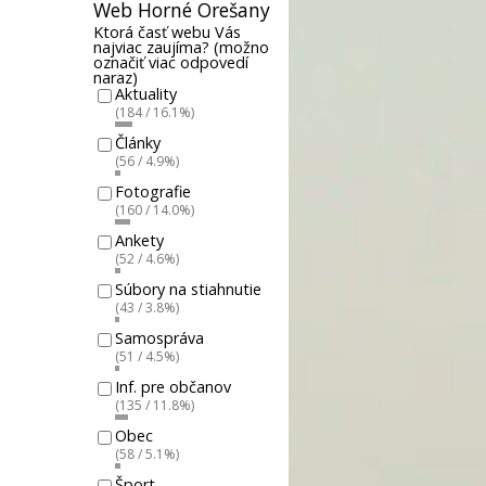
Web Horné Orešany
Ktorá časť webu Vás
najviac zaujíma? (možno
označiť viac odpovedí
naraz)
Aktuality
(184 / 16.1%)
Články
(56 / 4.9%)
Fotografie
(160 / 14.0%)
Ankety
(52 / 4.6%)
Súbory na stiahnutie
(43 / 3.8%)
Samospráva
(51 / 4.5%)
Inf. pre občanov
(135 / 11.8%)
Obec
(58 / 5.1%)
Šport