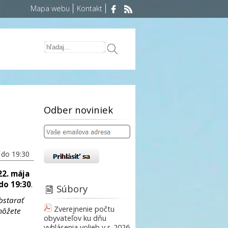
Mapa webu
Kontakt
Odber noviniek
 do 19:30
22. mája
do 19:30
.
Súbory
obstarať
Zverejnenie počtu
môžete
obyvateľov ku dňu
vyhlásenia volieb v r. 2026