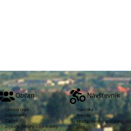
Občan
Návštevník
-
Obecný úrad
-
Turistika
-
Dokumenty
-
Príroda
-
Tlačivá
-
Hrady, zámky, zrúcaniny
-
Zmluvy, faktúry, objednávky
-
Víno