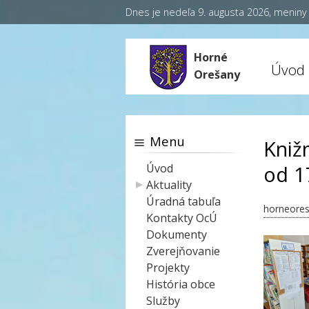
Dnes je nedeľa 9. augusta 2026, menin
Horné
Úvod
Orešany
Menu
Kniž
Úvod
od 1
Aktuality
Úradná tabuľa
horneores
Kontakty OcÚ
Dokumenty
Zverejňovanie
Projekty
História obce
Služby