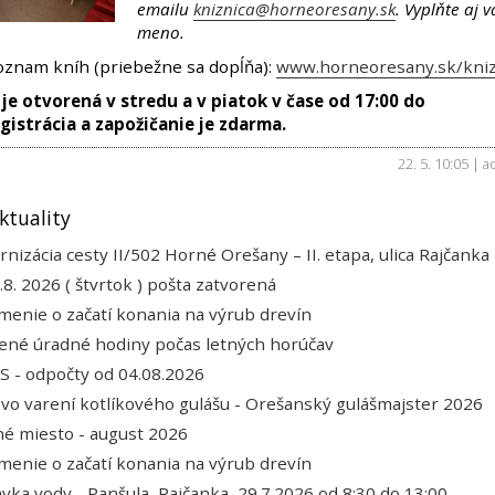
emailu
kniznica@horneoresany.sk
. Vyplňte aj v
meno.
oznam kníh (priebežne sa dopĺňa):
www.horneoresany.sk/kniz
 je otvorená v stredu a v piatok v čase od 17:00 do
egistrácia a zapožičanie je zdarma.
22. 5. 10:05 | a
ktuality
nizácia cesty II/502 Horné Orešany – II. etapa, ulica Rajčanka
.8. 2026 ( štvrtok ) pošta zatvorená
enie o začatí konania na výrub drevín
ené úradné hodiny počas letných horúčav
 - odpočty od 04.08.2026
 vo varení kotlíkového gulášu - Orešanský gulášmajster 2026
é miesto - august 2026
enie o začatí konania na výrub drevín
vka vody - Panšula, Rajčanka, 29.7.2026 od 8:30 do 13:00