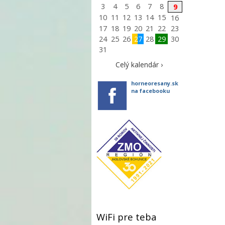
3
4
5
6
7
8
9
10
11
12
13
14
15
16
17
18
19
20
21
22
23
24
25
26
27
28
29
30
31
Celý kalendár ›
horneoresany.sk
na facebooku
WiFi pre teba