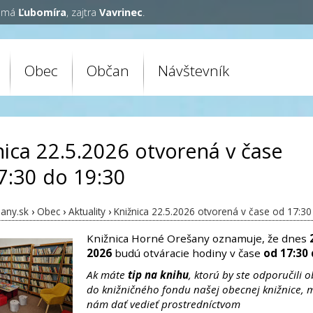
y má
Ľubomíra
, zajtra
Vavrinec
.
Obec
Občan
Návštevník
nica 22.5.2026 otvorená v čase
7:30 do 19:30
any.sk
›
Obec
›
Aktuality
›
Knižnica 22.5.2026 otvorená v čase od 17:30
Knižnica Horné Orešany oznamuje, že dnes
2026
budú otváracie hodiny v čase
od 17:30 
Ak máte
tip na knihu
, ktorú by ste odporučili 
do knižničného fondu našej obecnej knižnice, 
nám dať vedieť prostredníctvom