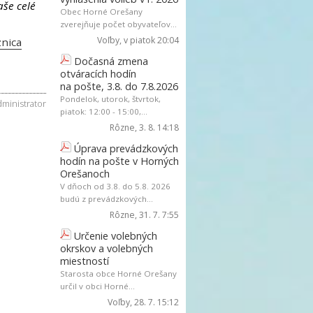
aše celé
Obec Horné Orešany
zverejňuje počet obyvateľov...
Voľby
, v piatok 20:04
nica
Dočasná zmena
otváracích hodín
na pošte, 3.8. do 7.8.2026
Pondelok, utorok, štvrtok,
dministrator
piatok: 12:00 - 15:00,...
Rôzne
, 3. 8. 14:18
Úprava prevádzkových
hodín na pošte v Horných
Orešanoch
V dňoch od 3.8. do 5.8. 2026
budú z prevádzkových...
Rôzne
, 31. 7. 7:55
Určenie volebných
okrskov a volebných
miestností
Starosta obce Horné Orešany
určil v obci Horné...
Voľby
, 28. 7. 15:12