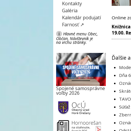
Kontakty
Galéria
Kalendár podujatí
Online z
Farnosť ↗
Knižnica
19.00. R
i
Hlavné menu Obec,
Občan, Návštevník je
na vrchu stránky.
Ďalšie a
Moder
Dňa 6
Oznám
Spojené samosprávne
Skrát
voľby 2026
TAVOS
Súťaž
Zbern
Oznám
Odstá