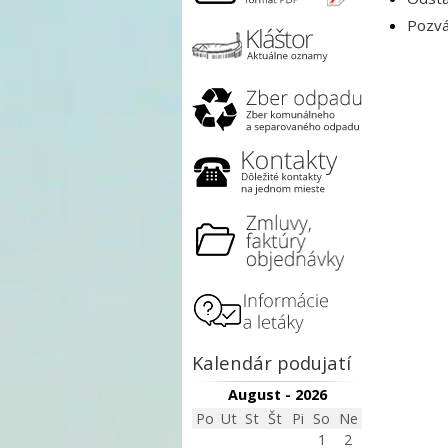
Pozvá
Kalendár podujatí
August - 2026
Po
Ut
St
Št
Pi
So
Ne
1
2