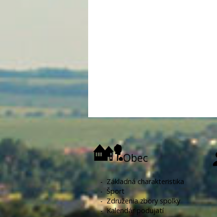
Obec
-
Základná charakteristika
-
Šport
-
Združenia zbory spolky
-
Kalendár podujatí