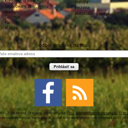
-
Kontakty, úradné hodiny
-
Kultúra
-
Separovaný zber, vývoz
-
História
odpadu
-
Autobusové spoje
-
Školstvo
-
Farnosť
-
Kláštor
Odber noviniek na mail
Prihlásiť sa
10 - 2026 Horné Orešany, administrácia:
OcU
,
admin@horneoresany.sk
,
O str
cons made by
Freepik
,
Vectorgraphit
,
Icons8
from
www.flaticon.com
is licensed by
CC BY 3