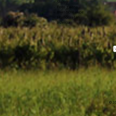
-
Služby
-
Foto galéria
-
Investičné akcie
-
Hornoorešan
-
Inzercia
© 20
I