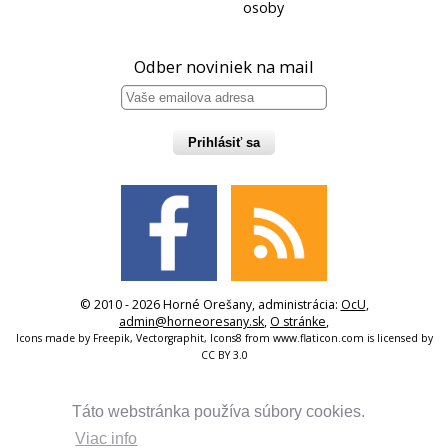
osoby
Odber noviniek na mail
Prihlásiť sa
© 2010 - 2026 Horné Orešany, administrácia:
OcU
,
admin@horneoresany.sk
,
O stránke
,
Icons made by
Freepik
,
Vectorgraphit
,
Icons8
from
www.flaticon.com
is licensed by
CC BY 3.0
Táto webstránka používa súbory cookies.
Viac info