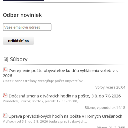
Odber noviniek
Súbory
Zverejnenie počtu obyvateľov ku dňu vyhlásenia volieb v r.
2026
Obec Horné Orešany zverejňuje počet obyvateľov...
Voľby
, včera 20:04
Dočasná zmena otváracích hodín na pošte, 3.8. do 7.8.2026
Pondelok, utorok, štvrtok, piatok: 12:00 - 15:00,...
Rôzne
, v pondelok 14:18
Úprava prevádzkových hodín na pošte v Horných Orešanoch
V dňoch od 3.8. do 5.8. 2026 budú z prevádzkových...
Rôzne
, 31. 7. 7:55