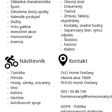
-
Základná charakteristika
-
Obecný úrad
-
Dokumenty
-
Šport
-
Tlačivá
-
Združenia zbory spolky
-
Zmluvy, faktúry,
-
Kalendár podujatí
objednávky
-
Služby
-
Kontakty, úradné hodiny
-
Foto galéria
-
Separovaný zber, vývoz
-
Investičné akcie
odpadu
-
Hornoorešan
-
Školstvo
-
Inzercia
-
Farnosť
-
Kláštor
Návštevník
Kontakt
-
Turistika
OcÚ Horné Orešany
-
Príroda
Hlavná ulica 190/6
-
Hrady, zámky, zrúcaniny
919 03 Horné Orešany
-
Víno
033 / 55 88 109
-
Kultúra
horneoresany@horneoresany.s
-
História
-
Autobusové spoje
GDPR - Politika
informovanosti dotknutej