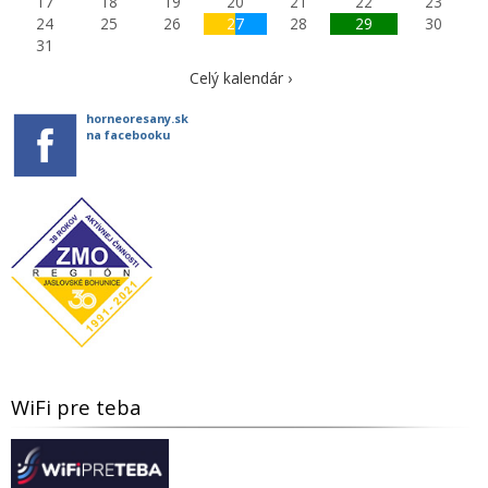
17
18
19
20
21
22
23
24
25
26
27
28
29
30
31
Celý kalendár ›
horneoresany.sk
na facebooku
WiFi pre teba