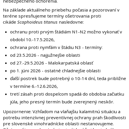
nebezpečného ochorenia.
Na základe aktuálneho priebehu počasia a pozorovaní v
teréne spresňujeme termíny ošetrovania proti
cikáde
Scaphoideus titanus
nasledovne:
ochranu proti prvým štádiám N1-N2 možno vykonať v
období 10.-17.5.2026,
ochrana proti nymfám v štádiu N3 - termíny:
od 23.5.2026 - najjužnejšie oblasti
od 27.-29.5.2026 - Malokarpatská oblasť
po 1. júni 2026 - ostatné chladnejšie oblasti
ďalší postrek bude potrebný o 10-14 dní, teda približne
v termíne 6.-12.6.2026,
tretí zásah proti dospelcom spadá do obdobia začiatku
júla, jeho presný termín bude zverejnený neskôr.
Upozornenie: Vzhľadom na vlaňajšiu kalamitnú situáciu a
potrebu intenzívnej preventívnej ochrany prah škodlivosti
pre slovenské vinohradnícke oblasti nestanovujeme.