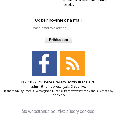
osoby
Odber noviniek na mail
Prihlásiť sa
© 2010 - 2026 Horné Orešany, administrácia:
OcU
,
admin@horneoresany.sk
,
O stránke
,
Icons made by
Freepik
,
Vectorgraphit
,
Icons8
from
www.flaticon.com
is licensed by
CC BY 3.0
Táto webstránka používa súbory cookies.