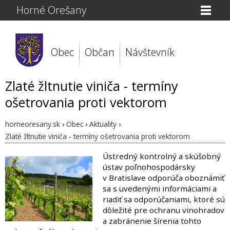
Horné Orešany
Obec
Občan
Návštevník
Zlaté žltnutie viniča - termíny
ošetrovania proti vektorom
horneoresany.sk
›
Obec
›
Aktuality
›
Zlaté žltnutie viniča - termíny ošetrovania proti vektorom
Ústredný kontrolný a skúšobný
ústav poľnohospodársky
v Bratislave odporúča oboznámiť
sa s uvedenými informáciami a
riadiť sa odporúčaniami, ktoré sú
dôležité pre ochranu vinohradov
a zabránenie šírenia tohto