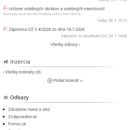
Určenie volebných okrskov a volebných miestností
Starosta obce Horné Orešany určil v obci Horné...
Voľby
, 28. 7. 15:12
Zápisnica OZ č.4/2026 zo dňa 16.7.2026
Zápisnice zo zasadnutia OZ
, 24. 7. 14:02
Všetky súbory ›
Inzercia
› Všetky inzeráty (0)
Pridať inzerát ››
Odkazy
Združenie miest a obcí
Zodpovedne.sk
Pomoc.sk