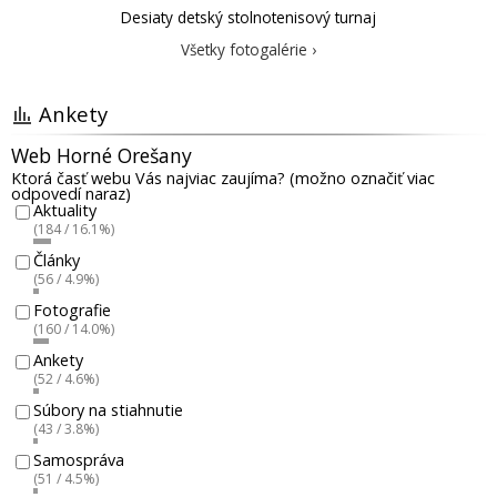
Desiaty detský stolnotenisový turnaj
Všetky fotogalérie ›
Ankety
Web Horné Orešany
Ktorá časť webu Vás najviac zaujíma? (možno označiť viac
odpovedí naraz)
Aktuality
(184 / 16.1%)
Články
(56 / 4.9%)
Fotografie
(160 / 14.0%)
Ankety
(52 / 4.6%)
Súbory na stiahnutie
(43 / 3.8%)
Samospráva
(51 / 4.5%)