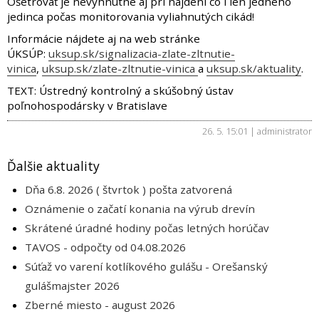
Ošetrovať je nevyhnutné aj pri nájdení čo i len jedného
jedinca počas monitorovania vyliahnutých cikád!
Informácie nájdete aj na web stránke
ÚKSÚP:
uksup.sk/signalizacia-zlate-zltnutie-
vinica
,
uksup.sk/zlate-zltnutie-vinica
a
uksup.sk/aktuality
.
TEXT: Ústredný kontrolný a skúšobný ústav
poľnohospodársky v Bratislave
26. 5. 15:01 | administrator
Ďalšie aktuality
Dňa 6.8. 2026 ( štvrtok ) pošta zatvorená
Oznámenie o začatí konania na výrub drevín
Skrátené úradné hodiny počas letných horúčav
TAVOS - odpočty od 04.08.2026
Súťaž vo varení kotlíkového gulášu - Orešanský
gulášmajster 2026
Zberné miesto - august 2026