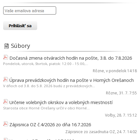
Súbory
Dočasná zmena otváracích hodín na pošte, 3.8. do 7.8.2026
Pondelok, utorok, štvrtok, piatok: 12:00 - 15:00,...
Rôzne
, v pondelok 14:18
Úprava prevádzkových hodín na pošte v Horných Orešanoch
V dňoch od 3.8. do 5.8. 2026 budú z prevádzkových...
Rôzne
, 31. 7. 7:55
Určenie volebných okrskov a volebných miestností
Starosta obce Horné Orešany určil v obci Horné...
Voľby
, 28. 7. 15:12
Zápisnica OZ č.4/2026 zo dňa 16.7.2026
Zápisnice zo zasadnutia OZ
, 24. 7. 14:02