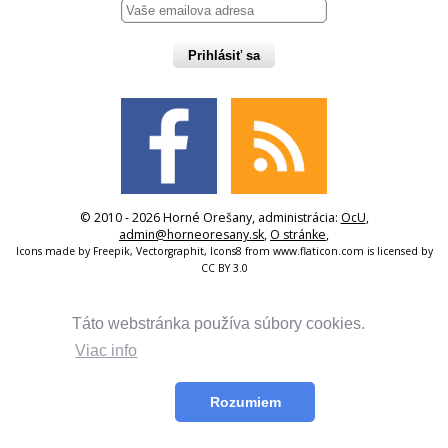
Prihlásiť sa
© 2010 - 2026 Horné Orešany, administrácia:
OcU
,
admin@horneoresany.sk
,
O stránke
,
Icons made by
Freepik
,
Vectorgraphit
,
Icons8
from
www.flaticon.com
is licensed by
CC BY 3.0
Táto webstránka používa súbory cookies.
Viac info
Rozumiem