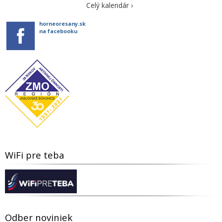
Celý kalendár ›
horneoresany.sk
na facebooku
WiFi pre teba
Odber noviniek