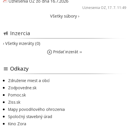
Uznesenia OZ zo dňa 16.7.2026
Uznesenia OZ
, 17. 7. 11:49
Všetky súbory ›
Inzercia
› Všetky inzeráty (0)
Pridať inzerát ››
Odkazy
Združenie miest a obcí
Zodpovedne.sk
Pomoc.sk
Ziss.sk
Mapy povodňového ohrozenia
Spoločný stavebný úrad
Kino Zora