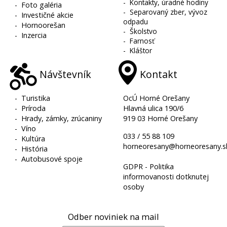
-
Kontakty, úradné hodiny
-
Foto galéria
-
Separovaný zber, vývoz
-
Investičné akcie
odpadu
-
Hornoorešan
-
Školstvo
-
Inzercia
-
Farnosť
-
Kláštor
Návštevník
Kontakt
-
Turistika
OcÚ Horné Orešany
-
Príroda
Hlavná ulica 190/6
-
Hrady, zámky, zrúcaniny
919 03 Horné Orešany
-
Víno
033 / 55 88 109
-
Kultúra
horneoresany@horneoresany.s
-
História
-
Autobusové spoje
GDPR - Politika
informovanosti dotknutej
osoby
Odber noviniek na mail