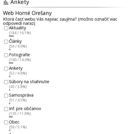
Ankety
Web Horné Orešany
Ktorá časť webu Vás najviac zaujíma? (možno označiť viac
odpovedí naraz)
Aktuality
(184 / 16.1%)
Články
(56 / 4.9%)
Fotografie
(160 / 14.0%)
Ankety
(52 / 4.6%)
Súbory na stiahnutie
(43 / 3.8%)
Samospráva
(51 / 4.5%)
Inf. pre občanov
(135 / 11.8%)
Obec
(58 / 5.1%)