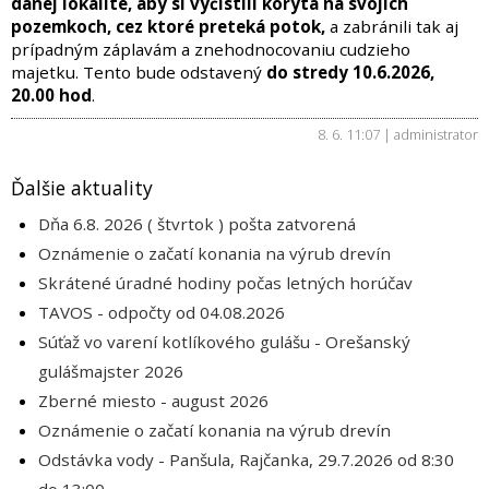
danej lokalite, aby si vyčistili korytá na svojich
pozemkoch, cez ktoré preteká potok,
a zabránili tak aj
prípadným záplavám a znehodnocovaniu cudzieho
majetku. Tento bude odstavený
do stredy 10.6.2026,
20.00 hod
.
8. 6. 11:07 | administrator
Ďalšie aktuality
Dňa 6.8. 2026 ( štvrtok ) pošta zatvorená
Oznámenie o začatí konania na výrub drevín
Skrátené úradné hodiny počas letných horúčav
TAVOS - odpočty od 04.08.2026
Súťaž vo varení kotlíkového gulášu - Orešanský
gulášmajster 2026
Zberné miesto - august 2026
Oznámenie o začatí konania na výrub drevín
Odstávka vody - Panšula, Rajčanka, 29.7.2026 od 8:30