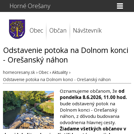
Horné Orešany
Obec
Občan
Návštevník
Odstavenie potoka na Dolnom konci
- Orešanský náhon
horneoresany.sk
›
Obec
›
Aktuality
›
Odstavenie potoka na Dolnom konci - Orešanský náhon
Oznamujeme občanom, že
od
pondelka 8.6.2026, 11.00 hod.
bude odstavený potok na
Dolnom konci - Orešanský
náhon, z dôvodu budovania
odvodnenia hlavnej cesty.
Žiadame všetkých občanov v