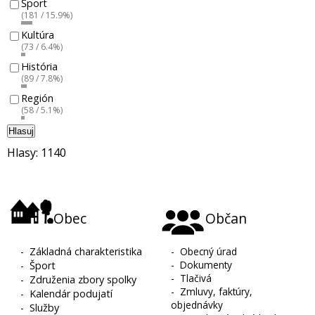
Šport
(181 / 15.9%)
Kultúra
(73 / 6.4%)
História
(89 / 7.8%)
Región
(58 / 5.1%)
Hlasuj
Hlasy: 1140
Obec
Občan
-
Základná charakteristika
-
Obecný úrad
-
Dokumenty
-
Šport
-
Tlačivá
-
Združenia zbory spolky
-
Zmluvy, faktúry,
-
Kalendár podujatí
objednávky
-
Služby