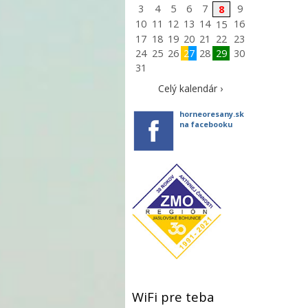
3
4
5
6
7
9
8
10
11
12
13
14
16
15
17
18
19
20
21
22
23
24
25
26
27
28
29
30
31
Celý kalendár ›
horneoresany.sk
na facebooku
WiFi pre teba