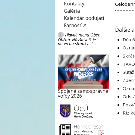
Kontakty
Celodenn
Galéria
Kalendár podujatí
Farnosť ↗
Ďalšie a
i
Hlavné menu Obec,
Dňa 6
Občan, Návštevník je
na vrchu stránky.
Oznám
Skrát
TAVOS
Súťaž
Zbern
Oznám
Spojené samosprávne
voľby 2026
Odstá
Pozvá
Rizik