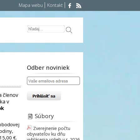
Mapa webu
Kontakt
Odber noviniek
 členov
ka v
ok
Súbory
lobodovej
Zverejnenie počtu
hodiny,
obyvateľov ku dňu
15,00 €.
vyhlásenia volieb v r. 2026