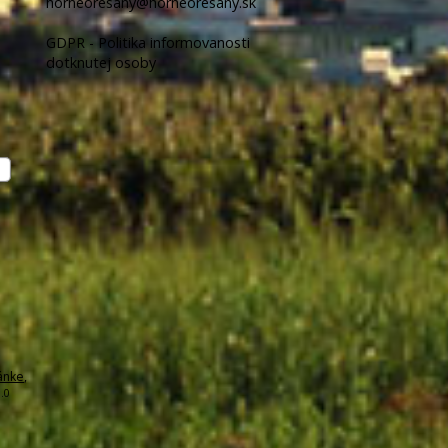
horneoresany@horneoresany.sk
GDPR - Politika informovanosti
dotknutej osoby
ánke
,
.0