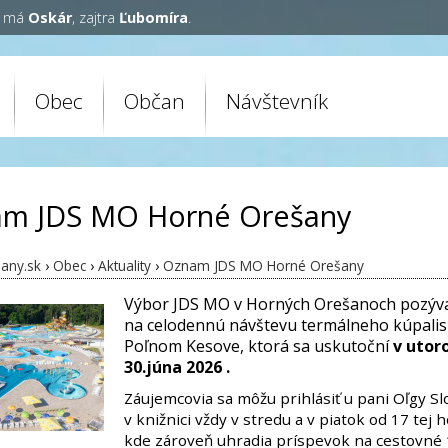
y má
Oskár
, zajtra
Ľubomíra
.
Obec
Občan
Návštevník
m JDS MO Horné Orešany
any.sk
›
Obec
›
Aktuality
›
Oznam JDS MO Horné Orešany
Výbor JDS MO v Horných Orešanoch pozýva
na celodennú návštevu termálneho kúpalis
Poľnom Kesove, ktorá sa uskutoční
v utor
30.júna 2026 .
Záujemcovia sa môžu prihlásiť u pani Oľgy S
v knižnici vždy v stredu a v piatok od 17 tej 
kde zároveň uhradia príspevok na cestovné 