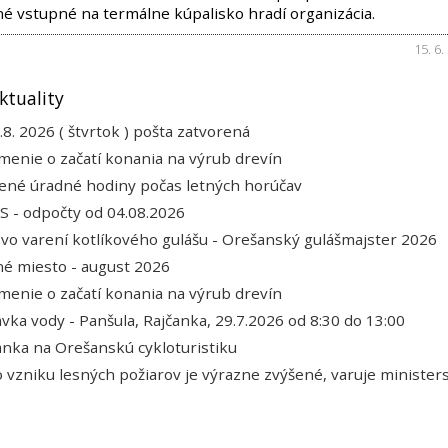
é vstupné na termálne kúpalisko hradí organizácia.
15. 6.
ktuality
.8. 2026 ( štvrtok ) pošta zatvorená
enie o začatí konania na výrub drevín
ené úradné hodiny počas letných horúčav
 - odpočty od 04.08.2026
 vo varení kotlíkového gulášu - Orešanský gulášmajster 2026
é miesto - august 2026
enie o začatí konania na výrub drevín
vka vody - Panšula, Rajčanka, 29.7.2026 od 8:30 do 13:00
nka na Orešanskú cykloturistiku
o vzniku lesných požiarov je výrazne zvýšené, varuje minister