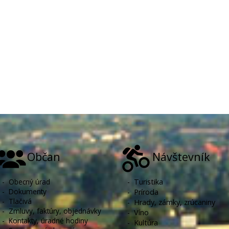
Občan
Návštevník
-
Obecný úrad
-
Turistika
-
Dokumenty
-
Príroda
-
Tlačivá
-
Hrady, zámky, zrúcaniny
-
Zmluvy, faktúry, objednávky
-
Víno
-
Kontakty, úradné hodiny
-
Kultúra