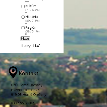
Kultúra
(73 / 6.4%)
História
(89 / 7.8%)
Región
(58 / 5.1%)
Hlasuj
Hlasy: 1140
Kontakt
OcÚ Horné Orešany
Hlavná ulica 190/6
919 03 Horné Orešany
033 / 55 88 109