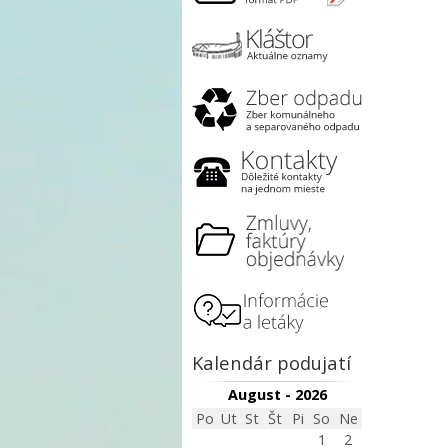
Kalendár podujatí
August - 2026
Po
Ut
St
Št
Pi
So
Ne
1
2