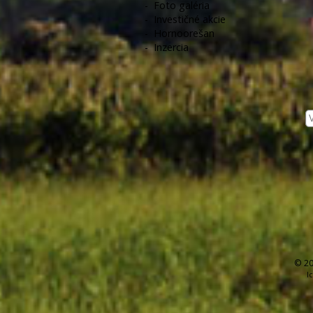
-
Foto galéria
-
Investičné akcie
-
Hornoorešan
-
Inzercia
© 20
I