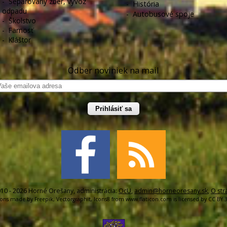
-
Separovaný zber, vývoz
-
História
odpadu
-
Autobusové spoje
-
Školstvo
-
Farnosť
-
Kláštor
Odber noviniek na mail
Prihlásiť sa
10 - 2026 Horné Orešany, administrácia:
OcU
,
admin@horneoresany.sk
,
O str
cons made by
Freepik
,
Vectorgraphit
,
Icons8
from
www.flaticon.com
is licensed by
CC BY 3