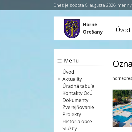
Dnes je sobota 8. augusta 2026, menin
Horné
Úvod
Orešany
Menu
Ozna
Úvod
horneores
Aktuality
Úradná tabuľa
Kontakty OcÚ
Dokumenty
Zverejňovanie
Projekty
História obce
Služby