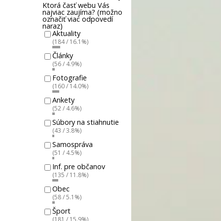
Ktorá časť webu Vás
najviac zaujíma? (možno
označiť viac odpovedí
naraz)
Aktuality
(184 / 16.1%)
Články
(56 / 4.9%)
Fotografie
(160 / 14.0%)
Ankety
(52 / 4.6%)
Súbory na stiahnutie
(43 / 3.8%)
Samospráva
(51 / 4.5%)
Inf. pre občanov
(135 / 11.8%)
Obec
(58 / 5.1%)
Šport
(181 / 15.9%)