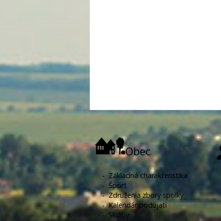
Obec
-
Základná charakteristika
-
Šport
-
Združenia zbory spolky
-
Kalendár podujatí
-
Služby