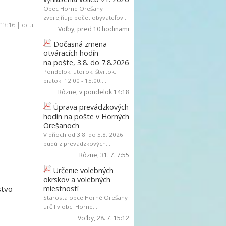
Obec Horné Orešany
zverejňuje počet obyvateľov...
 13:16 | ocu
Voľby
, pred 10 hodinami
Dočasná zmena
otváracích hodín
na pošte, 3.8. do 7.8.2026
Pondelok, utorok, štvrtok,
piatok: 12:00 - 15:00,...
Rôzne
, v pondelok 14:18
Úprava prevádzkových
hodín na pošte v Horných
Orešanoch
V dňoch od 3.8. do 5.8. 2026
budú z prevádzkových...
Rôzne
, 31. 7. 7:55
Určenie volebných
okrskov a volebných
stvo
miestností
Starosta obce Horné Orešany
určil v obci Horné...
Voľby
, 28. 7. 15:12