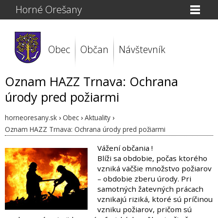
Horné Orešany
Obec
Občan
Návštevník
Oznam HAZZ Trnava: Ochrana
úrody pred požiarmi
horneoresany.sk
›
Obec
›
Aktuality
›
Oznam HAZZ Trnava: Ochrana úrody pred požiarmi
Vážení občania !
Blíži sa obdobie, počas ktorého
vzniká väčšie množstvo požiarov
– obdobie zberu úrody. Pri
samotných žatevných prácach
vznikajú riziká, ktoré sú príčinou
vzniku požiarov, pričom sú