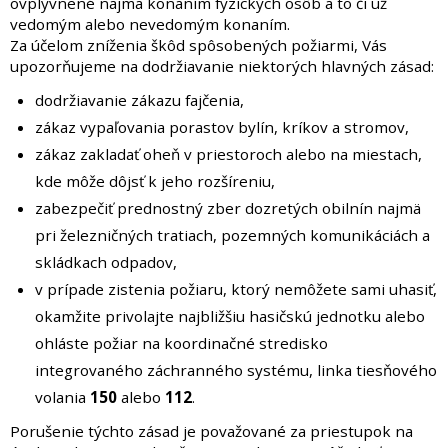
ovplyvnené najmä konaním fyzických osôb a to či už
vedomým alebo nevedomým konaním.
Za účelom zníženia škôd spôsobených požiarmi, Vás
upozorňujeme na dodržiavanie niektorých hlavných zásad:
dodržiavanie zákazu fajčenia,
zákaz vypaľovania porastov bylín, kríkov a stromov,
zákaz zakladať oheň v priestoroch alebo na miestach,
kde môže dôjsť k jeho rozšíreniu,
zabezpečiť prednostný zber dozretých obilnín najmä
pri železničných tratiach, pozemných komunikáciách a
skládkach odpadov,
v prípade zistenia požiaru, ktorý nemôžete sami uhasiť,
okamžite privolajte najbližšiu hasičskú jednotku alebo
ohláste požiar na koordinačné stredisko
integrovaného záchranného systému, linka tiesňového
volania
150
alebo
112
.
Porušenie týchto zásad je považované za priestupok na