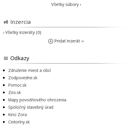
Všetky súbory ›
Inzercia
› Všetky inzeráty (0)
Pridať inzerát ››
Odkazy
Združenie miest a obcí
Zodpovedne.sk
Pomoc.sk
Ziss.sk
Mapy povodňového ohrozenia
Spoločný stavebný úrad
Kino Zora
Cintoríny.sk