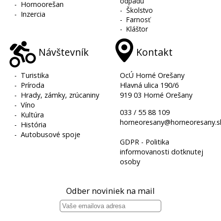
odpadu
-
Hornoorešan
-
Školstvo
-
Inzercia
-
Farnosť
-
Kláštor
Návštevník
Kontakt
-
Turistika
OcÚ Horné Orešany
-
Príroda
Hlavná ulica 190/6
-
Hrady, zámky, zrúcaniny
919 03 Horné Orešany
-
Víno
033 / 55 88 109
-
Kultúra
horneoresany@horneoresany.s
-
História
-
Autobusové spoje
GDPR - Politika
informovanosti dotknutej
osoby
Odber noviniek na mail