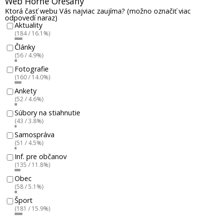
Web Horné Orešany
Ktorá časť webu Vás najviac zaujíma? (možno označiť viac
odpovedí naraz)
Aktuality
(184 / 16.1%)
Články
(56 / 4.9%)
Fotografie
(160 / 14.0%)
Ankety
(52 / 4.6%)
Súbory na stiahnutie
(43 / 3.8%)
Samospráva
(51 / 4.5%)
Inf. pre občanov
(135 / 11.8%)
Obec
(58 / 5.1%)
Šport
(181 / 15.9%)