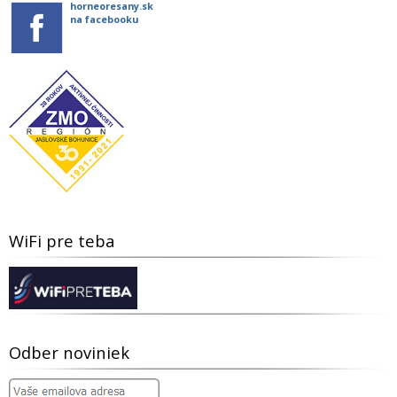
horneoresany.sk
na facebooku
WiFi pre teba
Odber noviniek