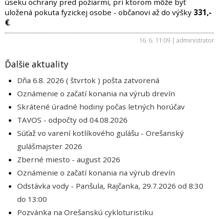
úseku ochrany pred požiarmi, pri ktorom môže byť
uložená pokuta fyzickej osobe - občanovi až do výšky
331,-
€
.
16. 6. 11:09 | administrator
Ďalšie aktuality
Dňa 6.8. 2026 ( štvrtok ) pošta zatvorená
Oznámenie o začatí konania na výrub drevín
Skrátené úradné hodiny počas letných horúčav
TAVOS - odpočty od 04.08.2026
Súťaž vo varení kotlíkového gulášu - Orešanský
gulášmajster 2026
Zberné miesto - august 2026
Oznámenie o začatí konania na výrub drevín
Odstávka vody - Panšula, Rajčanka, 29.7.2026 od 8:30
do 13:00
Pozvánka na Orešanskú cykloturistiku