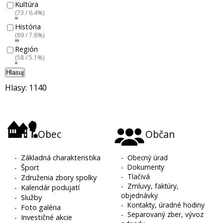
Kultúra
(73 / 6.4%)
História
(89 / 7.8%)
Región
(58 / 5.1%)
Hlasuj
Hlasy: 1140
Obec
Občan
-
Základná charakteristika
-
Obecný úrad
-
Dokumenty
-
Šport
-
Tlačivá
-
Združenia zbory spolky
-
Zmluvy, faktúry,
-
Kalendár podujatí
objednávky
-
Služby
-
Kontakty, úradné hodiny
-
Foto galéria
-
Separovaný zber, vývoz
-
Investičné akcie