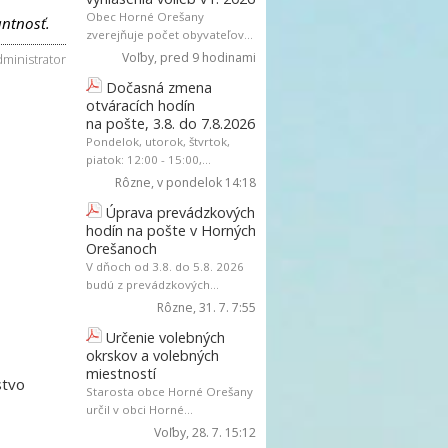
Obec Horné Orešany
ntnosť.
zverejňuje počet obyvateľov...
Voľby
, pred 9 hodinami
administrator
Dočasná zmena
otváracích hodín
na pošte, 3.8. do 7.8.2026
Pondelok, utorok, štvrtok,
piatok: 12:00 - 15:00,...
Rôzne
, v pondelok 14:18
Úprava prevádzkových
hodín na pošte v Horných
Orešanoch
V dňoch od 3.8. do 5.8. 2026
budú z prevádzkových...
Rôzne
, 31. 7. 7:55
Určenie volebných
okrskov a volebných
miestností
stvo
Starosta obce Horné Orešany
určil v obci Horné...
Voľby
, 28. 7. 15:12