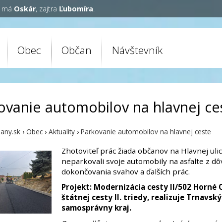
y má
Oskár
, zajtra
Ľubomíra
.
Obec
Občan
Návštevník
ovanie automobilov na hlavnej ce
any.sk
›
Obec
›
Aktuality
›
Parkovanie automobilov na hlavnej ceste
Zhotoviteľ prác žiada občanov na Hlavnej ulic
neparkovali svoje automobily na asfalte z d
dokončovania svahov a ďalších prác.
Projekt: Modernizácia cesty II/502 Horné 
štátnej cesty II. triedy, realizuje Trnavský
samosprávny kraj.