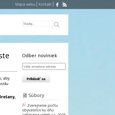
Mapa webu
Kontakt
ste
Odber noviniek
i, aby
ôvodu
Súbory
Orešany,
Zverejnenie počtu
obyvateľov ku dňu
vyhlásenia volieb v r. 2026