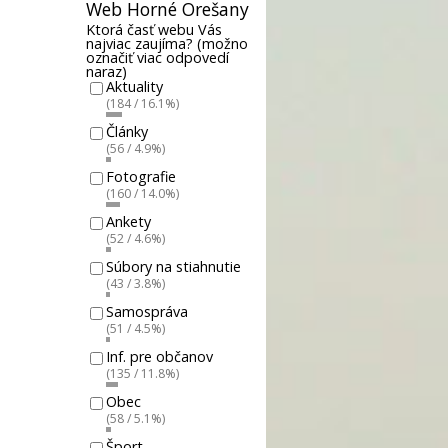
Web Horné Orešany
Ktorá časť webu Vás
najviac zaujíma? (možno
označiť viac odpovedí
naraz)
Aktuality
(184 / 16.1%)
Články
(56 / 4.9%)
Fotografie
(160 / 14.0%)
Ankety
(52 / 4.6%)
Súbory na stiahnutie
(43 / 3.8%)
Samospráva
(51 / 4.5%)
Inf. pre občanov
(135 / 11.8%)
Obec
(58 / 5.1%)
Šport