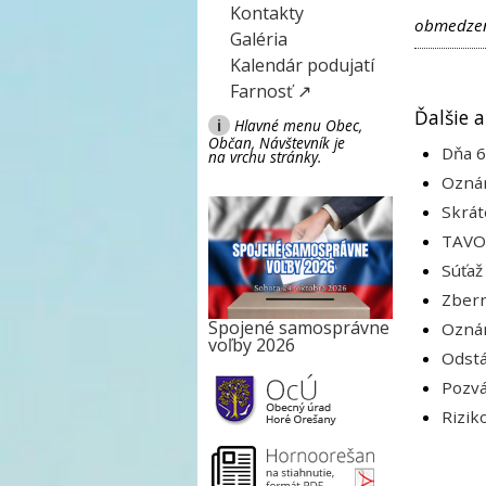
Kontakty
obmedzeni
Galéria
Kalendár podujatí
Farnosť ↗
Ďalšie a
i
Hlavné menu Obec,
Občan, Návštevník je
Dňa 6
na vrchu stránky.
Oznám
Skrát
TAVOS
Súťaž
Zbern
Spojené samosprávne
Oznám
voľby 2026
Odstá
Pozvá
Rizik