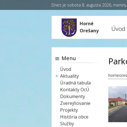
Dnes je sobota 8. augusta 2026, menin
Horné
Úvod
Orešany
Menu
Park
Úvod
horneores
Aktuality
Úradná tabuľa
Kontakty OcÚ
Dokumenty
Zverejňovanie
Projekty
História obce
Služby