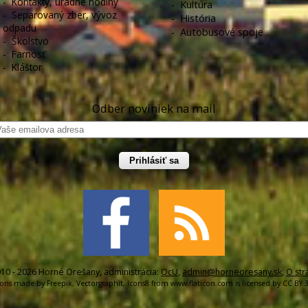
-
Kontakty, úradné hodiny
-
Kultúra
-
Separovaný zber, vývoz
-
História
odpadu
-
Autobusové spoje
-
Školstvo
-
Farnosť
-
Kláštor
Odber noviniek na mail
Prihlásiť sa
10 - 2026 Horné Orešany, administrácia:
OcU
,
admin@horneoresany.sk
,
O str
cons made by
Freepik
,
Vectorgraphit
,
Icons8
from
www.flaticon.com
is licensed by
CC BY 3