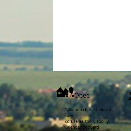
Obec
-
Základná charakteristika
-
Šport
-
Združenia zbory spolky
-
Kalendár podujatí