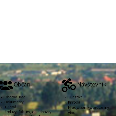
Občan
Návštevník
-
Obecný úrad
-
Turistika
-
Dokumenty
-
Príroda
-
Tlačivá
-
Hrady, zámky, zrúcaniny
-
Zmluvy, faktúry, objednávky
-
Víno