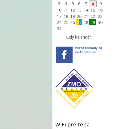
3
4
5
6
7
9
8
10
11
12
13
14
16
15
17
18
19
20
21
22
23
24
25
26
27
28
29
30
31
Celý kalendár ›
horneoresany.sk
na facebooku
WiFi pre teba