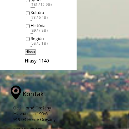
(181 / 15.9%)
Kultúra
(73 / 6.4%)
História
(89 / 7.8%)
Región
(58 / 5.1%)
Hlasuj
Hlasy: 1140
Kontakt
OcÚ Horné Orešany
Hlavná ulica 190/6
919 03 Horné Orešany