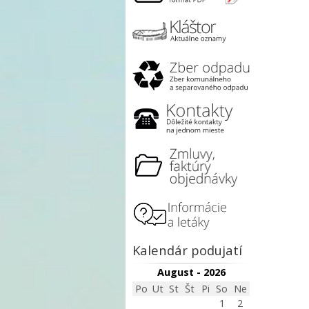
Kalendár podujatí
August - 2026
Po
Ut
St
Št
Pi
So
Ne
1
2