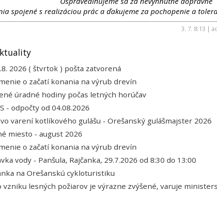
Ospravedlňujeme sa za nevyhnutné dopravné
a spojené s realizáciou prác a ďakujeme za pochopenie a tolera
3. 7. 8:13 | 
ktuality
.8. 2026 ( štvrtok ) pošta zatvorená
enie o začatí konania na výrub drevín
ené úradné hodiny počas letných horúčav
 - odpočty od 04.08.2026
 vo varení kotlíkového gulášu - Orešanský gulášmajster 2026
é miesto - august 2026
enie o začatí konania na výrub drevín
vka vody - Panšula, Rajčanka, 29.7.2026 od 8:30 do 13:00
nka na Orešanskú cykloturistiku
o vzniku lesných požiarov je výrazne zvýšené, varuje minister