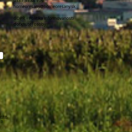
033 / 55 88 109
horneoresany@horneoresany.sk
GDPR - Politika informovanosti
dotknutej osoby
ánke
,
.0