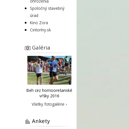
ohrozenia
Spoločný stavebný
úrad
Kino Zora
Cintoríny.sk
Galéria
Beh cez hornoorešanské
vŕšky 2016
Všetky fotogalérie ›
Ankety