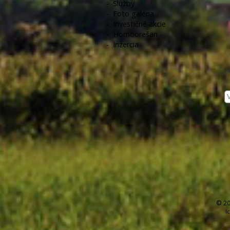
-
Služby
-
Foto galéria
-
Investičné akcie
-
Hornoorešan
-
Inzercia
© 20
I