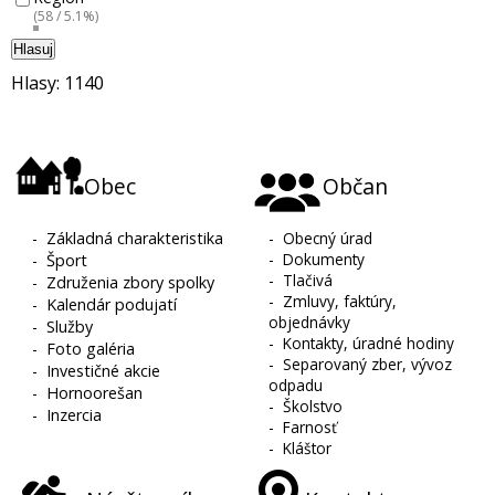
(58 / 5.1%)
Hlasuj
Hlasy: 1140
Obec
Občan
-
Základná charakteristika
-
Obecný úrad
-
Dokumenty
-
Šport
-
Tlačivá
-
Združenia zbory spolky
-
Zmluvy, faktúry,
-
Kalendár podujatí
objednávky
-
Služby
-
Kontakty, úradné hodiny
-
Foto galéria
-
Separovaný zber, vývoz
-
Investičné akcie
odpadu
-
Hornoorešan
-
Školstvo
-
Inzercia
-
Farnosť
-
Kláštor