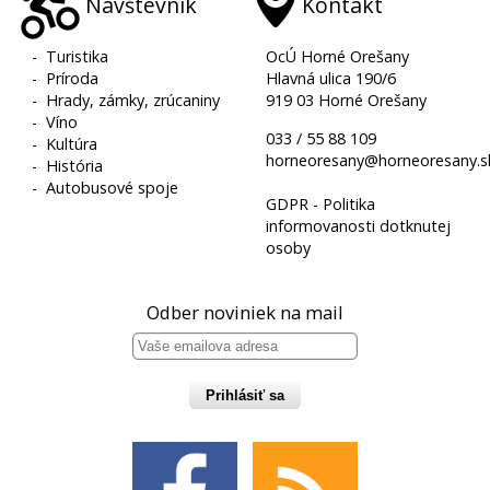
Návštevník
Kontakt
-
Turistika
OcÚ Horné Orešany
-
Príroda
Hlavná ulica 190/6
-
Hrady, zámky, zrúcaniny
919 03 Horné Orešany
-
Víno
033 / 55 88 109
-
Kultúra
horneoresany@horneoresany.s
-
História
-
Autobusové spoje
GDPR - Politika
informovanosti dotknutej
osoby
Odber noviniek na mail
Prihlásiť sa