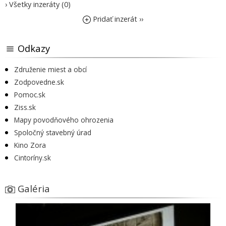
› Všetky inzeráty (0)
Pridať inzerát ››
Odkazy
Združenie miest a obcí
Zodpovedne.sk
Pomoc.sk
Ziss.sk
Mapy povodňového ohrozenia
Spoločný stavebný úrad
Kino Zora
Cintoríny.sk
Galéria