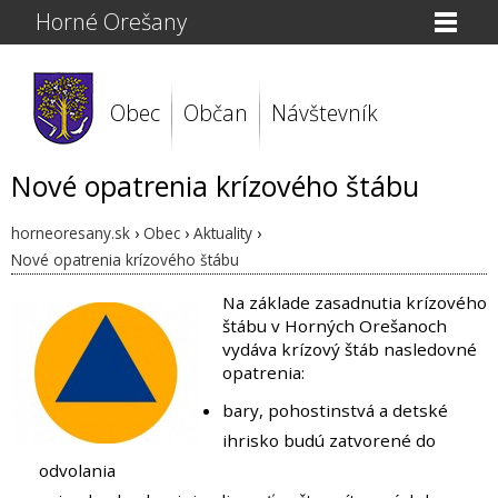
Horné Orešany
Obec
Občan
Návštevník
Nové opatrenia krízového štábu
horneoresany.sk
›
Obec
›
Aktuality
›
Nové opatrenia krízového štábu
Na základe zasadnutia krízového
štábu v Horných Orešanoch
vydáva krízový štáb nasledovné
opatrenia:
bary, pohostinstvá a detské
ihrisko budú zatvorené do
odvolania