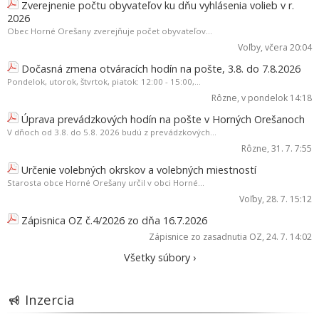
Zverejnenie počtu obyvateľov ku dňu vyhlásenia volieb v r.
2026
Obec Horné Orešany zverejňuje počet obyvateľov...
Voľby
, včera 20:04
Dočasná zmena otváracích hodín na pošte, 3.8. do 7.8.2026
Pondelok, utorok, štvrtok, piatok: 12:00 - 15:00,...
Rôzne
, v pondelok 14:18
Úprava prevádzkových hodín na pošte v Horných Orešanoch
V dňoch od 3.8. do 5.8. 2026 budú z prevádzkových...
Rôzne
, 31. 7. 7:55
Určenie volebných okrskov a volebných miestností
Starosta obce Horné Orešany určil v obci Horné...
Voľby
, 28. 7. 15:12
Zápisnica OZ č.4/2026 zo dňa 16.7.2026
Zápisnice zo zasadnutia OZ
, 24. 7. 14:02
Všetky súbory ›
Inzercia