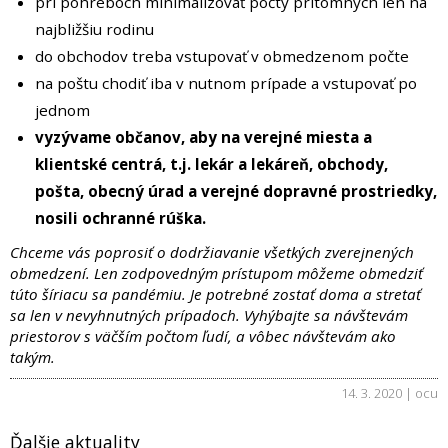
pri pohreboch minimalizovať počty prítomných len na
najbližšiu rodinu
do obchodov treba vstupovať v obmedzenom počte
na poštu chodiť iba v nutnom prípade a vstupovať po
jednom
vyzývame občanov, aby na verejné miesta a
klientské centrá, t.j. lekár a lekáreň, obchody,
pošta, obecný úrad a verejné dopravné prostriedky,
nosili ochranné rúška.
Chceme vás poprosiť o dodržiavanie všetkých zverejnených
obmedzení. Len zodpovedným prístupom môžeme obmedziť
túto šíriacu sa pandémiu. Je potrebné zostať doma a stretať
sa len v nevyhnutných prípadoch. Vyhýbajte sa návštevám
priestorov s väčším počtom ľudí, a vôbec návštevám ako
takým.
14. 3. 2020 | ocu
Ďalšie aktuality