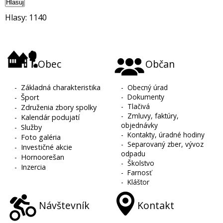
Hlasuj
Hlasy: 1140
Obec
Občan
-
Základná charakteristika
-
Obecný úrad
-
Dokumenty
-
Šport
-
Tlačivá
-
Združenia zbory spolky
-
Zmluvy, faktúry,
-
Kalendár podujatí
objednávky
-
Služby
-
Kontakty, úradné hodiny
-
Foto galéria
-
Separovaný zber, vývoz
-
Investičné akcie
odpadu
-
Hornoorešan
-
Školstvo
-
Inzercia
-
Farnosť
-
Kláštor
Návštevník
Kontakt