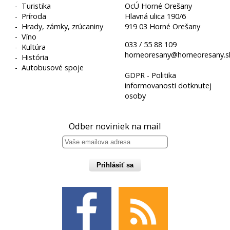
-
Turistika
OcÚ Horné Orešany
-
Príroda
Hlavná ulica 190/6
-
Hrady, zámky, zrúcaniny
919 03 Horné Orešany
-
Víno
033 / 55 88 109
-
Kultúra
horneoresany@horneoresany.s
-
História
-
Autobusové spoje
GDPR - Politika
informovanosti dotknutej
osoby
Odber noviniek na mail
Prihlásiť sa