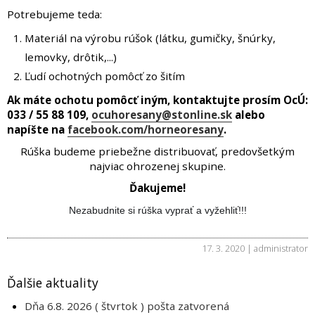
Potrebujeme teda:
Materiál na výrobu rúšok (látku, gumičky, šnúrky,
lemovky, drôtik,...)
Ľudí ochotných pomôcť zo šitím
Ak máte ochotu pomôcť iným, kontaktujte prosím OcÚ:
033 / 55 88 109,
ocuhoresany@stonline.sk
alebo
napíšte na
facebook.com/horneoresany
.
Rúška budeme priebežne distribuovať, predovšetkým
najviac ohrozenej skupine.
Ďakujeme!
Nezabudnite si rúška vyprať a vyžehliť!!!
17. 3. 2020 | administrator
Ďalšie aktuality
Dňa 6.8. 2026 ( štvrtok ) pošta zatvorená