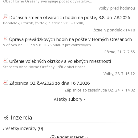
Obec Horné Orešany zverejňuje počet obyvateľov...
Voľby
, pred hodinou
Dočasná zmena otváracích hodín na pošte, 3.8. do 7.8.2026
Pondelok, utorok, štvrtok, piatok: 12:00 - 15:00,...
Rôzne
, v pondelok 14:18
Úprava prevádzkových hodín na pošte v Horných Orešanoch
V dňoch od 3.8. do 5.8. 2026 budú z prevádzkových...
Rôzne
, 31. 7. 7:55
Určenie volebných okrskov a volebných miestností
Starosta obce Horné Orešany určil v obci Horné...
Voľby
, 28. 7. 15:12
Zápisnica OZ č.4/2026 zo dňa 16.7.2026
Zápisnice zo zasadnutia OZ
, 24. 7. 14:02
Všetky súbory ›
Inzercia
› Všetky inzeráty (0)
Pridať inzerát ››