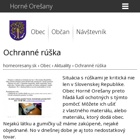
Horné Orešany
Obec
Občan
Návštevník
Ochranné rúška
horneoresany.sk
›
Obec
›
Aktuality
›
Ochranné rúška
Situácia s rúškami je kritická nie
len v Slovenskej Republike.
Obec Horné Orešany preto
hľadá ľudí ochotných s týmto
pomôcť. Môžete ich ušiť
z vlastného materiálu, alebo
materiálu, ktorý dodá obec.
Nejakú látku a gumičky už máme zakúpené, nejaké
objednané. No v dnešnej dobe je aj toto nedostatkový
tovar.