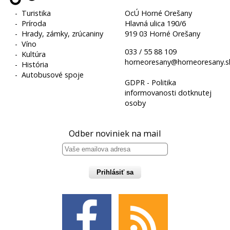
-
Turistika
OcÚ Horné Orešany
-
Príroda
Hlavná ulica 190/6
-
Hrady, zámky, zrúcaniny
919 03 Horné Orešany
-
Víno
033 / 55 88 109
-
Kultúra
horneoresany@horneoresany.s
-
História
-
Autobusové spoje
GDPR - Politika
informovanosti dotknutej
osoby
Odber noviniek na mail
Prihlásiť sa