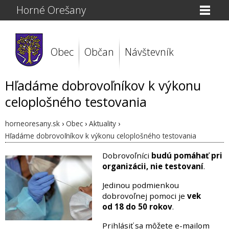
Horné Orešany
Obec
Občan
Návštevník
Hľadáme dobrovoľníkov k výkonu
celoplošného testovania
horneoresany.sk
›
Obec
›
Aktuality
›
Hľadáme dobrovoľníkov k výkonu celoplošného testovania
Dobrovoľníci
budú pomáhať pri
organizácii, nie testovaní
.
Jedinou podmienkou
dobrovoľnej pomoci je
vek
od 18 do 50 rokov
.
Prihlásiť sa môžete e-mailom