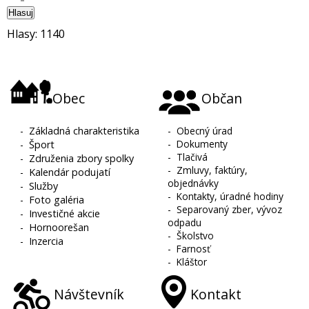
Hlasuj
Hlasy: 1140
Obec
Občan
-
Základná charakteristika
-
Obecný úrad
-
Dokumenty
-
Šport
-
Tlačivá
-
Združenia zbory spolky
-
Zmluvy, faktúry,
-
Kalendár podujatí
objednávky
-
Služby
-
Kontakty, úradné hodiny
-
Foto galéria
-
Separovaný zber, vývoz
-
Investičné akcie
odpadu
-
Hornoorešan
-
Školstvo
-
Inzercia
-
Farnosť
-
Kláštor
Návštevník
Kontakt