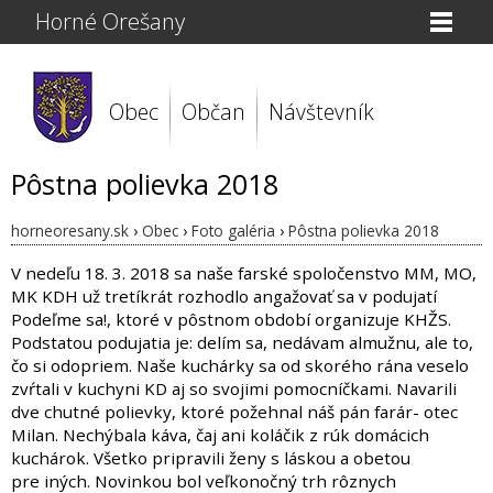
Horné Orešany
Obec
Občan
Návštevník
Pôstna polievka 2018
horneoresany.sk
›
Obec
›
Foto galéria
›
Pôstna polievka 2018
V nedeľu 18. 3. 2018 sa naše farské spoločenstvo MM, MO,
MK KDH už tretíkrát rozhodlo angažovať sa v podujatí
Podeľme sa!, ktoré v pôstnom období organizuje KHŽS.
Podstatou podujatia je: delím sa, nedávam almužnu, ale to,
čo si odopriem. Naše kuchárky sa od skorého rána veselo
zvŕtali v kuchyni KD aj so svojimi pomocníčkami. Navarili
dve chutné polievky, ktoré požehnal náš pán farár- otec
Milan. Nechýbala káva, čaj ani koláčik z rúk domácich
kuchárok. Všetko pripravili ženy s láskou a obetou
pre iných. Novinkou bol veľkonočný trh rôznych