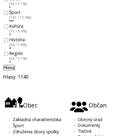
(58 / 5.1%)
Šport
(181 / 15.9%)
Kultúra
(73 / 6.4%)
História
(89 / 7.8%)
Región
(58 / 5.1%)
Hlasuj
Hlasy: 1140
Obec
Občan
-
Základná charakteristika
-
Obecný úrad
-
Dokumenty
-
Šport
-
Tlačivá
-
Združenia zbory spolky