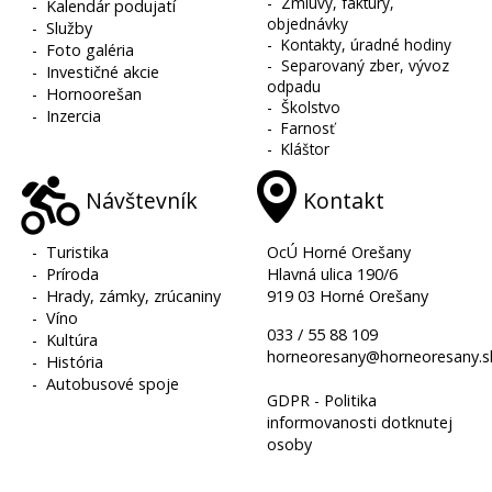
-
Zmluvy, faktúry,
-
Kalendár podujatí
objednávky
-
Služby
-
Kontakty, úradné hodiny
-
Foto galéria
-
Separovaný zber, vývoz
-
Investičné akcie
odpadu
-
Hornoorešan
-
Školstvo
-
Inzercia
-
Farnosť
-
Kláštor
Návštevník
Kontakt
-
Turistika
OcÚ Horné Orešany
-
Príroda
Hlavná ulica 190/6
-
Hrady, zámky, zrúcaniny
919 03 Horné Orešany
-
Víno
033 / 55 88 109
-
Kultúra
horneoresany@horneoresany.s
-
História
-
Autobusové spoje
GDPR - Politika
informovanosti dotknutej
osoby