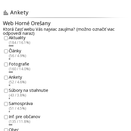
Ankety
Web Horné Orešany
Ktorá časť webu Vás najviac zaujíma? (možno označiť viac
odpovedí naraz)
Aktuality
(184 / 16.1%)
Články
(56 / 4.9%)
Fotografie
(160 / 14.0%)
Ankety
(52 / 4.6%)
Súbory na stiahnutie
(43 / 3.8%)
Samospráva
(51 / 4.5%)
Inf. pre občanov
(135 / 11.8%)
Obec