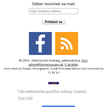
Odber noviniek na mail
Prihlásiť sa
© 2010 - 2026 Horné Orešany, administrácia:
OcU
,
admin@horneoresany.sk
,
O stránke
,
Icons made by
Freepik
,
Vectorgraphit
,
Icons8
from
www.flaticon.com
is licensed by
CC BY 3.0
Táto webstránka používa súbory cookies.
Viac info