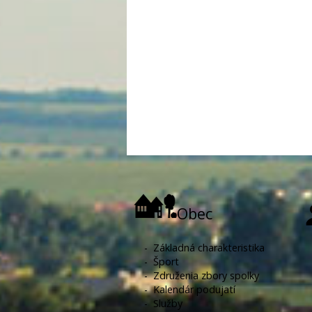
Obec
-
Základná charakteristika
-
Šport
-
Združenia zbory spolky
-
Kalendár podujatí
-
Služby