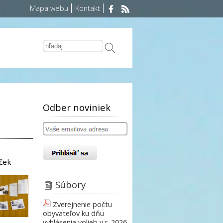
Mapa webu
Kontakt
Odber noviniek
áček
Súbory
Zverejnenie počtu
obyvateľov ku dňu
vyhlásenia volieb v r. 2026