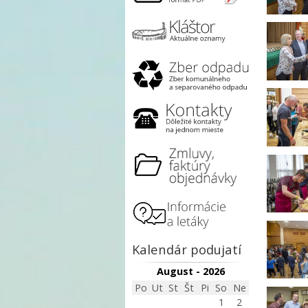
Kalendár podujatí
August - 2026
Po
Ut
St
Št
Pi
So
Ne
1
2