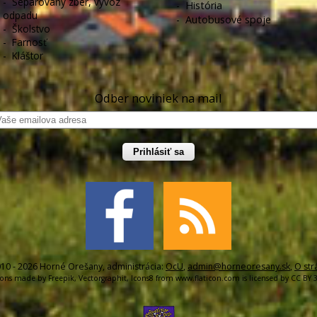
-
Separovaný zber, vývoz
-
História
odpadu
-
Autobusové spoje
-
Školstvo
-
Farnosť
-
Kláštor
Odber noviniek na mail
Prihlásiť sa
10 - 2026 Horné Orešany, administrácia:
OcU
,
admin@horneoresany.sk
,
O str
cons made by
Freepik
,
Vectorgraphit
,
Icons8
from
www.flaticon.com
is licensed by
CC BY 3