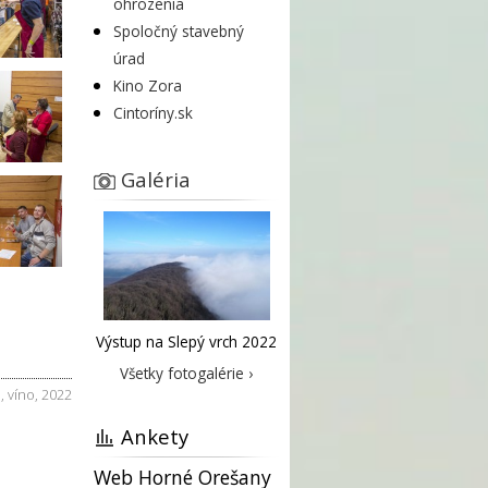
ohrozenia
Spoločný stavebný
úrad
Kino Zora
Cintoríny.sk
Galéria
Výstup na Slepý vrch 2022
Všetky fotogalérie ›
a
,
víno
,
2022
Ankety
Web Horné Orešany