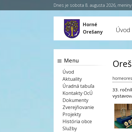
Dnes je sobota 8. augusta 2026, menin
Horné
Úvod
Orešany
Menu
Oreš
Úvod
horneores
Aktuality
Úradná tabuľa
33. ročn
Kontakty OcÚ
vystavova
Dokumenty
Zverejňovanie
Projekty
História obce
Služby