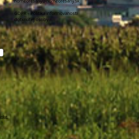
horneoresany@horneoresany.sk
GDPR - Politika informovanosti
dotknutej osoby
ánke
,
.0