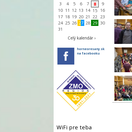
3
4
5
6
7
9
8
10
11
12
13
14
16
15
17
18
19
20
21
22
23
24
25
26
27
28
29
30
31
Celý kalendár ›
horneoresany.sk
na facebooku
WiFi pre teba