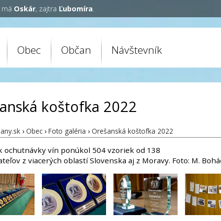
y má
Oskár
, zajtra
Ľubomíra
.
Obec
Občan
Návštevník
anská koštofka 2022
any.sk
›
Obec
›
Foto galéria
›
Orešanská koštofka 2022
ík ochutnávky vín ponúkol 504 vzoriek od 138
teľov z viacerých oblastí Slovenska aj z Moravy. Foto: M. Boh