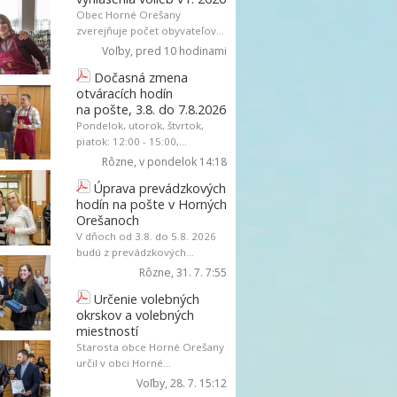
Obec Horné Orešany
zverejňuje počet obyvateľov...
Voľby
, pred 10 hodinami
Dočasná zmena
otváracích hodín
na pošte, 3.8. do 7.8.2026
Pondelok, utorok, štvrtok,
piatok: 12:00 - 15:00,...
Rôzne
, v pondelok 14:18
Úprava prevádzkových
hodín na pošte v Horných
Orešanoch
V dňoch od 3.8. do 5.8. 2026
budú z prevádzkových...
Rôzne
, 31. 7. 7:55
Určenie volebných
okrskov a volebných
miestností
Starosta obce Horné Orešany
určil v obci Horné...
Voľby
, 28. 7. 15:12