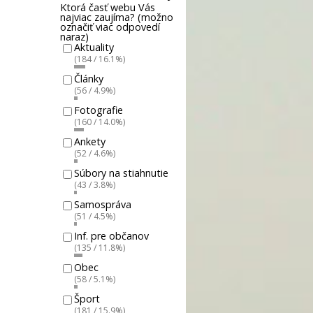
Ktorá časť webu Vás
najviac zaujíma? (možno
označiť viac odpovedí
naraz)
Aktuality
(184 / 16.1%)
Články
(56 / 4.9%)
Fotografie
(160 / 14.0%)
Ankety
(52 / 4.6%)
Súbory na stiahnutie
(43 / 3.8%)
Samospráva
(51 / 4.5%)
Inf. pre občanov
(135 / 11.8%)
Obec
(58 / 5.1%)
Šport
(181 / 15.9%)