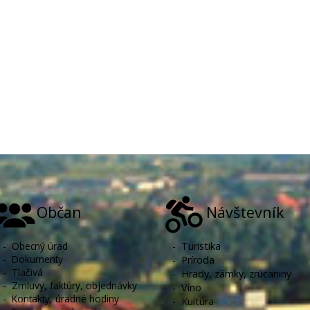
Občan
Návštevník
-
Obecný úrad
-
Turistika
-
Dokumenty
-
Príroda
-
Tlačivá
-
Hrady, zámky, zrúcaniny
-
Zmluvy, faktúry, objednávky
-
Víno
-
Kontakty, úradné hodiny
-
Kultúra