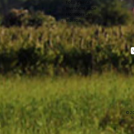
-
Foto galéria
-
Investičné akcie
-
Hornoorešan
-
Inzercia
© 20
I