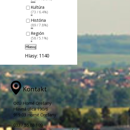
Kultúra
(73 / 6.4%)
História
(89 / 7.8%)
Región
(58 / 5.1%)
Hlasuj
Hlasy: 1140
Kontakt
OcÚ Horné Orešany
Hlavná ulica 190/6
919 03 Horné Orešany
033 / 55 88 109